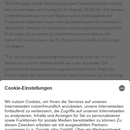
3
Die Übergabe deiner Bestellung an den Paketdienstleister erfolgt
bei uns werktags von Montag bis Freitag bis 18:00 Uhr. Der genaue
Lieferzeitpunkt kann je nach Region und in Abhängigkeit der
Produktverfügbarkeit sowie vom Zustellzeitpunkt des Spediteurs
abweichen. Darüber hinaus können notwendige pharmazeutische
Prüfungen, die zu deiner Arzneimittelsicherheit dienen, die
Lieferfrist um die Dauer der Prüfungen einschließlich Klärungen
verlängern.
4
Für verschreibungspflichtige Medikamente stellt der Arzt ein
Rezept aus und der Patient erhält sie in der Apotheke. Die
gesetzliche Krankenversicherung übernimmt in der Regel die
Kosten dafür, der Versicherte trägt einen Teil davon als Zuzahlung
mit.
Grundsätzlich leisten Mitglieder Zuzahlungen in Höhe von zehn
Prozent des Abgabepreises,
mindestens
jedoch
fünf Euro
und
höchstens zehn Euro.
Es sind jedoch nie mehr als die tatsächlichen
Kosten der Leistung zu entrichten.
Diese Regeln gelten grundsätzlich auch für Online-Apotheken.
Bei Heilmitteln und häuslicher Krankenpflege beträgt die
Zuzahlung zehn Prozent der Kosten sowie zehn Euro je
Verordnung.