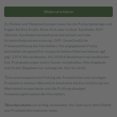
Widerruf erklären
Zu Risiken und Nebenwirkungen lesen Sie die Packungsbeilage und
fragen Sie Ihre Ärztin, Ihren Arzt oder in Ihrer Apotheke. AVP:
Üblicher Apothekenverkaufspreis berechnet nach der
Arzneimittelpreisverordnung. UVP: Unverbindliche
Preisempfehlung des Herstellers. Die angegebenen Preise
beinhalten die gesetzlich vorgeschriebene Mehrwertsteuer, ggf.
zzgl. 3,95 € Versandkosten. Ab 29,00 € Bestell­wert versand­kosten­
frei. Preisänderungen und Irrtümer vorbehalten. Alle Angebote
und Gratis-Beigaben nur solange der Vorrat reicht.
1
Eine pharmazeutische Prüfung der Arzneimittel und sonstigen
Produkte in deinem Warenkorb beinhaltet die Durchführung von
Wechselwirkungschecks und die Prüfung etwaiger
Anwendungshinweise des Herstellers.
2
Biozidprodukte
vorsichtig verwenden. Vor Gebrauch stets Etikett
und Produktinformationen lesen.