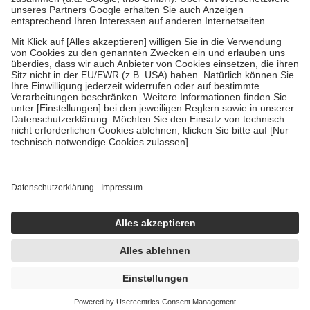
Um das Engagement der Versicherten für ihre eigene Gesundheit zu
stärken und die besondere Stellung der Familie zu unterstützen,
fallen
keine Zuzahlungen
an bei:
• Kindern und Jugendlichen bis zum vollendeten 18. Lebensjahr
mit Ausnahme der Fahrkosten
• Untersuchungen zur Vorsorge und Früherkennung, die von der
GKV getragen werden
• empfohlenen Schutzimpfungen
• Harn- und Blutteststreifen
Wir nutzen Trusted Shops als unabhängigen Dienstleister für die
Einholung von Bewertungen. Trusted Shops hat Maßnahmen
getroffen, um sicherzustellen, dass es sich um echte Bewertungen
handelt. Mehr Informationen findest du hier:
https://help.etrusted.com/hc/de/articles/4419944605341
Einige Bilder und Inhalte wurden unter Zuhilfenahme künstlicher
Intelligenz erstellt.
UVP:
6,95 €
6,67 €