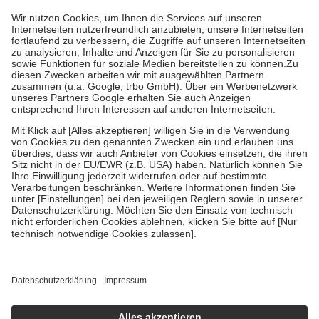
höchstens zehn Euro.
Es sind jedoch nie mehr als die tatsächlichen
Kosten der Leistung zu entrichten.
Diese Regeln gelten grundsätzlich auch für Online-Apotheken.
Bei Heilmitteln und häuslicher Krankenpflege beträgt die
Zuzahlung zehn Prozent der Kosten sowie zehn Euro je
Verordnung.
Um das Engagement der Versicherten für ihre eigene Gesundheit zu
stärken und die besondere Stellung der Familie zu unterstützen,
fallen
keine Zuzahlungen
an bei:
• Kindern und Jugendlichen bis zum vollendeten 18. Lebensjahr
mit Ausnahme der Fahrkosten
• Untersuchungen zur Vorsorge und Früherkennung, die von der
GKV getragen werden
• empfohlenen Schutzimpfungen
• Harn- und Blutteststreifen
Wir nutzen Trusted Shops als unabhängigen Dienstleister für die
Einholung von Bewertungen. Trusted Shops hat Maßnahmen
getroffen, um sicherzustellen, dass es sich um echte Bewertungen
handelt. Mehr Informationen findest du hier:
https://help.etrusted.com/hc/de/articles/4419944605341