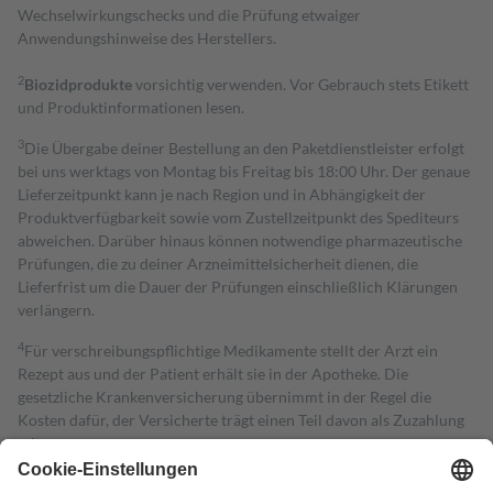
Wechselwirkungschecks und die Prüfung etwaiger
Anwendungshinweise des Herstellers.
2
Biozidprodukte
vorsichtig verwenden. Vor Gebrauch stets Etikett
und Produktinformationen lesen.
3
Die Übergabe deiner Bestellung an den Paketdienstleister erfolgt
bei uns werktags von Montag bis Freitag bis 18:00 Uhr. Der genaue
Lieferzeitpunkt kann je nach Region und in Abhängigkeit der
Produktverfügbarkeit sowie vom Zustellzeitpunkt des Spediteurs
abweichen. Darüber hinaus können notwendige pharmazeutische
Prüfungen, die zu deiner Arzneimittelsicherheit dienen, die
Lieferfrist um die Dauer der Prüfungen einschließlich Klärungen
verlängern.
4
Für verschreibungspflichtige Medikamente stellt der Arzt ein
Rezept aus und der Patient erhält sie in der Apotheke. Die
gesetzliche Krankenversicherung übernimmt in der Regel die
Kosten dafür, der Versicherte trägt einen Teil davon als Zuzahlung
mit.
Grundsätzlich leisten Mitglieder Zuzahlungen in Höhe von zehn
Prozent des Abgabepreises,
mindestens
jedoch
fünf Euro
und