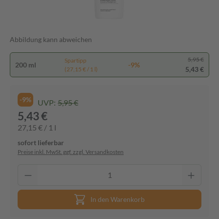
Abbildung kann abweichen
5,95 €
Spartipp
200 ml
-9%
5,43 €
(27,15 € / 1 l)
-9%
UVP:
5,95 €
5,43 €
27,15 € / 1 l
sofort lieferbar
Preise inkl. MwSt. ggf. zzgl. Versandkosten
In den Warenkorb