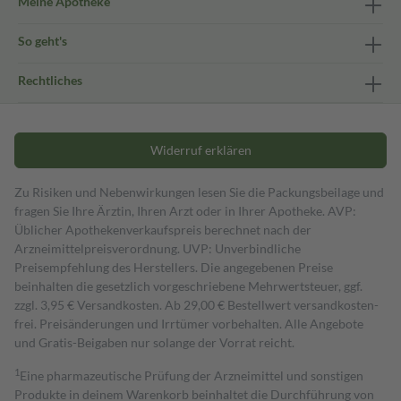
Meine Apotheke
So geht's
Rechtliches
Widerruf erklären
Zu Risiken und Nebenwirkungen lesen Sie die Packungsbeilage und
fragen Sie Ihre Ärztin, Ihren Arzt oder in Ihrer Apotheke. AVP:
Üblicher Apothekenverkaufspreis berechnet nach der
Arzneimittelpreisverordnung. UVP: Unverbindliche
Preisempfehlung des Herstellers. Die angegebenen Preise
beinhalten die gesetzlich vorgeschriebene Mehrwertsteuer, ggf.
zzgl. 3,95 € Versandkosten. Ab 29,00 € Bestell­wert versand­kosten­
frei. Preisänderungen und Irrtümer vorbehalten. Alle Angebote
und Gratis-Beigaben nur solange der Vorrat reicht.
1
Eine pharmazeutische Prüfung der Arzneimittel und sonstigen
Produkte in deinem Warenkorb beinhaltet die Durchführung von