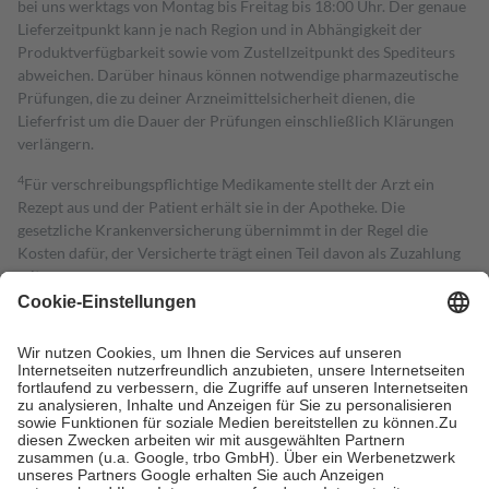
bei uns werktags von Montag bis Freitag bis 18:00 Uhr. Der genaue
Lieferzeitpunkt kann je nach Region und in Abhängigkeit der
Produktverfügbarkeit sowie vom Zustellzeitpunkt des Spediteurs
abweichen. Darüber hinaus können notwendige pharmazeutische
Prüfungen, die zu deiner Arzneimittelsicherheit dienen, die
Lieferfrist um die Dauer der Prüfungen einschließlich Klärungen
verlängern.
4
Für verschreibungspflichtige Medikamente stellt der Arzt ein
Rezept aus und der Patient erhält sie in der Apotheke. Die
gesetzliche Krankenversicherung übernimmt in der Regel die
Kosten dafür, der Versicherte trägt einen Teil davon als Zuzahlung
mit.
Grundsätzlich leisten Mitglieder Zuzahlungen in Höhe von zehn
Prozent des Abgabepreises,
mindestens
jedoch
fünf Euro
und
höchstens zehn Euro.
Es sind jedoch nie mehr als die tatsächlichen
Kosten der Leistung zu entrichten.
Diese Regeln gelten grundsätzlich auch für Online-Apotheken.
Bei Heilmitteln und häuslicher Krankenpflege beträgt die
Zuzahlung zehn Prozent der Kosten sowie zehn Euro je
Verordnung.
Um das Engagement der Versicherten für ihre eigene Gesundheit zu