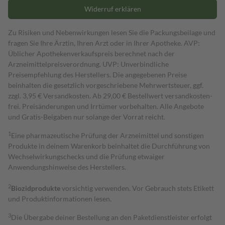
Widerruf erklären
Zu Risiken und Nebenwirkungen lesen Sie die Packungsbeilage und
fragen Sie Ihre Ärztin, Ihren Arzt oder in Ihrer Apotheke. AVP:
Üblicher Apothekenverkaufspreis berechnet nach der
Arzneimittelpreisverordnung. UVP: Unverbindliche
Preisempfehlung des Herstellers. Die angegebenen Preise
beinhalten die gesetzlich vorgeschriebene Mehrwertsteuer, ggf.
zzgl. 3,95 € Versandkosten. Ab 29,00 € Bestell­wert versand­kosten­
frei. Preisänderungen und Irrtümer vorbehalten. Alle Angebote
und Gratis-Beigaben nur solange der Vorrat reicht.
1
Eine pharmazeutische Prüfung der Arzneimittel und sonstigen
Produkte in deinem Warenkorb beinhaltet die Durchführung von
Wechselwirkungschecks und die Prüfung etwaiger
Anwendungshinweise des Herstellers.
2
Biozidprodukte
vorsichtig verwenden. Vor Gebrauch stets Etikett
und Produktinformationen lesen.
3
Die Übergabe deiner Bestellung an den Paketdienstleister erfolgt