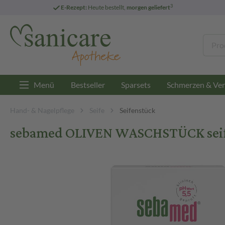
3
E-Rezept:
Heute bestellt,
morgen geliefert
Menü
Bestseller
Sparsets
Schmerzen & Ver
Hand- & Nagelpflege
Seife
Seifenstück
sebamed OLIVEN WASCHSTÜCK seifen