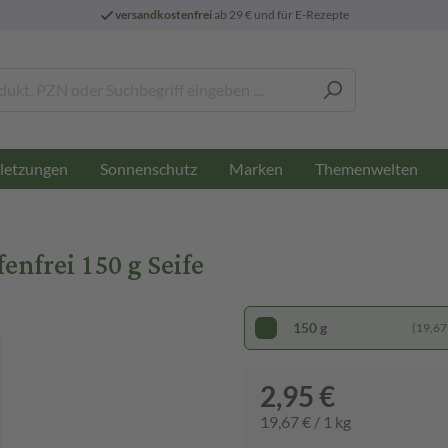
versandkostenfrei
ab 29 € und für E-Rezepte
letzungen
Sonnenschutz
Marken
Themenwelten
frei 150 g Seife
150 g
(19,67 
2,95 €
19,67 € / 1 kg