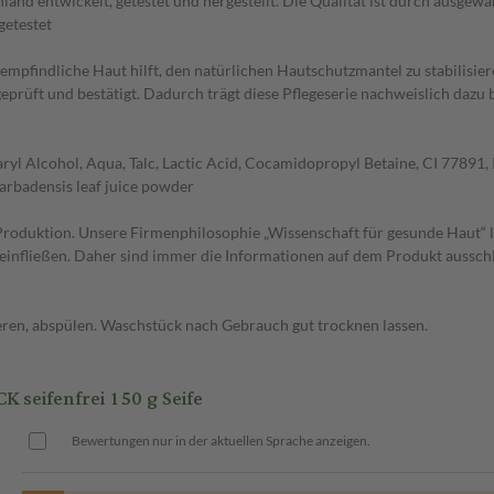
nd entwickelt, getestet und hergestellt. Die Qualität ist durch ausgewäh
getestet
empfindliche Haut hilft, den natürlichen Hautschutzmantel zu stabilisi
eprüft und bestätigt. Dadurch trägt diese Pflegeserie nachweislich dazu 
ryl Alcohol, Aqua, Talc, Lactic Acid, Cocamidopropyl Betaine, CI 77891, I
barbadensis leaf juice powder
 Produktion. Unsere Firmenphilosophie „Wissenschaft für gesunde Haut“
e einfließen. Daher sind immer die Informationen auf dem Produkt aussc
ren, abspülen. Waschstück nach Gebrauch gut trocknen lassen.
eifenfrei 150 g Seife
Bewertungen nur in der aktuellen Sprache anzeigen.