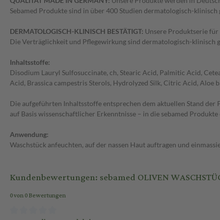
QUALITÄT MADE IN GERMANY:
Unsere Produkte werden in Deutschla
Sebamed Produkte sind in über 400 Studien dermatologisch-klinisch 
DERMATOLOGISCH-KLINISCH BESTÄTIGT:
Unsere Produktserie für 
Die Verträglichkeit und Pflegewirkung sind dermatologisch-klinisch g
Inhaltsstoffe:
Disodium Lauryl Sulfosuccinate, ch, Stearic Acid, Palmitic Acid, Cetea
Acid, Brassica campestris Sterols, Hydrolyzed Silk, Citric Acid, Aloe 
Die aufgeführten Inhaltsstoffe entsprechen dem aktuellen Stand der
auf Basis wissenschaftlicher Erkenntnisse – in die sebamed Produkt
Anwendung:
Waschstück anfeuchten, auf der nassen Haut auftragen und einmassie
Kundenbewertungen: sebamed OLIVEN WASCHSTÜCK s
0 von 0 Bewertungen