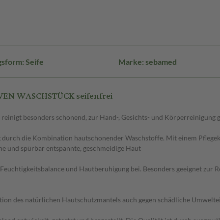
sform: Seife
Marke: sebamed
IVEN WASCHSTÜCK seifenfrei
t, reinigt besonders schonend, zur Hand-, Gesichts- und Körperreinigung 
 durch die Kombination hautschonender Waschstoffe. Mit einem Pflegek
che und spürbar entspannte, geschmeidige Haut
r Feuchtigkeitsbalance und Hautberuhigung bei. Besonders geeignet zur 
ion des natürlichen Hautschutzmantels auch gegen schädliche Umweltein