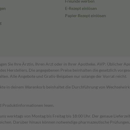
Freunde werben
gen
E-Rezept einlösen
Papier Rezept einlösen
g
gen Sie Ihre Ärztin, Ihren Arzt oder in Ihrer Apotheke. AVP: Üblicher A
s Herstellers. Die angegebenen Preise beinhalten die gesetzlich vorgesc
alten. Alle Angebote und Gratis-Beigaben nur solange der Vorrat reicht.
dukte in deinem Warenkorb beinhaltet die Durchführung von Wechselwir
nd Produktinformationen lesen.
 uns werktags von Montag bis Freitag bis 18:00 Uhr. Der genaue Lieferze
ichen. Darüber hinaus können notwendige pharmazeutische Prüfungen, die