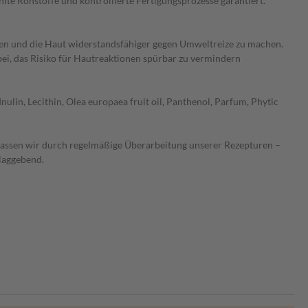
lte Rohstoffe und kontrollierte Fertigungsprozesse garantiert.
eren und die Haut widerstandsfähiger gegen Umweltreize zu machen.
bei, das Risiko für Hautreaktionen spürbar zu vermindern
nulin, Lecithin, Olea europaea fruit oil, Panthenol, Parfum, Phytic
 lassen wir durch regelmäßige Überarbeitung unserer Rezepturen –
hlaggebend.