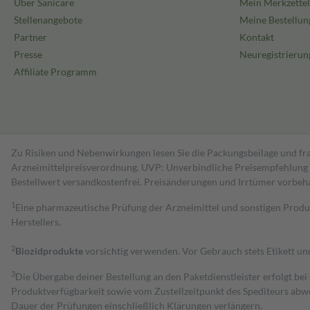
Über Sanicare
Mein Merkzettel
Stellenangebote
Meine Bestellun
Partner
Kontakt
Presse
Neuregistrierun
Affiliate Programm
Zu Risiken und Nebenwirkungen lesen Sie die Packungsbeilage und fra
Arzneimittelpreisverordnung. UVP: Unverbindliche Preisempfehlung de
Bestell­wert versand­kosten­frei. Preisänderungen und Irrtümer vorbeh
1
Eine pharmazeutische Prüfung der Arzneimittel und sonstigen Pro
Herstellers.
2
Biozidprodukte
vorsichtig verwenden. Vor Gebrauch stets Etikett u
3
Die Übergabe deiner Bestellung an den Paketdienstleister erfolgt bei
Produktverfügbarkeit sowie vom Zustellzeitpunkt des Spediteurs abwe
Dauer der Prüfungen einschließlich Klärungen verlängern.