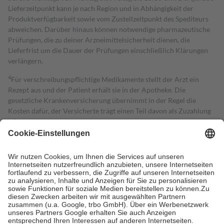
Lieferzeitpunkt kann je nach Region und in Abhängigkeit der
Produktverfügbarkeit sowie vom Zustellzeitpunkt des Spediteurs
abweichen. Darüber hinaus können notwendige pharmazeutische
Prüfungen, die zu deiner Arzneimittelsicherheit dienen, die
Lieferfrist um die Dauer der Prüfungen einschließlich Klärungen
verlängern.
4
Für verschreibungspflichtige Medikamente stellt der Arzt ein
Rezept aus und der Patient erhält sie in der Apotheke. Die
gesetzliche Krankenversicherung übernimmt in der Regel die
Kosten dafür, der Versicherte trägt einen Teil davon als Zuzahlung
mit.
Grundsätzlich leisten Mitglieder Zuzahlungen in Höhe von zehn
Prozent des Abgabepreises,
mindestens
jedoch
fünf Euro
und
höchstens zehn Euro.
Es sind jedoch nie mehr als die tatsächlichen
Kosten der Leistung zu entrichten.
Diese Regeln gelten grundsätzlich auch für Online-Apotheken.
Bei Heilmitteln und häuslicher Krankenpflege beträgt die
Zuzahlung zehn Prozent der Kosten sowie zehn Euro je
Verordnung.
Um das Engagement der Versicherten für ihre eigene Gesundheit zu