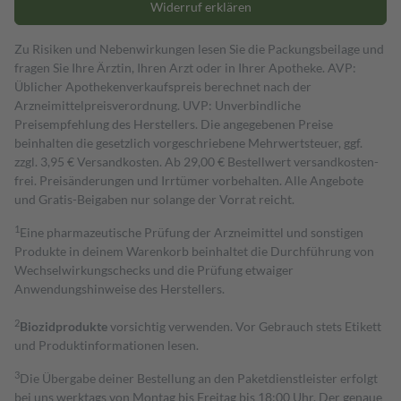
Widerruf erklären
Zu Risiken und Nebenwirkungen lesen Sie die Packungsbeilage und
fragen Sie Ihre Ärztin, Ihren Arzt oder in Ihrer Apotheke. AVP:
Üblicher Apothekenverkaufspreis berechnet nach der
Arzneimittelpreisverordnung. UVP: Unverbindliche
Preisempfehlung des Herstellers. Die angegebenen Preise
beinhalten die gesetzlich vorgeschriebene Mehrwertsteuer, ggf.
zzgl. 3,95 € Versandkosten. Ab 29,00 € Bestell­wert versand­kosten­
frei. Preisänderungen und Irrtümer vorbehalten. Alle Angebote
und Gratis-Beigaben nur solange der Vorrat reicht.
1
Eine pharmazeutische Prüfung der Arzneimittel und sonstigen
Produkte in deinem Warenkorb beinhaltet die Durchführung von
Wechselwirkungschecks und die Prüfung etwaiger
Anwendungshinweise des Herstellers.
2
Biozidprodukte
vorsichtig verwenden. Vor Gebrauch stets Etikett
und Produktinformationen lesen.
3
Die Übergabe deiner Bestellung an den Paketdienstleister erfolgt
bei uns werktags von Montag bis Freitag bis 18:00 Uhr. Der genaue