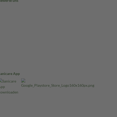
Bewerte uns
Sanicare App