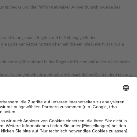
kungschecks und die Prüfung etwaiger Anwendungshinweise des
itpunkt kann je nach Region und in Abhängigkeit der
 zu deiner Arzneimittelsicherheit dienen, die Lieferfrist um die
ersicherung übernimmt in der Regel die Kosten dafür, der Versicherte
Euro.
Es sind jedoch nie mehr als die tatsächlichen Kosten der Leistung
e Zuzahlungen
an bei: