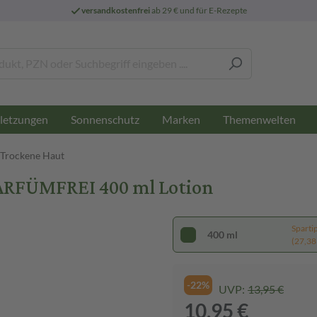
versandkostenfrei
ab 29 € und für E-Rezepte
letzungen
Sonnenschutz
Marken
Themenwelten
- Trockene Haut
RFÜMFREI 400 ml Lotion
Sparti
400 ml
(27,38 €
-22%
UVP:
13,95 €
10,95 €