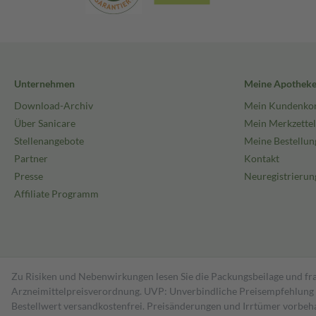
Unternehmen
Meine Apothek
Download-Archiv
Mein Kundenko
Über Sanicare
Mein Merkzettel
Stellenangebote
Meine Bestellun
Partner
Kontakt
Presse
Neuregistrierun
Affiliate Programm
Zu Risiken und Nebenwirkungen lesen Sie die Packungsbeilage und fra
Arzneimittelpreisverordnung. UVP: Unverbindliche Preisempfehlung de
Bestell­wert versand­kosten­frei. Preisänderungen und Irrtümer vorbeh