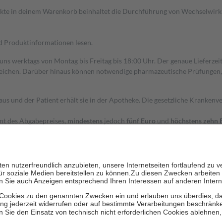
dukte in deinem Warenkorb beinhaltet die Durchführung von Wechselwir
nd Produktinformationen lesen.
 uns werktags von Montag bis Freitag bis 18:00 Uhr. Der genaue Lieferze
ichen. Darüber hinaus können notwendige pharmazeutische Prüfungen, die
aus und der Patient erhält sie in der Apotheke. Die gesetzliche Krankenv
ent des Abgabepreises,
mindestens
jedoch
fünf Euro
und
höchstens zehn 
zehn Prozent der Kosten sowie zehn Euro je Verordnung.
rken und die besondere Stellung der Familie zu unterstützen, fallen
kein
 Ausnahme der Fahrkosten
 getragen werden