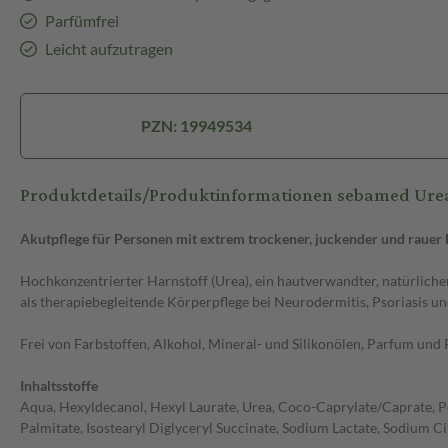
Parfümfrei
Leicht aufzutragen
PZN: 19949534
Produktdetails/Produktinformationen sebamed U
Akutpflege für Personen mit extrem trockener, juckender und rauer 
Hochkonzentrierter Harnstoff (Urea), ein hautverwandter, natürliche
als therapiebegleitende Körperpflege bei Neurodermitis, Psoriasis 
Frei von Farbstoffen, Alkohol, Mineral- und Silikonölen, Parfum un
Inhaltsstoffe
Aqua, Hexyldecanol, Hexyl Laurate, Urea, Coco-Caprylate/Caprate, Poly
Palmitate, Isostearyl Diglyceryl Succinate, Sodium Lactate, Sodium C