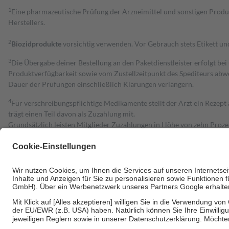
1
Eine pharmazeutische Prüfung der Arzneimittel und sonstigen Pro
Herstellers.
2
Biozidprodukte
vorsichtig verwenden. Vor Gebrauch stets Etikett u
3
Die Übergabe deiner Bestellung an den Paketdienstleister erfolgt bei
Produktverfügbarkeit sowie vom Zustellzeitpunkt des Spediteurs abwe
Dauer der Prüfungen einschließlich Klärungen verlängern.
4
Für verschreibungspflichtige Medikamente stellt der Arzt ein Rezept 
trägt einen Teil davon als Zuzahlung mit.
Grundsätzlich leisten Mitglieder Zuzahlungen in Höhe von zehn Proz
zu entrichten.
Diese Regeln gelten grundsätzlich auch für Online-Apotheken.
Bei Heilmitteln und häuslicher Krankenpflege beträgt die Zuzahlung 
Um das Engagement der Versicherten für ihre eigene Gesundheit zu stä
• Kindern und Jugendlichen bis zum vollendeten 18. Lebensjahr mit
• Untersuchungen zur Vorsorge und Früherkennung, die von der GKV
• empfohlenen Schutzimpfungen
• Harn- und Blutteststreifen