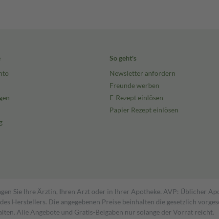
e
So geht's
nto
Newsletter anfordern
Freunde werben
gen
E-Rezept einlösen
Papier Rezept einlösen
g
gen Sie Ihre Ärztin, Ihren Arzt oder in Ihrer Apotheke. AVP: Üblicher A
s Herstellers. Die angegebenen Preise beinhalten die gesetzlich vorgesc
alten. Alle Angebote und Gratis-Beigaben nur solange der Vorrat reicht.