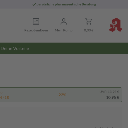
persönliche
pharmazeutische Beratung
Rezept einlösen
Mein Konto
0,00 €
Deine Vorteile
UVP:
13,95 €
pp
-22%
10,95 €
 / 1 l)