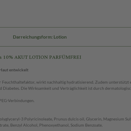
Darreichungsform: Lotion
rea 10% AKUT LOTION PARFÜMFREI
Haut entwickelt
r Feuchthaltefaktor, wirkt nachhaltig hydratisierend. Zudem unterstütz
und Diabetes. Die Wirksamkeit und Verträglichkeit ist durch dermatolog
d PEG-Verbindungen.
glyceryl-3 Polyricinoleate, Prunus dulcis oil, Glycerin, Magnesium Sulfa
itrate, Benzyl Alcohol, Phenoxyethanol, Sodium Benzoate.