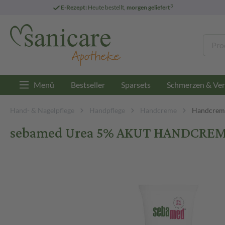
3
E-Rezept:
Heute bestellt,
morgen geliefert
Menü
Bestseller
Sparsets
Schmerzen & Ver
Hand- & Nagelpflege
Handpflege
Handcreme
Handcreme
sebamed Urea 5% AKUT HANDCREM