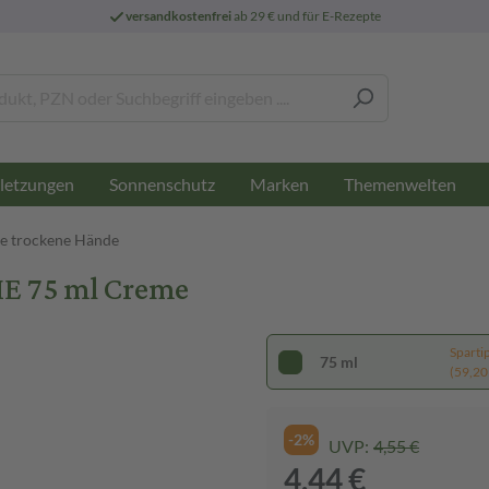
versandkostenfrei
ab 29 € und für E-Rezepte
letzungen
Sonnenschutz
Marken
Themenwelten
 trockene Hände
E 75 ml Creme
Sparti
75 ml
(59,20 €
-2%
UVP:
4,55 €
4,44 €