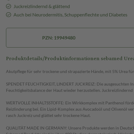
Juckreizlindernd & glättend
Auch bei Neurodermitis, Schuppenflechte und Diabetes
PZN: 19949480
Produktdetails/Produktinformationen sebamed 
Akutpflege für sehr trockene und strapazierte Hände, mit 5% Urea fü
SPENDET FEUCHTIGKEIT, LINDERT JUCKREIZ: Die ausgesuchten Inhalts
Feuchtigkeitsbalance der Haut wieder herzustellen. Juckreizlindernd
WERTVOLLE INHALTSSTOFFE: Ein Wirkkomplex mit Panthenol fördert die
Reizlinderung bei. Ein Lipid-Komplex aus Avocadoöl und Olivenöl ver
rasch Juckreiz und glättet sehr trockene Haut.
QUALITÄT MADE IN GERMANY: Unsere Produkte werden in Deutschland en