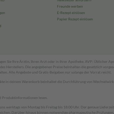
Freunde werben
gen
E-Rezept einlösen
Papier Rezept einlösen
g
gen Sie Ihre Ärztin, Ihren Arzt oder in Ihrer Apotheke. AVP: Üblicher A
s Herstellers. Die angegebenen Preise beinhalten die gesetzlich vorgesc
alten. Alle Angebote und Gratis-Beigaben nur solange der Vorrat reicht.
dukte in deinem Warenkorb beinhaltet die Durchführung von Wechselwir
nd Produktinformationen lesen.
 uns werktags von Montag bis Freitag bis 18:00 Uhr. Der genaue Lieferze
ichen. Darüber hinaus können notwendige pharmazeutische Prüfungen, die