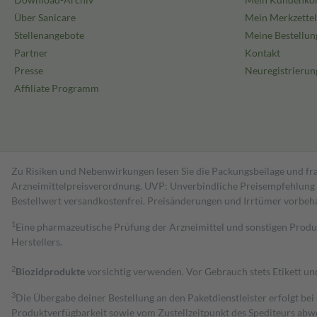
Über Sanicare
Mein Merkzettel
Stellenangebote
Meine Bestellun
Partner
Kontakt
Presse
Neuregistrierun
Affiliate Programm
Zu Risiken und Nebenwirkungen lesen Sie die Packungsbeilage und fra
Arzneimittelpreisverordnung. UVP: Unverbindliche Preisempfehlung de
Bestell­wert versand­kosten­frei. Preisänderungen und Irrtümer vorbeh
1
Eine pharmazeutische Prüfung der Arzneimittel und sonstigen Pro
Herstellers.
2
Biozidprodukte
vorsichtig verwenden. Vor Gebrauch stets Etikett u
3
Die Übergabe deiner Bestellung an den Paketdienstleister erfolgt bei
Produktverfügbarkeit sowie vom Zustellzeitpunkt des Spediteurs abwe