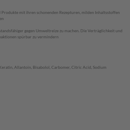
rodukte mit ihren schonenden Rezepturen, milden Inhaltsstoffen
ren
andsfähiger gegen Umweltreize zu machen. Die Verträglichkeit und
treaktionen spürbar zu vermindern
Keratin, Allantoin, Bisabolol, Carbomer, Citric Acid, Sodium