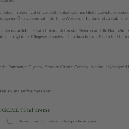
etestet.
en in einem gut eingespielten ökologischen Gleichgewicht. Sebamed P
auteigenen Ökosystems auf natürliche Weise zu erhalten und zu stabilisie
 natürlichen Hautschutzmantel zu stabilisieren und die Haut widerst
durch trägt diese Pflegeserie nachweislich dazu bei, das Risiko für Hau
rin, Panthenol, Glyceryl Stearate Citrate, Cetearyl Alcohol, Hydrolyzed 
teilen und sanft eimassieren
DCREME 75 ml Creme
Bewertungen nur in der aktuellen Sprache anzeigen.