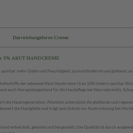
Darreichungsform: Creme
Urea 5% AKUT HANDCREME
r spürbar mehr Glätte und Feuchtigkeit, juckreizlindernd und glättend, 
stoffe der sebamed Akut Handcreme Urea 10% lindern spürbar Rissigkei
 und auch therapiebegleitend für die Hautpflege bei Neurodermitis, Schu
 Hautregeneration. Allantoin unterstützt die glättende und regenerier
bessert die Hautglätte und trägt zum Schutz vor Austrocknung bei.Hochkon
twickelt, getestet und hergestellt. Die Qualität ist durch ausgewählt