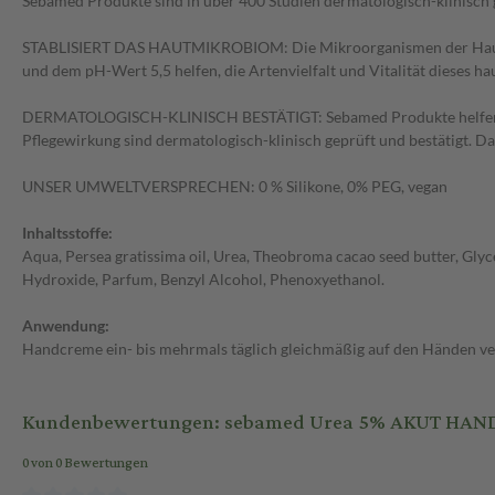
Sebamed Produkte sind in über 400 Studien dermatologisch-klinisch g
STABLISIERT DAS HAUTMIKROBIOM: Die Mikroorganismen der Haut leb
und dem pH-Wert 5,5 helfen, die Artenvielfalt und Vitalität dieses h
DERMATOLOGISCH-KLINISCH BESTÄTIGT: Sebamed Produkte helfen, den
Pflegewirkung sind dermatologisch-klinisch geprüft und bestätigt. Da
UNSER UMWELTVERSPRECHEN: 0 % Silikone, 0% PEG, vegan
Inhaltsstoffe:
Aqua, Persea gratissima oil, Urea, Theobroma cacao seed butter, Glyce
Hydroxide, Parfum, Benzyl Alcohol, Phenoxyethanol.
Anwendung:
Handcreme ein- bis mehrmals täglich gleichmäßig auf den Händen ver
Kundenbewertungen: sebamed Urea 5% AKUT HAN
0 von 0 Bewertungen