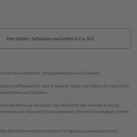
Hersteller: Sebapharma GmbH & Co. KG
auch bei Neurodermitis, Schuppenflechte und Diabetes.
t und Rauheit bei sehr trockener Haut und helfen, die natürliche
ppenflechte und Diabetes.
ende Wirkung. Bisabolol, der Wirkstoff der Kamille, trägt zur
zentrierter Harnstoff (Urea) spendet intensiv Feuchtigkeit, lindert
e Rohstoffe und kontrollierte Fertigungsprozesse garantiert.