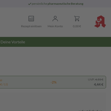
persönliche
pharmazeutische Beratung
Rezept einlösen
Mein Konto
0,00 €
Deine Vorteile
UVP:
4,55 €
pp
-2%
4,44 €
 / 1 l)