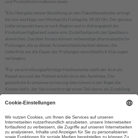
und Produktinformationen lesen.
3
Die Übergabe deiner Bestellung an den Paketdienstleister erfolgt
bei uns werktags von Montag bis Freitag bis 18:00 Uhr. Der genaue
Lieferzeitpunkt kann je nach Region und in Abhängigkeit der
Produktverfügbarkeit sowie vom Zustellzeitpunkt des Spediteurs
abweichen. Darüber hinaus können notwendige pharmazeutische
Prüfungen, die zu deiner Arzneimittelsicherheit dienen, die
Lieferfrist um die Dauer der Prüfungen einschließlich Klärungen
verlängern.
4
Für verschreibungspflichtige Medikamente stellt der Arzt ein
Rezept aus und der Patient erhält sie in der Apotheke. Die
gesetzliche Krankenversicherung übernimmt in der Regel die
Kosten dafür, der Versicherte trägt einen Teil davon als Zuzahlung
mit.
Grundsätzlich leisten Mitglieder Zuzahlungen in Höhe von zehn
Prozent des Abgabepreises,
mindestens
jedoch
fünf Euro
und
höchstens zehn Euro.
Es sind jedoch nie mehr als die tatsächlichen
Kosten der Leistung zu entrichten.
Diese Regeln gelten grundsätzlich auch für Online-Apotheken.
Bei Heilmitteln und häuslicher Krankenpflege beträgt die