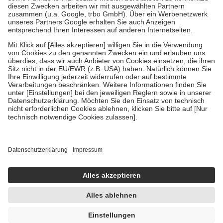
Zuzahlung zehn Prozent der Kosten sowie zehn Euro je
Verordnung.
Um das Engagement der Versicherten für ihre eigene Gesundheit zu
stärken und die besondere Stellung der Familie zu unterstützen,
fallen
keine Zuzahlungen
an bei:
• Kindern und Jugendlichen bis zum vollendeten 18. Lebensjahr
mit Ausnahme der Fahrkosten
• Untersuchungen zur Vorsorge und Früherkennung, die von der
GKV getragen werden
• empfohlenen Schutzimpfungen
• Harn- und Blutteststreifen
Wir nutzen Trusted Shops als unabhängigen Dienstleister für die
Einholung von Bewertungen. Trusted Shops hat Maßnahmen
getroffen, um sicherzustellen, dass es sich um echte Bewertungen
handelt. Mehr Informationen findest du hier:
https://help.etrusted.com/hc/de/articles/4419944605341
Einige Bilder und Inhalte wurden unter Zuhilfenahme künstlicher
Intelligenz erstellt.
UVP:
5,95 €