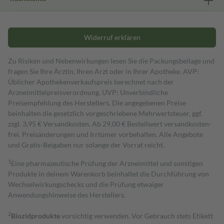
Widerruf erklären
Zu Risiken und Nebenwirkungen lesen Sie die Packungsbeilage und
fragen Sie Ihre Ärztin, Ihren Arzt oder in Ihrer Apotheke. AVP:
Üblicher Apothekenverkaufspreis berechnet nach der
Arzneimittelpreisverordnung. UVP: Unverbindliche
Preisempfehlung des Herstellers. Die angegebenen Preise
beinhalten die gesetzlich vorgeschriebene Mehrwertsteuer, ggf.
zzgl. 3,95 € Versandkosten. Ab 29,00 € Bestell­wert versand­kosten­
frei. Preisänderungen und Irrtümer vorbehalten. Alle Angebote
und Gratis-Beigaben nur solange der Vorrat reicht.
1
Eine pharmazeutische Prüfung der Arzneimittel und sonstigen
Produkte in deinem Warenkorb beinhaltet die Durchführung von
Wechselwirkungschecks und die Prüfung etwaiger
Anwendungshinweise des Herstellers.
2
Biozidprodukte
vorsichtig verwenden. Vor Gebrauch stets Etikett