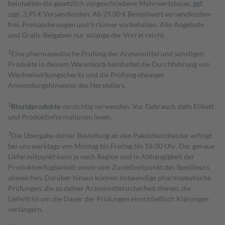
beinhalten die gesetzlich vorgeschriebene Mehrwertsteuer, ggf.
zzgl. 3,95 € Versandkosten. Ab 29,00 € Bestell­wert versand­kosten­
frei. Preisänderungen und Irrtümer vorbehalten. Alle Angebote
und Gratis-Beigaben nur solange der Vorrat reicht.
1
Eine pharmazeutische Prüfung der Arzneimittel und sonstigen
Produkte in deinem Warenkorb beinhaltet die Durchführung von
Wechselwirkungschecks und die Prüfung etwaiger
Anwendungshinweise des Herstellers.
2
Biozidprodukte
vorsichtig verwenden. Vor Gebrauch stets Etikett
und Produktinformationen lesen.
3
Die Übergabe deiner Bestellung an den Paketdienstleister erfolgt
bei uns werktags von Montag bis Freitag bis 18:00 Uhr. Der genaue
Lieferzeitpunkt kann je nach Region und in Abhängigkeit der
Produktverfügbarkeit sowie vom Zustellzeitpunkt des Spediteurs
abweichen. Darüber hinaus können notwendige pharmazeutische
Prüfungen, die zu deiner Arzneimittelsicherheit dienen, die
Lieferfrist um die Dauer der Prüfungen einschließlich Klärungen
verlängern.