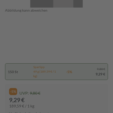
Abbildung kann abweichen
Spartipp
9,80 €
150 St
-5%
49 g (189,59 € / 1
9,29 €
kg)
-5%
UVP:
9,80 €
9,29 €
189,59 € / 1 kg