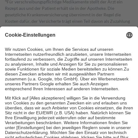
4
Für verschreibungspflichtige Medikamente stellt der Arzt ein
Rezept aus und der Patient erhält sie in der Apotheke. Die
gesetzliche Krankenversicherung übernimmt in der Regel die
Kosten dafür, der Versicherte trägt einen Teil davon als Zuzahlung
mit.
Grundsätzlich leisten Mitglieder Zuzahlungen in Höhe von zehn
Prozent des Abgabepreises,
mindestens
jedoch
fünf Euro
und
höchstens zehn Euro.
Es sind jedoch nie mehr als die tatsächlichen
Kosten der Leistung zu entrichten.
Diese Regeln gelten grundsätzlich auch für Online-Apotheken.
Bei Heilmitteln und häuslicher Krankenpflege beträgt die
Zuzahlung zehn Prozent der Kosten sowie zehn Euro je
Verordnung.
Um das Engagement der Versicherten für ihre eigene Gesundheit zu
stärken und die besondere Stellung der Familie zu unterstützen,
fallen
keine Zuzahlungen
an bei:
• Kindern und Jugendlichen bis zum vollendeten 18. Lebensjahr
mit Ausnahme der Fahrkosten
• Untersuchungen zur Vorsorge und Früherkennung, die von der
GKV getragen werden
• empfohlenen Schutzimpfungen
• Harn- und Blutteststreifen