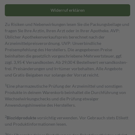
Widerruf erklären
Zu Risiken und Nebenwirkungen lesen Sie die Packungsbeilage und
fragen Sie Ihre Ärztin, Ihren Arzt oder in Ihrer Apotheke. AVP:
Üblicher Apothekenverkaufspreis berechnet nach der
Arzneimittelpreisverordnung. UVP: Unverbindliche
Preisempfehlung des Herstellers. Die angegebenen Preise
beinhalten die gesetzlich vorgeschriebene Mehrwertsteuer, ggf.
zzgl. 3,95 € Versandkosten. Ab 29,00 € Bestell­wert versand­kosten­
frei. Preisänderungen und Irrtümer vorbehalten. Alle Angebote
und Gratis-Beigaben nur solange der Vorrat reicht.
1
Eine pharmazeutische Prüfung der Arzneimittel und sonstigen
Produkte in deinem Warenkorb beinhaltet die Durchführung von
Wechselwirkungschecks und die Prüfung etwaiger
Anwendungshinweise des Herstellers.
2
Biozidprodukte
vorsichtig verwenden. Vor Gebrauch stets Etikett
und Produktinformationen lesen.
3