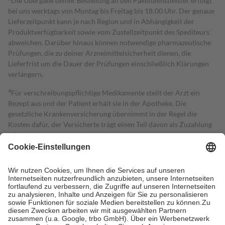
Die Übergabe deiner Bestellung an den Paketdienstleister erfolgt
bei uns werktags von Montag bis Freitag bis 18:00 Uhr. Der genaue
Lieferzeitpunkt kann je nach Region und in Abhängigkeit der
Produktverfügbarkeit sowie vom Zustellzeitpunkt des Spediteurs
abweichen. Darüber hinaus können notwendige pharmazeutische
Prüfungen, die zu deiner Arzneimittelsicherheit dienen, die
Lieferfrist um die Dauer der Prüfungen einschließlich Klärungen
verlängern.
4
Für verschreibungspflichtige Medikamente stellt der Arzt ein
Rezept aus und der Patient erhält sie in der Apotheke. Die
gesetzliche Krankenversicherung übernimmt in der Regel die
Kosten dafür, der Versicherte trägt einen Teil davon als Zuzahlung
mit.
Grundsätzlich leisten Mitglieder Zuzahlungen in Höhe von zehn
Prozent des Abgabepreises,
mindestens
jedoch
fünf Euro
und
höchstens zehn Euro.
Es sind jedoch nie mehr als die tatsächlichen
Kosten der Leistung zu entrichten.
Diese Regeln gelten grundsätzlich auch für Online-Apotheken.
Bei Heilmitteln und häuslicher Krankenpflege beträgt die
Zuzahlung zehn Prozent der Kosten sowie zehn Euro je
Verordnung.