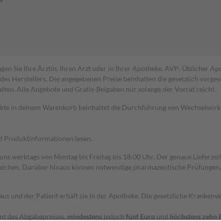
gen Sie Ihre Ärztin, Ihren Arzt oder in Ihrer Apotheke. AVP: Üblicher A
s Herstellers. Die angegebenen Preise beinhalten die gesetzlich vorgesc
alten. Alle Angebote und Gratis-Beigaben nur solange der Vorrat reicht.
dukte in deinem Warenkorb beinhaltet die Durchführung von Wechselwir
nd Produktinformationen lesen.
 uns werktags von Montag bis Freitag bis 18:00 Uhr. Der genaue Lieferze
ichen. Darüber hinaus können notwendige pharmazeutische Prüfungen, die
aus und der Patient erhält sie in der Apotheke. Die gesetzliche Krankenv
ent des Abgabepreises,
mindestens
jedoch
fünf Euro
und
höchstens zehn 