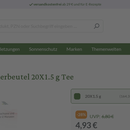
versandkostenfrei
ab 29 € und für E-Rezepte
letzungen
Sonnenschutz
Marken
Themenwelten
erbeutel 20X1.5 g Tee
20X1.5 g
(164,33
-28%
UVP:
6,80 €
4,93 €