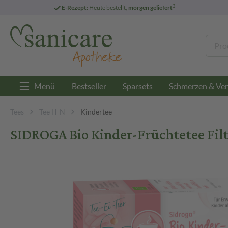
3
E-Rezept:
Heute bestellt,
morgen geliefert
Menü
Bestseller
Sparsets
Schmerzen & Ver
Tees
Tee H-N
Kindertee
SIDROGA Bio Kinder-Früchtetee Filt