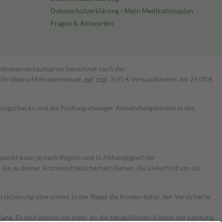
Datenschutzerklärung - Mein Medikationsplan
Fragen & Antworten
pothekenverkaufspreis berechnet nach der
hriebene Mehrwertsteuer, ggf. zzgl. 3,95 € Versandkosten. Ab 29,00 €
kungschecks und die Prüfung etwaiger Anwendungshinweise des
itpunkt kann je nach Region und in Abhängigkeit der
 zu deiner Arzneimittelsicherheit dienen, die Lieferfrist um die
ersicherung übernimmt in der Regel die Kosten dafür, der Versicherte
Euro.
Es sind jedoch nie mehr als die tatsächlichen Kosten der Leistung