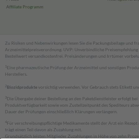
Affiliate Programm
Zu Risiken und Nebenwirkungen lesen Sie die Packungsbeilage und fra
Arzneimittelpreisverordnung. UVP: Unverbindliche Preisempfehlung de
Bestell­wert versand­kosten­frei. Preisänderungen und Irrtümer vorbeh
1
Eine pharmazeutische Prüfung der Arzneimittel und sonstigen Pro
Herstellers.
2
Biozidprodukte
vorsichtig verwenden. Vor Gebrauch stets Etikett u
3
Die Übergabe deiner Bestellung an den Paketdienstleister erfolgt bei
Produktverfügbarkeit sowie vom Zustellzeitpunkt des Spediteurs abwe
Dauer der Prüfungen einschließlich Klärungen verlängern.
4
Für verschreibungspflichtige Medikamente stellt der Arzt ein Rezept 
trägt einen Teil davon als Zuzahlung mit.
Grundsätzlich leisten Mitglieder Zuzahlungen in Höhe von zehn Proz