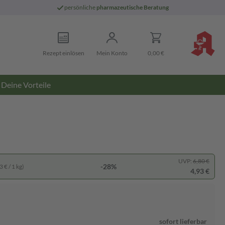
persönliche
pharmazeutische Beratung
Rezept einlösen
Mein Konto
0,00 €
Deine Vorteile
UVP:
6,80 €
-28%
 € / 1 kg)
4,93 €
sofort lieferbar