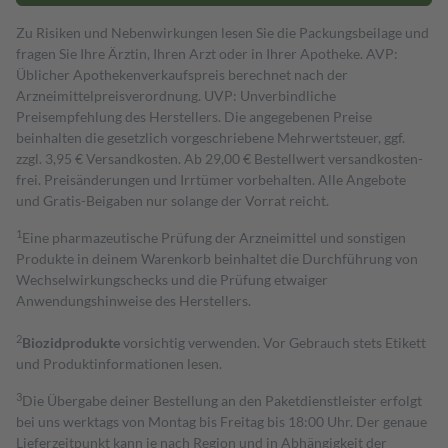
Zu Risiken und Nebenwirkungen lesen Sie die Packungsbeilage und
fragen Sie Ihre Ärztin, Ihren Arzt oder in Ihrer Apotheke. AVP:
Üblicher Apothekenverkaufspreis berechnet nach der
Arzneimittelpreisverordnung. UVP: Unverbindliche
Preisempfehlung des Herstellers. Die angegebenen Preise
beinhalten die gesetzlich vorgeschriebene Mehrwertsteuer, ggf.
zzgl. 3,95 € Versandkosten. Ab 29,00 € Bestell­wert versand­kosten­
frei. Preisänderungen und Irrtümer vorbehalten. Alle Angebote
und Gratis-Beigaben nur solange der Vorrat reicht.
1
Eine pharmazeutische Prüfung der Arzneimittel und sonstigen
Produkte in deinem Warenkorb beinhaltet die Durchführung von
Wechselwirkungschecks und die Prüfung etwaiger
Anwendungshinweise des Herstellers.
2
Biozidprodukte
vorsichtig verwenden. Vor Gebrauch stets Etikett
und Produktinformationen lesen.
3
Die Übergabe deiner Bestellung an den Paketdienstleister erfolgt
bei uns werktags von Montag bis Freitag bis 18:00 Uhr. Der genaue
Lieferzeitpunkt kann je nach Region und in Abhängigkeit der