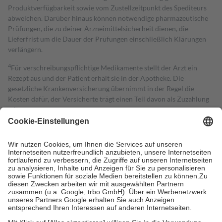
Produktverfügbarkeit sowie vom Zustellzeitpunkt des Spediteurs
abweichen. Darüber hinaus können notwendige pharmazeutische
Prüfungen, die zu deiner Arzneimittelsicherheit dienen, die
Lieferfrist um die Dauer der Prüfungen einschließlich Klärungen
verlängern.
4
Für verschreibungspflichtige Medikamente stellt der Arzt ein
Rezept aus und der Patient erhält sie in der Apotheke. Die
gesetzliche Krankenversicherung übernimmt in der Regel die
Kosten dafür, der Versicherte trägt einen Teil davon als Zuzahlung
mit.
Grundsätzlich leisten Mitglieder Zuzahlungen in Höhe von zehn
Prozent des Abgabepreises,
mindestens
jedoch
fünf Euro
und
höchstens zehn Euro.
Es sind jedoch nie mehr als die tatsächlichen
Kosten der Leistung zu entrichten.
Diese Regeln gelten grundsätzlich auch für Online-Apotheken.
Bei Heilmitteln und häuslicher Krankenpflege beträgt die
Zuzahlung zehn Prozent der Kosten sowie zehn Euro je
Verordnung.
Um das Engagement der Versicherten für ihre eigene Gesundheit zu
stärken und die besondere Stellung der Familie zu unterstützen,