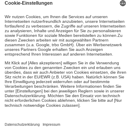
Grundsätzlich leisten Mitglieder Zuzahlungen in Höhe von zehn
Prozent des Abgabepreises,
mindestens
jedoch
fünf Euro
und
höchstens zehn Euro.
Es sind jedoch nie mehr als die tatsächlichen
Kosten der Leistung zu entrichten.
Diese Regeln gelten grundsätzlich auch für Online-Apotheken.
Bei Heilmitteln und häuslicher Krankenpflege beträgt die
Zuzahlung zehn Prozent der Kosten sowie zehn Euro je
Verordnung.
Um das Engagement der Versicherten für ihre eigene Gesundheit zu
stärken und die besondere Stellung der Familie zu unterstützen,
fallen
keine Zuzahlungen
an bei:
• Kindern und Jugendlichen bis zum vollendeten 18. Lebensjahr
mit Ausnahme der Fahrkosten
• Untersuchungen zur Vorsorge und Früherkennung, die von der
GKV getragen werden
• empfohlenen Schutzimpfungen
• Harn- und Blutteststreifen
Wir nutzen Trusted Shops als unabhängigen Dienstleister für die
Einholung von Bewertungen. Trusted Shops hat Maßnahmen
getroffen, um sicherzustellen, dass es sich um echte Bewertungen
handelt. Mehr Informationen findest du hier: