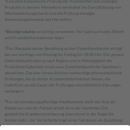
Eine pharmazeutische Prüfung der Arzneimittel und sonstigen
Produkte in deinem Warenkorb beinhaltet die Durchführung von
Wechselwirkungschecks und die Prüfung etwaiger
Anwendungshinweise des Herstellers.
2
Biozidprodukte
vorsichtig verwenden. Vor Gebrauch stets Etikett
und Produktinformationen lesen.
3
Die Übergabe deiner Bestellung an den Paketdienstleister erfolgt
bei uns werktags von Montag bis Freitag bis 18:00 Uhr. Der genaue
Lieferzeitpunkt kann je nach Region und in Abhängigkeit der
Produktverfügbarkeit sowie vom Zustellzeitpunkt des Spediteurs
abweichen. Darüber hinaus können notwendige pharmazeutische
Prüfungen, die zu deiner Arzneimittelsicherheit dienen, die
Lieferfrist um die Dauer der Prüfungen einschließlich Klärungen
verlängern.
4
Für verschreibungspflichtige Medikamente stellt der Arzt ein
Rezept aus und der Patient erhält sie in der Apotheke. Die
gesetzliche Krankenversicherung übernimmt in der Regel die
Kosten dafür, der Versicherte trägt einen Teil davon als Zuzahlung
mit.