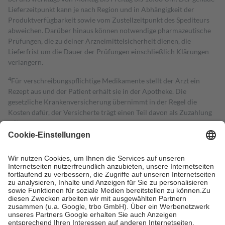
Lieferzeitpunkt kann je nach Region und in Abhängigkeit der
Produktverfügbarkeit sowie vom Zustellzeitpunkt des Spediteurs
abweichen. Darüber hinaus können notwendige pharmazeutische
Prüfungen, die zu deiner Arzneimittelsicherheit dienen, die
Lieferfrist um die Dauer der Prüfungen einschließlich Klärungen
verlängern.
4
Für verschreibungspflichtige Medikamente stellt der Arzt ein
Rezept aus und der Patient erhält sie in der Apotheke. Die
gesetzliche Krankenversicherung übernimmt in der Regel die
Kosten dafür, der Versicherte trägt einen Teil davon als Zuzahlung
mit.
Grundsätzlich leisten Mitglieder Zuzahlungen in Höhe von zehn
Prozent des Abgabepreises,
mindestens
jedoch
fünf Euro
und
höchstens zehn Euro.
Es sind jedoch nie mehr als die tatsächlichen
Kosten der Leistung zu entrichten.
Diese Regeln gelten grundsätzlich auch für Online-Apotheken.
Bei Heilmitteln und häuslicher Krankenpflege beträgt die
Zuzahlung zehn Prozent der Kosten sowie zehn Euro je
Verordnung.
Um das Engagement der Versicherten für ihre eigene Gesundheit zu