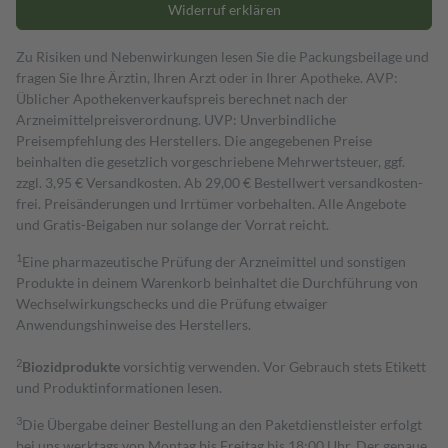
Widerruf erklären
Zu Risiken und Nebenwirkungen lesen Sie die Packungsbeilage und
fragen Sie Ihre Ärztin, Ihren Arzt oder in Ihrer Apotheke. AVP:
Üblicher Apothekenverkaufspreis berechnet nach der
Arzneimittelpreisverordnung. UVP: Unverbindliche
Preisempfehlung des Herstellers. Die angegebenen Preise
beinhalten die gesetzlich vorgeschriebene Mehrwertsteuer, ggf.
zzgl. 3,95 € Versandkosten. Ab 29,00 € Bestell­wert versand­kosten­
frei. Preisänderungen und Irrtümer vorbehalten. Alle Angebote
und Gratis-Beigaben nur solange der Vorrat reicht.
1
Eine pharmazeutische Prüfung der Arzneimittel und sonstigen
Produkte in deinem Warenkorb beinhaltet die Durchführung von
Wechselwirkungschecks und die Prüfung etwaiger
Anwendungshinweise des Herstellers.
2
Biozidprodukte
vorsichtig verwenden. Vor Gebrauch stets Etikett
und Produktinformationen lesen.
3
Die Übergabe deiner Bestellung an den Paketdienstleister erfolgt
bei uns werktags von Montag bis Freitag bis 18:00 Uhr. Der genaue