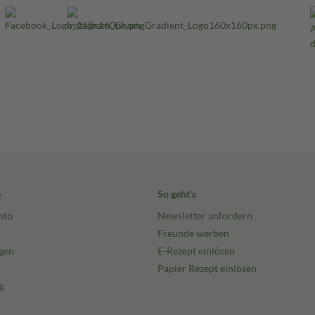
e
So geht's
nto
Newsletter anfordern
Freunde werben
gen
E-Rezept einlösen
Papier Rezept einlösen
g