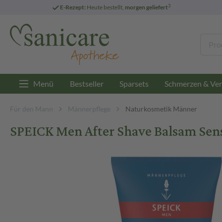
3
E-Rezept:
Heute bestellt,
morgen geliefert
Menü
Bestseller
Sparsets
Schmerzen & Ver
Für den Mann
Männerpflege
Naturkosmetik Männer
SPEICK Men After Shave Balsam Sens