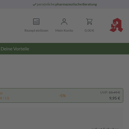
persönliche
pharmazeutische Beratung
Rezept einlösen
Mein Konto
0,00 €
Deine Vorteile
UVP:
10,49 €
pp
-5%
9,95 €
 / 1 l)