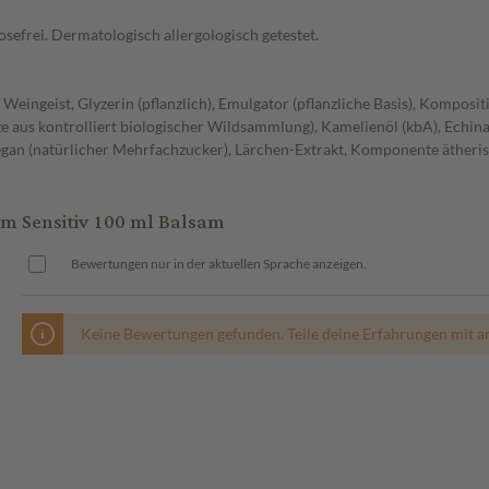
osefrei. Dermatologisch allergologisch getestet.
), Weingeist, Glyzerin (pflanzlich), Emulgator (pflanzliche Basis), Kompo
ze aus kontrolliert biologischer Wildsammlung), Kamelienöl (kbA), Echina
egan (natürlicher Mehrfachzucker), Lärchen-Extrakt, Komponente ätheri
m Sensitiv 100 ml Balsam
Bewertungen nur in der aktuellen Sprache anzeigen.
Keine Bewertungen gefunden. Teile deine Erfahrungen mit a