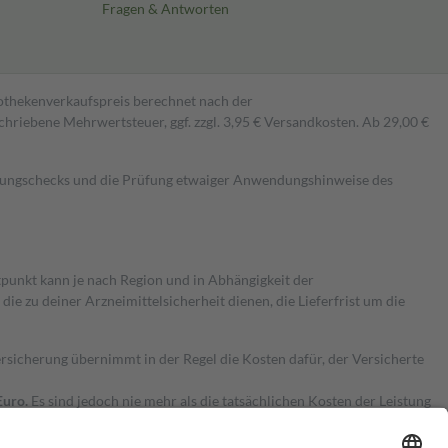
Fragen & Antworten
pothekenverkaufspreis berechnet nach der
hriebene Mehrwertsteuer, ggf. zzgl. 3,95 € Versandkosten. Ab 29,00 €
kungschecks und die Prüfung etwaiger Anwendungshinweise des
itpunkt kann je nach Region und in Abhängigkeit der
 zu deiner Arzneimittelsicherheit dienen, die Lieferfrist um die
ersicherung übernimmt in der Regel die Kosten dafür, der Versicherte
Euro.
Es sind jedoch nie mehr als die tatsächlichen Kosten der Leistung