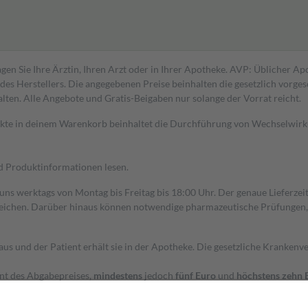
gen Sie Ihre Ärztin, Ihren Arzt oder in Ihrer Apotheke. AVP: Üblicher A
s Herstellers. Die angegebenen Preise beinhalten die gesetzlich vorgesc
alten. Alle Angebote und Gratis-Beigaben nur solange der Vorrat reicht.
dukte in deinem Warenkorb beinhaltet die Durchführung von Wechselwir
nd Produktinformationen lesen.
 uns werktags von Montag bis Freitag bis 18:00 Uhr. Der genaue Lieferze
ichen. Darüber hinaus können notwendige pharmazeutische Prüfungen, die
aus und der Patient erhält sie in der Apotheke. Die gesetzliche Krankenv
ent des Abgabepreises,
mindestens
jedoch
fünf Euro
und
höchstens zehn 