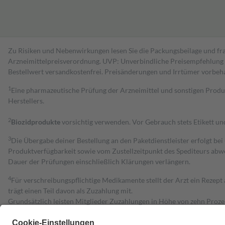
Zu Risiken und Nebenwirkungen lesen Sie die Packungsbeilage und fra
Arzneimittelpreisverordnung. UVP: Unverbindliche Preisempfehlung de
Bestell­wert versand­kosten­frei. Preisänderungen und Irrtümer vorbeh
1
Eine pharmazeutische Prüfung der Arzneimittel und sonstigen Pro
Herstellers.
2
Biozidprodukte
vorsichtig verwenden. Vor Gebrauch stets Etikett u
3
Die Übergabe deiner Bestellung an den Paketdienstleister erfolgt bei
Produktverfügbarkeit sowie vom Zustellzeitpunkt des Spediteurs abwe
Dauer der Prüfungen einschließlich Klärungen verlängern.
4
Für verschreibungspflichtige Medikamente stellt der Arzt ein Rezept 
trägt einen Teil davon als Zuzahlung mit.
Grundsätzlich leisten Mitglieder Zuzahlungen in Höhe von zehn Proz
zu entrichten.
Diese Regeln gelten grundsätzlich auch für Online-Apotheken.