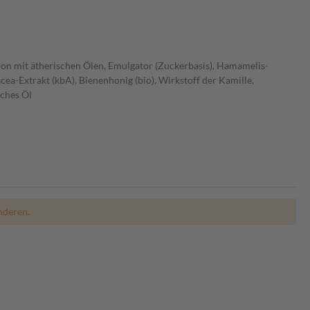
sition mit ätherischen Ölen, Emulgator (Zuckerbasis), Hamamelis-
cea-Extrakt (kbA), Bienenhonig (bio), Wirkstoff der Kamille,
sches Öl
nderen.