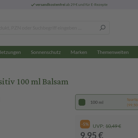
versandkostenfrei
ab 29 € und für E-Rezepte
letzungen
Sonnenschutz
Marken
Themenwelten
itiv 100 ml Balsam
Sparti
100 ml
(99,50 €
-5%
UVP:
10,49 €
9,95 €