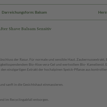
Darreichungsform: Balsam
Hers
ter Shave Balsam Sensitiv
bschluss der Rasur. Für normale und sensible Haut. Zaubernussextrakt, 
tigkeitsspendendem Bio-Aloe vera-Gel und wertvollem Bio- Kamelienöl. 
lt den einzigartigen Extrakt der hochalpinen Speick-Pflanze aus kontroll
und sanft in die Gesichtshaut einmassieren.
nd im Recyclingabfall entsorgen.