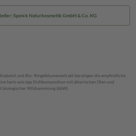
teller: Speick Naturkosmetik GmbH & Co. KG
Bisabolol und Bio- Ringelblumenextrakt beruhigen die empfindliche
Eine herb-würzige Duftkomposition mit ätherischen Ölen und
iert biologischer Wildsammlung (kbW).