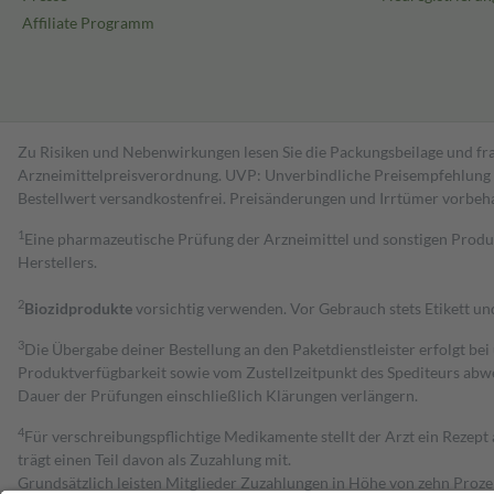
Affiliate Programm
Zu Risiken und Nebenwirkungen lesen Sie die Packungsbeilage und fra
Arzneimittelpreisverordnung. UVP: Unverbindliche Preisempfehlung de
Bestell­wert versand­kosten­frei. Preisänderungen und Irrtümer vorbeh
1
Eine pharmazeutische Prüfung der Arzneimittel und sonstigen Pro
Herstellers.
2
Biozidprodukte
vorsichtig verwenden. Vor Gebrauch stets Etikett u
3
Die Übergabe deiner Bestellung an den Paketdienstleister erfolgt bei
Produktverfügbarkeit sowie vom Zustellzeitpunkt des Spediteurs abwe
Dauer der Prüfungen einschließlich Klärungen verlängern.
4
Für verschreibungspflichtige Medikamente stellt der Arzt ein Rezept 
trägt einen Teil davon als Zuzahlung mit.
Grundsätzlich leisten Mitglieder Zuzahlungen in Höhe von zehn Proz