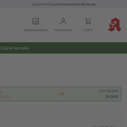
persönliche
pharmazeutische Beratung
Rezept einlösen
Mein Konto
0,00 €
Deine Vorteile
UVP:
20,29 €
pp
-5%
19,24 €
 € / 1 l)