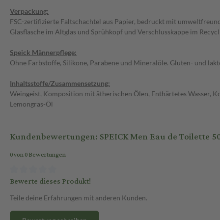
Verpackung:
FSC-zertifizierte Faltschachtel aus Papier, bedruckt mit umweltfreu
Glasflasche im Altglas und Sprühkopf und Verschlusskappe im Recycli
Speick Männerpflege:
Ohne Farbstoffe, Silikone, Parabene und Mineralöle. Gluten- und lakt
Inhaltsstoffe/Zusammensetzung:
Weingeist, Komposition mit ätherischen Ölen, Enthärtetes Wasser, Ko
Lemongras-Öl
Kundenbewertungen: SPEICK Men Eau de Toilette 50 
0 von 0 Bewertungen
Bewerte dieses Produkt!
Teile deine Erfahrungen mit anderen Kunden.