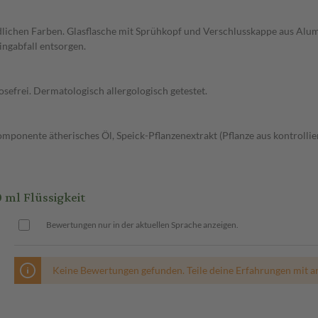
ndlichen Farben. Glasflasche mit Sprühkopf und Verschlusskappe aus Alum
ngabfall entsorgen.
osefrei. Dermatologisch allergologisch getestet.
mponente ätherisches Öl, Speick-Pflanzenextrakt (Pflanze aus kontrollie
ml Flüssigkeit
Bewertungen nur in der aktuellen Sprache anzeigen.
Keine Bewertungen gefunden. Teile deine Erfahrungen mit a