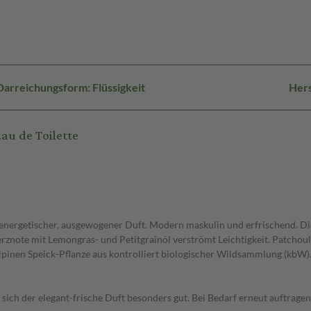
Darreichungsform: Flüssigkeit
Hers
u de Toilette
r energetischer, ausgewogener Duft. Modern maskulin und erfrischend. Di
erznote mit Lemongras- und Petitgrainöl verströmt Leichtigkeit. Patchoul
alpinen Speick-Pflanze aus kontrolliert biologischer Wildsammlung (kbW)
sich der elegant-frische Duft besonders gut. Bei Bedarf erneut auftragen