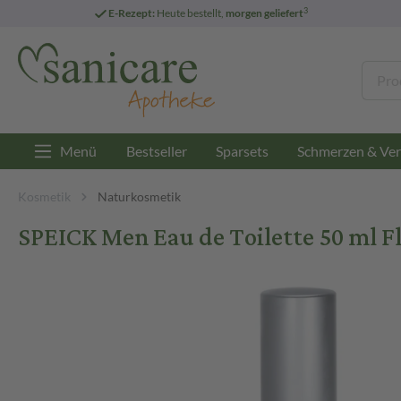
3
E-Rezept:
Heute bestellt,
morgen geliefert
Menü
Bestseller
Sparsets
Schmerzen & Ver
Kosmetik
Naturkosmetik
SPEICK Men Eau de Toilette 50 ml Fl