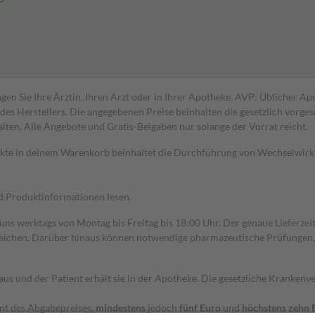
gen Sie Ihre Ärztin, Ihren Arzt oder in Ihrer Apotheke. AVP: Üblicher A
s Herstellers. Die angegebenen Preise beinhalten die gesetzlich vorgesc
alten. Alle Angebote und Gratis-Beigaben nur solange der Vorrat reicht.
dukte in deinem Warenkorb beinhaltet die Durchführung von Wechselwir
nd Produktinformationen lesen.
 uns werktags von Montag bis Freitag bis 18:00 Uhr. Der genaue Lieferze
ichen. Darüber hinaus können notwendige pharmazeutische Prüfungen, die
aus und der Patient erhält sie in der Apotheke. Die gesetzliche Krankenv
ent des Abgabepreises,
mindestens
jedoch
fünf Euro
und
höchstens zehn 