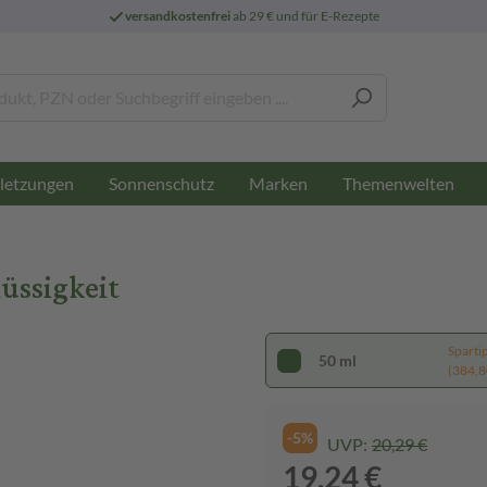
versandkostenfrei
ab 29 € und für E-Rezepte
letzungen
Sonnenschutz
Marken
Themenwelten
üssigkeit
Sparti
50 ml
(384,80
-5%
UVP:
20,29 €
19,24 €