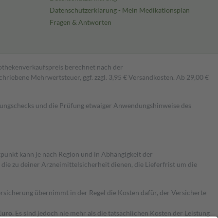
Datenschutzerklärung - Mein Medikationsplan
Fragen & Antworten
pothekenverkaufspreis berechnet nach der
hriebene Mehrwertsteuer, ggf. zzgl. 3,95 € Versandkosten. Ab 29,00 €
kungschecks und die Prüfung etwaiger Anwendungshinweise des
itpunkt kann je nach Region und in Abhängigkeit der
 zu deiner Arzneimittelsicherheit dienen, die Lieferfrist um die
ersicherung übernimmt in der Regel die Kosten dafür, der Versicherte
Euro.
Es sind jedoch nie mehr als die tatsächlichen Kosten der Leistung