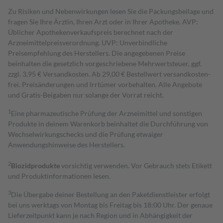
Zu Risiken und Nebenwirkungen lesen Sie die Packungsbeilage und
fragen Sie Ihre Ärztin, Ihren Arzt oder in Ihrer Apotheke. AVP:
Üblicher Apothekenverkaufspreis berechnet nach der
Arzneimittelpreisverordnung. UVP: Unverbindliche
Preisempfehlung des Herstellers. Die angegebenen Preise
beinhalten die gesetzlich vorgeschriebene Mehrwertsteuer, ggf.
zzgl. 3,95 € Versandkosten. Ab 29,00 € Bestell­wert versand­kosten­
frei. Preisänderungen und Irrtümer vorbehalten. Alle Angebote
und Gratis-Beigaben nur solange der Vorrat reicht.
1
Eine pharmazeutische Prüfung der Arzneimittel und sonstigen
Produkte in deinem Warenkorb beinhaltet die Durchführung von
Wechselwirkungschecks und die Prüfung etwaiger
Anwendungshinweise des Herstellers.
2
Biozidprodukte
vorsichtig verwenden. Vor Gebrauch stets Etikett
und Produktinformationen lesen.
3
Die Übergabe deiner Bestellung an den Paketdienstleister erfolgt
bei uns werktags von Montag bis Freitag bis 18:00 Uhr. Der genaue
Lieferzeitpunkt kann je nach Region und in Abhängigkeit der