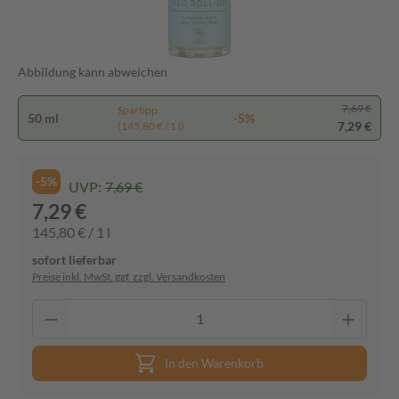
Abbildung kann abweichen
7,69 €
Spartipp
50 ml
-5%
7,29 €
(145,80 € / 1 l)
-5%
UVP:
7,69 €
7,29 €
145,80 € / 1 l
sofort lieferbar
Preise inkl. MwSt. ggf. zzgl. Versandkosten
In den Warenkorb