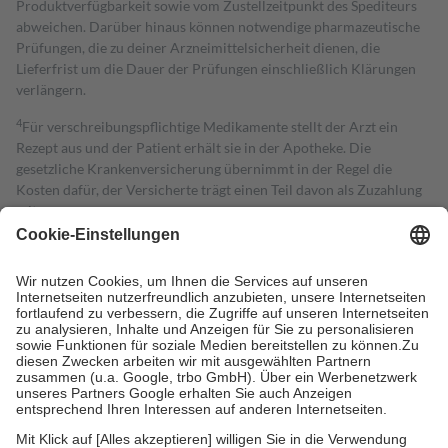
Produktverfügbarkeit sowie vom Zustellzeitpunkt des Spediteurs
abweichen. Darüber hinaus können notwendige pharmazeutische
Prüfungen, die zu deiner Arzneimittelsicherheit dienen, die
Lieferfrist um die Dauer der Prüfungen einschließlich Klärungen
verlängern.
4
Für verschreibungspflichtige Medikamente stellt der Arzt ein
Rezept aus und der Patient erhält sie in der Apotheke. Die
gesetzliche Krankenversicherung übernimmt in der Regel die
Kosten dafür, der Versicherte trägt einen Teil davon als Zuzahlung
mit.
Grundsätzlich leisten Mitglieder Zuzahlungen in Höhe von zehn
Prozent des Abgabepreises,
mindestens
jedoch
fünf Euro
und
höchstens zehn Euro.
Es sind jedoch nie mehr als die tatsächlichen
Kosten der Leistung zu entrichten.
Diese Regeln gelten grundsätzlich auch für Online-Apotheken.
Bei Heilmitteln und häuslicher Krankenpflege beträgt die
Zuzahlung zehn Prozent der Kosten sowie zehn Euro je
Verordnung.
Um das Engagement der Versicherten für ihre eigene Gesundheit zu
stärken und die besondere Stellung der Familie zu unterstützen,
fallen
keine Zuzahlungen
an bei: