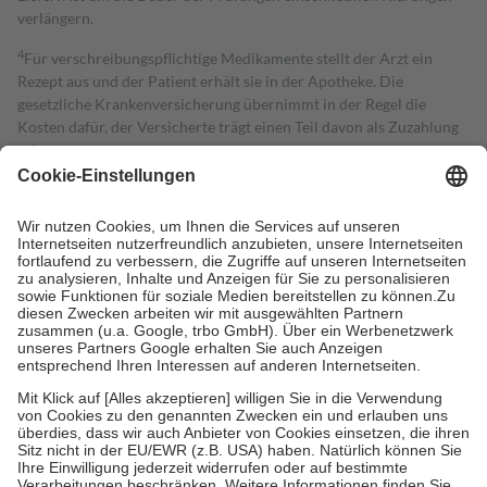
verlängern.
4
Für verschreibungspflichtige Medikamente stellt der Arzt ein
Rezept aus und der Patient erhält sie in der Apotheke. Die
gesetzliche Krankenversicherung übernimmt in der Regel die
Kosten dafür, der Versicherte trägt einen Teil davon als Zuzahlung
mit.
Grundsätzlich leisten Mitglieder Zuzahlungen in Höhe von zehn
Prozent des Abgabepreises,
mindestens
jedoch
fünf Euro
und
höchstens zehn Euro.
Es sind jedoch nie mehr als die tatsächlichen
Kosten der Leistung zu entrichten.
Diese Regeln gelten grundsätzlich auch für Online-Apotheken.
Bei Heilmitteln und häuslicher Krankenpflege beträgt die
Zuzahlung zehn Prozent der Kosten sowie zehn Euro je
Verordnung.
Um das Engagement der Versicherten für ihre eigene Gesundheit zu
stärken und die besondere Stellung der Familie zu unterstützen,
fallen
keine Zuzahlungen
an bei:
• Kindern und Jugendlichen bis zum vollendeten 18. Lebensjahr
mit Ausnahme der Fahrkosten
• Untersuchungen zur Vorsorge und Früherkennung, die von der