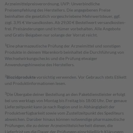
Arzneimittelpreisverordnung. UVP: Unverbindliche
Preisempfehlung des Herstellers. Die angegebenen Preise
beinhalten die gesetzlich vorgeschriebene Mehrwertsteuer, ggf.
zzgl. 3,95 € Versandkosten. Ab 29,00 € Bestell­wert versand­kosten­
frei. Preisänderungen und Irrtümer vorbehalten. Alle Angebote
und Gratis-Beigaben nur solange der Vorrat reicht.
1
Eine pharmazeutische Prüfung der Arzneimittel und sonstigen
Produkte in deinem Warenkorb beinhaltet die Durchführung von
Wechselwirkungschecks und die Prüfung etwaiger
Anwendungshinweise des Herstellers.
2
Biozidprodukte
vorsichtig verwenden. Vor Gebrauch stets Etikett
und Produktinformationen lesen.
3
Die Übergabe deiner Bestellung an den Paketdienstleister erfolgt
bei uns werktags von Montag bis Freitag bis 18:00 Uhr. Der genaue
Lieferzeitpunkt kann je nach Region und in Abhängigkeit der
Produktverfügbarkeit sowie vom Zustellzeitpunkt des Spediteurs
abweichen. Darüber hinaus können notwendige pharmazeutische
Prüfungen, die zu deiner Arzneimittelsicherheit dienen, die
Lieferfrist um die Dauer der Prüfungen einschließlich Klärungen