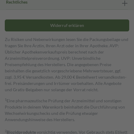
Rechtliches
Widerruf erklären
Zu Risiken und Nebenwirkungen lesen Sie die Packungsbeilage und
fragen Sie Ihre Ärztin, Ihren Arzt oder in Ihrer Apotheke. AVP:
Üblicher Apothekenverkaufspreis berechnet nach der
Arzneimittelpreisverordnung. UVP: Unverbindliche
Preisempfehlung des Herstellers. Die angegebenen Preise
beinhalten die gesetzlich vorgeschriebene Mehrwertsteuer, ggf.
zzgl. 3,95 € Versandkosten. Ab 29,00 € Bestell­wert versand­kosten­
frei. Preisänderungen und Irrtümer vorbehalten. Alle Angebote
und Gratis-Beigaben nur solange der Vorrat reicht.
1
Eine pharmazeutische Prüfung der Arzneimittel und sonstigen
Produkte in deinem Warenkorb beinhaltet die Durchführung von
Wechselwirkungschecks und die Prüfung etwaiger
Anwendungshinweise des Herstellers.
2
Biozidprodukte
vorsichtig verwenden. Vor Gebrauch stets Etikett