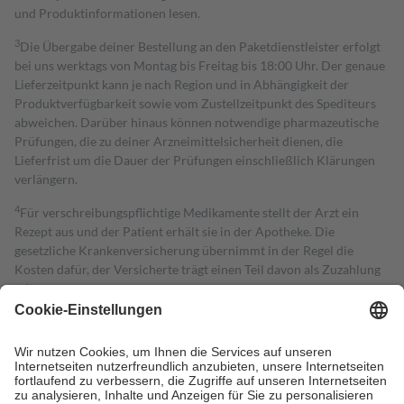
und Produktinformationen lesen.
3
Die Übergabe deiner Bestellung an den Paketdienstleister erfolgt
bei uns werktags von Montag bis Freitag bis 18:00 Uhr. Der genaue
Lieferzeitpunkt kann je nach Region und in Abhängigkeit der
Produktverfügbarkeit sowie vom Zustellzeitpunkt des Spediteurs
abweichen. Darüber hinaus können notwendige pharmazeutische
Prüfungen, die zu deiner Arzneimittelsicherheit dienen, die
Lieferfrist um die Dauer der Prüfungen einschließlich Klärungen
verlängern.
4
Für verschreibungspflichtige Medikamente stellt der Arzt ein
Rezept aus und der Patient erhält sie in der Apotheke. Die
gesetzliche Krankenversicherung übernimmt in der Regel die
Kosten dafür, der Versicherte trägt einen Teil davon als Zuzahlung
mit.
Grundsätzlich leisten Mitglieder Zuzahlungen in Höhe von zehn
Prozent des Abgabepreises,
mindestens
jedoch
fünf Euro
und
höchstens zehn Euro.
Es sind jedoch nie mehr als die tatsächlichen
Kosten der Leistung zu entrichten.
Diese Regeln gelten grundsätzlich auch für Online-Apotheken.
Bei Heilmitteln und häuslicher Krankenpflege beträgt die