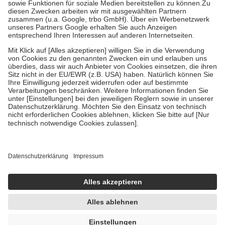
Zuzahlung zehn Prozent der Kosten sowie zehn Euro je
Verordnung.
Um das Engagement der Versicherten für ihre eigene Gesundheit zu
stärken und die besondere Stellung der Familie zu unterstützen,
fallen
keine Zuzahlungen
an bei:
• Kindern und Jugendlichen bis zum vollendeten 18. Lebensjahr
mit Ausnahme der Fahrkosten
• Untersuchungen zur Vorsorge und Früherkennung, die von der
GKV getragen werden
• empfohlenen Schutzimpfungen
• Harn- und Blutteststreifen
Wir nutzen Trusted Shops als unabhängigen Dienstleister für die
Einholung von Bewertungen. Trusted Shops hat Maßnahmen
getroffen, um sicherzustellen, dass es sich um echte Bewertungen
handelt. Mehr Informationen findest du hier:
https://help.etrusted.com/hc/de/articles/4419944605341
Einige Bilder und Inhalte wurden unter Zuhilfenahme künstlicher
Intelligenz erstellt.