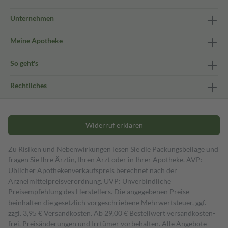
Unternehmen
Meine Apotheke
So geht's
Rechtliches
Widerruf erklären
Zu Risiken und Nebenwirkungen lesen Sie die Packungsbeilage und
fragen Sie Ihre Ärztin, Ihren Arzt oder in Ihrer Apotheke. AVP:
Üblicher Apothekenverkaufspreis berechnet nach der
Arzneimittelpreisverordnung. UVP: Unverbindliche
Preisempfehlung des Herstellers. Die angegebenen Preise
beinhalten die gesetzlich vorgeschriebene Mehrwertsteuer, ggf.
zzgl. 3,95 € Versandkosten. Ab 29,00 € Bestell­wert versand­kosten­
frei. Preisänderungen und Irrtümer vorbehalten. Alle Angebote