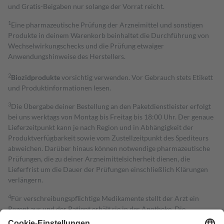
und Gratis-Beigaben nur solange der Vorrat reicht.
1
Eine pharmazeutische Prüfung der Arzneimittel und sonstigen
Produkte in deinem Warenkorb beinhaltet die Durchführung von
Wechselwirkungschecks und die Prüfung etwaiger
Anwendungshinweise des Herstellers.
2
Biozidprodukte
vorsichtig verwenden. Vor Gebrauch stets Etikett
und Produktinformationen lesen.
3
Die Übergabe deiner Bestellung an den Paketdienstleister erfolgt
bei uns werktags von Montag bis Freitag bis 18:00 Uhr. Der genaue
Lieferzeitpunkt kann je nach Region und in Abhängigkeit der
Produktverfügbarkeit sowie vom Zustellzeitpunkt des Spediteurs
abweichen. Darüber hinaus können notwendige pharmazeutische
Prüfungen, die zu deiner Arzneimittelsicherheit dienen, die
Lieferfrist um die Dauer der Prüfungen einschließlich Klärungen
verlängern.
4
Für verschreibungspflichtige Medikamente stellt der Arzt ein
Rezept aus und der Patient erhält sie in der Apotheke. Die
gesetzliche Krankenversicherung übernimmt in der Regel die