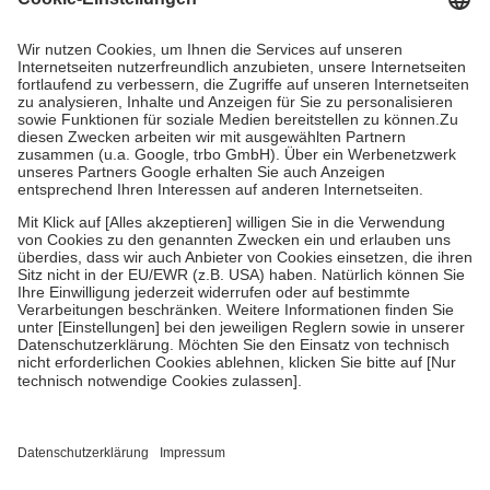
Kosten dafür, der Versicherte trägt einen Teil davon als Zuzahlung
mit.
Grundsätzlich leisten Mitglieder Zuzahlungen in Höhe von zehn
Prozent des Abgabepreises,
mindestens
jedoch
fünf Euro
und
höchstens zehn Euro.
Es sind jedoch nie mehr als die tatsächlichen
Kosten der Leistung zu entrichten.
Diese Regeln gelten grundsätzlich auch für Online-Apotheken.
Bei Heilmitteln und häuslicher Krankenpflege beträgt die
Zuzahlung zehn Prozent der Kosten sowie zehn Euro je
Verordnung.
Um das Engagement der Versicherten für ihre eigene Gesundheit zu
stärken und die besondere Stellung der Familie zu unterstützen,
fallen
keine Zuzahlungen
an bei:
• Kindern und Jugendlichen bis zum vollendeten 18. Lebensjahr
mit Ausnahme der Fahrkosten
• Untersuchungen zur Vorsorge und Früherkennung, die von der
GKV getragen werden
• empfohlenen Schutzimpfungen
• Harn- und Blutteststreifen
Wir nutzen Trusted Shops als unabhängigen Dienstleister für die
Einholung von Bewertungen. Trusted Shops hat Maßnahmen