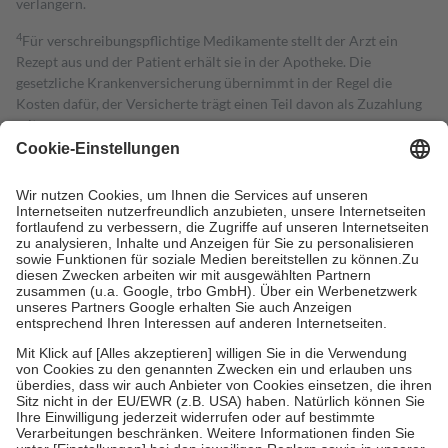
verlängern.
4
Für verschreibungspflichtige Medikamente stellt der Arzt ein
Rezept aus und der Patient erhält sie in der Apotheke. Die
gesetzliche Krankenversicherung übernimmt in der Regel die
Kosten dafür, der Versicherte trägt einen Teil davon als Zuzahlung
mit.
Grundsätzlich leisten Mitglieder Zuzahlungen in Höhe von zehn
Prozent des Abgabepreises,
mindestens
jedoch
fünf Euro
und
höchstens zehn Euro.
Es sind jedoch nie mehr als die tatsächlichen
Kosten der Leistung zu entrichten.
Diese Regeln gelten grundsätzlich auch für Online-Apotheken.
Bei Heilmitteln und häuslicher Krankenpflege beträgt die
Zuzahlung zehn Prozent der Kosten sowie zehn Euro je
Verordnung.
Um das Engagement der Versicherten für ihre eigene Gesundheit zu
stärken und die besondere Stellung der Familie zu unterstützen,
fallen
keine Zuzahlungen
an bei:
• Kindern und Jugendlichen bis zum vollendeten 18. Lebensjahr
mit Ausnahme der Fahrkosten
• Untersuchungen zur Vorsorge und Früherkennung, die von der
GKV getragen werden