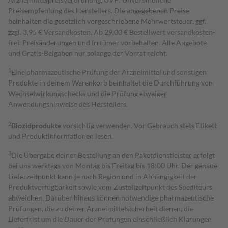
Preisempfehlung des Herstellers. Die angegebenen Preise
beinhalten die gesetzlich vorgeschriebene Mehrwertsteuer, ggf.
zzgl. 3,95 € Versandkosten. Ab 29,00 € Bestell­wert versand­kosten­
frei. Preisänderungen und Irrtümer vorbehalten. Alle Angebote
und Gratis-Beigaben nur solange der Vorrat reicht.
1
Eine pharmazeutische Prüfung der Arzneimittel und sonstigen
Produkte in deinem Warenkorb beinhaltet die Durchführung von
Wechselwirkungschecks und die Prüfung etwaiger
Anwendungshinweise des Herstellers.
2
Biozidprodukte
vorsichtig verwenden. Vor Gebrauch stets Etikett
und Produktinformationen lesen.
3
Die Übergabe deiner Bestellung an den Paketdienstleister erfolgt
bei uns werktags von Montag bis Freitag bis 18:00 Uhr. Der genaue
Lieferzeitpunkt kann je nach Region und in Abhängigkeit der
Produktverfügbarkeit sowie vom Zustellzeitpunkt des Spediteurs
abweichen. Darüber hinaus können notwendige pharmazeutische
Prüfungen, die zu deiner Arzneimittelsicherheit dienen, die
Lieferfrist um die Dauer der Prüfungen einschließlich Klärungen