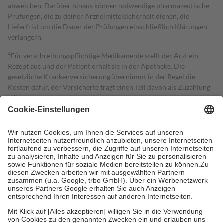
abweichen. Darüber hinaus können notwendige pharmazeutische
Prüfungen, die zu deiner Arzneimittelsicherheit dienen, die
Lieferfrist um die Dauer der Prüfungen einschließlich Klärungen
verlängern.
4
Für verschreibungspflichtige Medikamente stellt der Arzt ein
Rezept aus und der Patient erhält sie in der Apotheke. Die
gesetzliche Krankenversicherung übernimmt in der Regel die
Kosten dafür, der Versicherte trägt einen Teil davon als Zuzahlung
mit.
Grundsätzlich leisten Mitglieder Zuzahlungen in Höhe von zehn
Prozent des Abgabepreises,
mindestens
jedoch
fünf Euro
und
höchstens zehn Euro.
Es sind jedoch nie mehr als die tatsächlichen
Kosten der Leistung zu entrichten.
Diese Regeln gelten grundsätzlich auch für Online-Apotheken.
Bei Heilmitteln und häuslicher Krankenpflege beträgt die
Zuzahlung zehn Prozent der Kosten sowie zehn Euro je
Verordnung.
Um das Engagement der Versicherten für ihre eigene Gesundheit zu
stärken und die besondere Stellung der Familie zu unterstützen,
fallen
keine Zuzahlungen
an bei:
• Kindern und Jugendlichen bis zum vollendeten 18. Lebensjahr