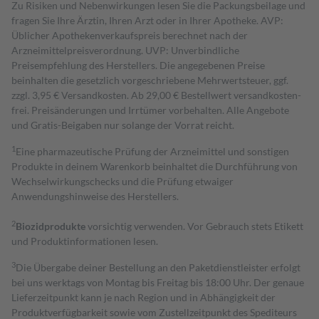
Zu Risiken und Nebenwirkungen lesen Sie die Packungsbeilage und
fragen Sie Ihre Ärztin, Ihren Arzt oder in Ihrer Apotheke. AVP:
Üblicher Apothekenverkaufspreis berechnet nach der
Arzneimittelpreisverordnung. UVP: Unverbindliche
Preisempfehlung des Herstellers. Die angegebenen Preise
beinhalten die gesetzlich vorgeschriebene Mehrwertsteuer, ggf.
zzgl. 3,95 € Versandkosten. Ab 29,00 € Bestell­wert versand­kosten­
frei. Preisänderungen und Irrtümer vorbehalten. Alle Angebote
und Gratis-Beigaben nur solange der Vorrat reicht.
1
Eine pharmazeutische Prüfung der Arzneimittel und sonstigen
Produkte in deinem Warenkorb beinhaltet die Durchführung von
Wechselwirkungschecks und die Prüfung etwaiger
Anwendungshinweise des Herstellers.
2
Biozidprodukte
vorsichtig verwenden. Vor Gebrauch stets Etikett
und Produktinformationen lesen.
3
Die Übergabe deiner Bestellung an den Paketdienstleister erfolgt
bei uns werktags von Montag bis Freitag bis 18:00 Uhr. Der genaue
Lieferzeitpunkt kann je nach Region und in Abhängigkeit der
Produktverfügbarkeit sowie vom Zustellzeitpunkt des Spediteurs