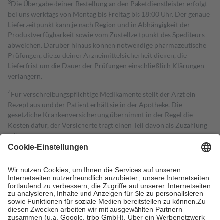
3
Die Übergabe deiner Bestellung an den Paketdienstleister erfolgt
bei uns werktags von Montag bis Freitag bis 18:00 Uhr. Der genaue
Lieferzeitpunkt kann je nach Region und in Abhängigkeit der
Produktverfügbarkeit sowie vom Zustellzeitpunkt des Spediteurs
abweichen. Darüber hinaus können notwendige pharmazeutische
Prüfungen, die zu deiner Arzneimittelsicherheit dienen, die
Lieferfrist um die Dauer der Prüfungen einschließlich Klärungen
verlängern.
4
Für verschreibungspflichtige Medikamente stellt der Arzt ein
Rezept aus und der Patient erhält sie in der Apotheke. Die
gesetzliche Krankenversicherung übernimmt in der Regel die
Kosten dafür, der Versicherte trägt einen Teil davon als Zuzahlung
mit.
Grundsätzlich leisten Mitglieder Zuzahlungen in Höhe von zehn
Prozent des Abgabepreises,
mindestens
jedoch
fünf Euro
und
höchstens zehn Euro.
Es sind jedoch nie mehr als die tatsächlichen
Kosten der Leistung zu entrichten.
Diese Regeln gelten grundsätzlich auch für Online-Apotheken.
Bei Heilmitteln und häuslicher Krankenpflege beträgt die
Zuzahlung zehn Prozent der Kosten sowie zehn Euro je
Verordnung.