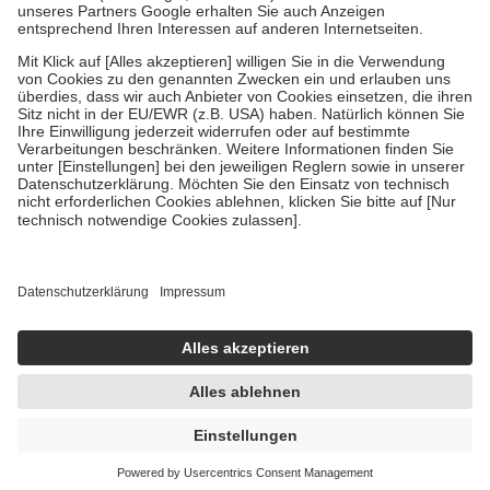
Um das Engagement der Versicherten für ihre eigene Gesundheit zu
stärken und die besondere Stellung der Familie zu unterstützen,
fallen
keine Zuzahlungen
an bei:
• Kindern und Jugendlichen bis zum vollendeten 18. Lebensjahr
mit Ausnahme der Fahrkosten
• Untersuchungen zur Vorsorge und Früherkennung, die von der
GKV getragen werden
• empfohlenen Schutzimpfungen
• Harn- und Blutteststreifen
Wir nutzen Trusted Shops als unabhängigen Dienstleister für die
Einholung von Bewertungen. Trusted Shops hat Maßnahmen
getroffen, um sicherzustellen, dass es sich um echte Bewertungen
handelt. Mehr Informationen findest du hier:
https://help.etrusted.com/hc/de/articles/4419944605341
Einige Bilder und Inhalte wurden unter Zuhilfenahme künstlicher
Intelligenz erstellt.
3,32 €