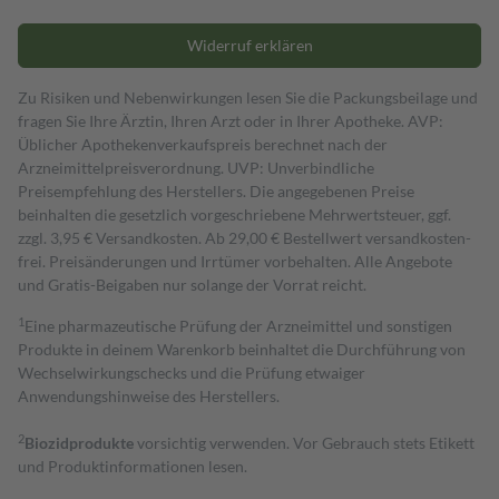
Widerruf erklären
Zu Risiken und Nebenwirkungen lesen Sie die Packungsbeilage und
fragen Sie Ihre Ärztin, Ihren Arzt oder in Ihrer Apotheke. AVP:
Üblicher Apothekenverkaufspreis berechnet nach der
Arzneimittelpreisverordnung. UVP: Unverbindliche
Preisempfehlung des Herstellers. Die angegebenen Preise
beinhalten die gesetzlich vorgeschriebene Mehrwertsteuer, ggf.
zzgl. 3,95 € Versandkosten. Ab 29,00 € Bestell­wert versand­kosten­
frei. Preisänderungen und Irrtümer vorbehalten. Alle Angebote
und Gratis-Beigaben nur solange der Vorrat reicht.
1
Eine pharmazeutische Prüfung der Arzneimittel und sonstigen
Produkte in deinem Warenkorb beinhaltet die Durchführung von
Wechselwirkungschecks und die Prüfung etwaiger
Anwendungshinweise des Herstellers.
2
Biozidprodukte
vorsichtig verwenden. Vor Gebrauch stets Etikett
und Produktinformationen lesen.