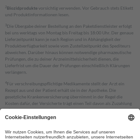
2
Biozidprodukte
vorsichtig verwenden. Vor Gebrauch stets Etikett
und Produktinformationen lesen.
3
Die Übergabe deiner Bestellung an den Paketdienstleister erfolgt
bei uns werktags von Montag bis Freitag bis 18:00 Uhr. Der genaue
Lieferzeitpunkt kann je nach Region und in Abhängigkeit der
Produktverfügbarkeit sowie vom Zustellzeitpunkt des Spediteurs
abweichen. Darüber hinaus können notwendige pharmazeutische
Prüfungen, die zu deiner Arzneimittelsicherheit dienen, die
Lieferfrist um die Dauer der Prüfungen einschließlich Klärungen
verlängern.
4
Für verschreibungspflichtige Medikamente stellt der Arzt ein
Rezept aus und der Patient erhält sie in der Apotheke. Die
gesetzliche Krankenversicherung übernimmt in der Regel die
Kosten dafür, der Versicherte trägt einen Teil davon als Zuzahlung
mit.
Grundsätzlich leisten Mitglieder Zuzahlungen in Höhe von zehn
Prozent des Abgabepreises,
mindestens
jedoch
fünf Euro
und
höchstens zehn Euro.
Es sind jedoch nie mehr als die tatsächlichen
Kosten der Leistung zu entrichten.