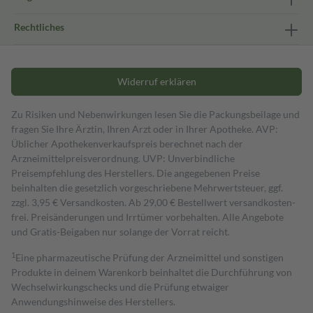
Rechtliches
Widerruf erklären
Zu Risiken und Nebenwirkungen lesen Sie die Packungsbeilage und
fragen Sie Ihre Ärztin, Ihren Arzt oder in Ihrer Apotheke. AVP:
Üblicher Apothekenverkaufspreis berechnet nach der
Arzneimittelpreisverordnung. UVP: Unverbindliche
Preisempfehlung des Herstellers. Die angegebenen Preise
beinhalten die gesetzlich vorgeschriebene Mehrwertsteuer, ggf.
zzgl. 3,95 € Versandkosten. Ab 29,00 € Bestell­wert versand­kosten­
frei. Preisänderungen und Irrtümer vorbehalten. Alle Angebote
und Gratis-Beigaben nur solange der Vorrat reicht.
1
Eine pharmazeutische Prüfung der Arzneimittel und sonstigen
Produkte in deinem Warenkorb beinhaltet die Durchführung von
Wechselwirkungschecks und die Prüfung etwaiger
Anwendungshinweise des Herstellers.