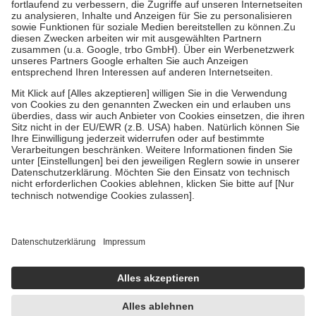
Diese Regeln gelten grundsätzlich auch für Online-Apotheken.
Bei Heilmitteln und häuslicher Krankenpflege beträgt die
Zuzahlung zehn Prozent der Kosten sowie zehn Euro je
Verordnung.
Um das Engagement der Versicherten für ihre eigene Gesundheit zu
stärken und die besondere Stellung der Familie zu unterstützen,
fallen
keine Zuzahlungen
an bei:
• Kindern und Jugendlichen bis zum vollendeten 18. Lebensjahr
mit Ausnahme der Fahrkosten
• Untersuchungen zur Vorsorge und Früherkennung, die von der
GKV getragen werden
• empfohlenen Schutzimpfungen
• Harn- und Blutteststreifen
Wir nutzen Trusted Shops als unabhängigen Dienstleister für die
Einholung von Bewertungen. Trusted Shops hat Maßnahmen
getroffen, um sicherzustellen, dass es sich um echte Bewertungen
handelt. Mehr Informationen findest du hier:
https://help.etrusted.com/hc/de/articles/4419944605341
Einige Bilder und Inhalte wurden unter Zuhilfenahme künstlicher
Intelligenz erstellt.