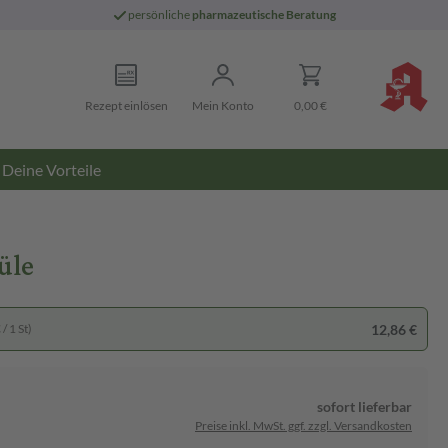
persönliche
pharmazeutische Beratung
Rezept einlösen
Mein Konto
0,00 €
Deine Vorteile
üle
12,86 €
/ 1 St)
sofort lieferbar
Preise inkl. MwSt. ggf. zzgl. Versandkosten