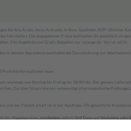
gen Sie Ihre Ärztin, Ihren Arzt oder in Ihrer Apotheke. AVP: Üblicher A
s Herstellers. Die angegebenen Preise beinhalten die gesetzlich vorgesc
alten. Alle Angebote und Gratis-Beigaben nur solange der Vorrat reicht.
dukte in deinem Warenkorb beinhaltet die Durchführung von Wechselwir
nd Produktinformationen lesen.
 uns werktags von Montag bis Freitag bis 18:00 Uhr. Der genaue Lieferze
ichen. Darüber hinaus können notwendige pharmazeutische Prüfungen, die
aus und der Patient erhält sie in der Apotheke. Die gesetzliche Krankenv
ent des Abgabepreises,
mindestens
jedoch
fünf Euro
und
höchstens zehn 