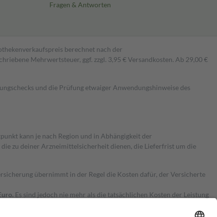
Fragen & Antworten
pothekenverkaufspreis berechnet nach der
hriebene Mehrwertsteuer, ggf. zzgl. 3,95 € Versandkosten. Ab 29,00 €
kungschecks und die Prüfung etwaiger Anwendungshinweise des
itpunkt kann je nach Region und in Abhängigkeit der
 zu deiner Arzneimittelsicherheit dienen, die Lieferfrist um die
ersicherung übernimmt in der Regel die Kosten dafür, der Versicherte
Euro.
Es sind jedoch nie mehr als die tatsächlichen Kosten der Leistung