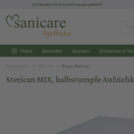
3
E-Rezept:
Heute bestellt,
morgen geliefert
Menü
Bestseller
Sparsets
Schmerzen & Ver
Markenshop
BRAUN
Braun Sterican
Sterican MIX, halbstumpfe Aufziehk