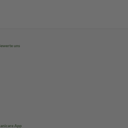
Bewerte uns
Sanicare App