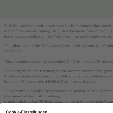
Zu Risiken und Nebenwirkungen lesen Sie die Packungsbeilage und fra
Arzneimittelpreisverordnung. UVP: Unverbindliche Preisempfehlung de
Bestell­wert versand­kosten­frei. Preisänderungen und Irrtümer vorbeh
1
Eine pharmazeutische Prüfung der Arzneimittel und sonstigen Pro
Herstellers.
2
Biozidprodukte
vorsichtig verwenden. Vor Gebrauch stets Etikett u
3
Die Übergabe deiner Bestellung an den Paketdienstleister erfolgt bei
Produktverfügbarkeit sowie vom Zustellzeitpunkt des Spediteurs abwe
Dauer der Prüfungen einschließlich Klärungen verlängern.
4
Für verschreibungspflichtige Medikamente stellt der Arzt ein Rezept 
trägt einen Teil davon als Zuzahlung mit.
Grundsätzlich leisten Mitglieder Zuzahlungen in Höhe von zehn Proz
zu entrichten.
Diese Regeln gelten grundsätzlich auch für Online-Apotheken.