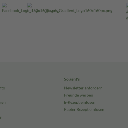
e
So geht's
nto
Newsletter anfordern
Freunde werben
gen
E-Rezept einlösen
Papier Rezept einlösen
g