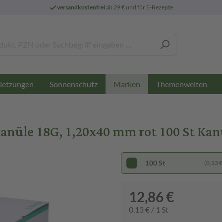
versandkostenfrei
ab 29 € und für E-Rezepte
letzungen
Sonnenschutz
Themenwelten
Marken
anüle 18G, 1,20x40 mm rot 100 St Kan
100 St
(0,13 € 
12,86 €
0,13 € / 1 St