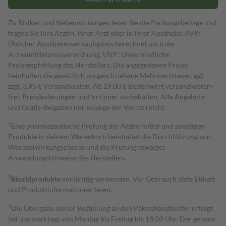
Zu Risiken und Nebenwirkungen lesen Sie die Packungsbeilage und
fragen Sie Ihre Ärztin, Ihren Arzt oder in Ihrer Apotheke. AVP:
Üblicher Apothekenverkaufspreis berechnet nach der
Arzneimittelpreisverordnung. UVP: Unverbindliche
Preisempfehlung des Herstellers. Die angegebenen Preise
beinhalten die gesetzlich vorgeschriebene Mehrwertsteuer, ggf.
zzgl. 3,95 € Versandkosten. Ab 29,00 € Bestell­wert versand­kosten­
frei. Preisänderungen und Irrtümer vorbehalten. Alle Angebote
und Gratis-Beigaben nur solange der Vorrat reicht.
1
Eine pharmazeutische Prüfung der Arzneimittel und sonstigen
Produkte in deinem Warenkorb beinhaltet die Durchführung von
Wechselwirkungschecks und die Prüfung etwaiger
Anwendungshinweise des Herstellers.
2
Biozidprodukte
vorsichtig verwenden. Vor Gebrauch stets Etikett
und Produktinformationen lesen.
3
Die Übergabe deiner Bestellung an den Paketdienstleister erfolgt
bei uns werktags von Montag bis Freitag bis 18:00 Uhr. Der genaue