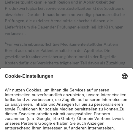
Lieferzeitpunkt kann je nach Region und in Abhängigkeit der
Produktverfügbarkeit sowie vom Zustellzeitpunkt des Spediteurs
abweichen. Darüber hinaus können notwendige pharmazeutische
Prüfungen, die zu deiner Arzneimittelsicherheit dienen, die
Lieferfrist um die Dauer der Prüfungen einschließlich Klärungen
verlängern.
4
Für verschreibungspflichtige Medikamente stellt der Arzt ein
Rezept aus und der Patient erhält sie in der Apotheke. Die
gesetzliche Krankenversicherung übernimmt in der Regel die
Kosten dafür, der Versicherte trägt einen Teil davon als Zuzahlung
mit.
Grundsätzlich leisten Mitglieder Zuzahlungen in Höhe von zehn
Prozent des Abgabepreises,
mindestens
jedoch
fünf Euro
und
höchstens zehn Euro.
Es sind jedoch nie mehr als die tatsächlichen
Kosten der Leistung zu entrichten.
Diese Regeln gelten grundsätzlich auch für Online-Apotheken.
Bei Heilmitteln und häuslicher Krankenpflege beträgt die
Zuzahlung zehn Prozent der Kosten sowie zehn Euro je
Verordnung.
Um das Engagement der Versicherten für ihre eigene Gesundheit zu
stärken und die besondere Stellung der Familie zu unterstützen,