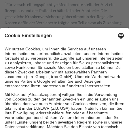
4
Für verschreibungspflichtige Medikamente stellt der Arzt ein
Rezept aus und der Patient erhält sie in der Apotheke. Die
gesetzliche Krankenversicherung übernimmt in der Regel die
Kosten dafür, der Versicherte trägt einen Teil davon als Zuzahlung
mit.
Grundsätzlich leisten Mitglieder Zuzahlungen in Höhe von zehn
Prozent des Abgabepreises,
mindestens
jedoch
fünf Euro
und
höchstens zehn Euro.
Es sind jedoch nie mehr als die tatsächlichen
Kosten der Leistung zu entrichten.
Diese Regeln gelten grundsätzlich auch für Online-Apotheken.
Bei Heilmitteln und häuslicher Krankenpflege beträgt die
Zuzahlung zehn Prozent der Kosten sowie zehn Euro je
Verordnung.
Um das Engagement der Versicherten für ihre eigene Gesundheit zu
stärken und die besondere Stellung der Familie zu unterstützen,
fallen
keine Zuzahlungen
an bei:
• Kindern und Jugendlichen bis zum vollendeten 18. Lebensjahr
mit Ausnahme der Fahrkosten
• Untersuchungen zur Vorsorge und Früherkennung, die von der
GKV getragen werden
• empfohlenen Schutzimpfungen