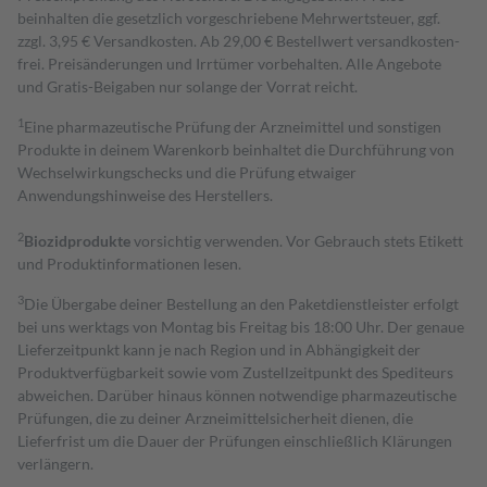
beinhalten die gesetzlich vorgeschriebene Mehrwertsteuer, ggf.
zzgl. 3,95 € Versandkosten. Ab 29,00 € Bestell­wert versand­kosten­
frei. Preisänderungen und Irrtümer vorbehalten. Alle Angebote
und Gratis-Beigaben nur solange der Vorrat reicht.
1
Eine pharmazeutische Prüfung der Arzneimittel und sonstigen
Produkte in deinem Warenkorb beinhaltet die Durchführung von
Wechselwirkungschecks und die Prüfung etwaiger
Anwendungshinweise des Herstellers.
2
Biozidprodukte
vorsichtig verwenden. Vor Gebrauch stets Etikett
und Produktinformationen lesen.
3
Die Übergabe deiner Bestellung an den Paketdienstleister erfolgt
bei uns werktags von Montag bis Freitag bis 18:00 Uhr. Der genaue
Lieferzeitpunkt kann je nach Region und in Abhängigkeit der
Produktverfügbarkeit sowie vom Zustellzeitpunkt des Spediteurs
abweichen. Darüber hinaus können notwendige pharmazeutische
Prüfungen, die zu deiner Arzneimittelsicherheit dienen, die
Lieferfrist um die Dauer der Prüfungen einschließlich Klärungen
verlängern.