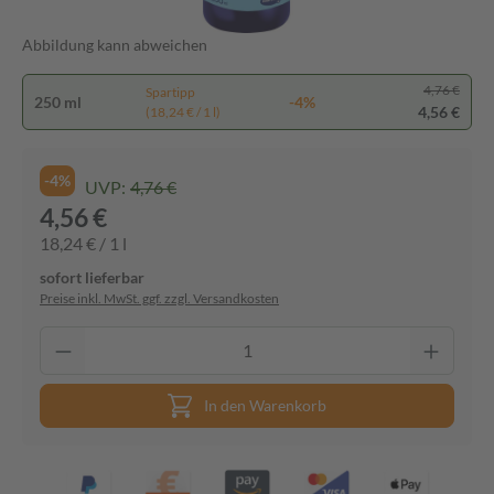
Abbildung kann abweichen
4,76 €
Spartipp
250 ml
-4%
4,56 €
(18,24 € / 1 l)
-4%
UVP:
4,76 €
4,56 €
18,24 € / 1 l
sofort lieferbar
Preise inkl. MwSt. ggf. zzgl. Versandkosten
In den Warenkorb