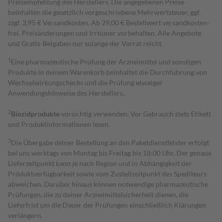
Preisempfehlung des Herstellers. Die angegebenen Preise
beinhalten die gesetzlich vorgeschriebene Mehrwertsteuer, ggf.
zzgl. 3,95 € Versandkosten. Ab 29,00 € Bestell­wert versand­kosten­
frei. Preisänderungen und Irrtümer vorbehalten. Alle Angebote
und Gratis-Beigaben nur solange der Vorrat reicht.
1
Eine pharmazeutische Prüfung der Arzneimittel und sonstigen
Produkte in deinem Warenkorb beinhaltet die Durchführung von
Wechselwirkungschecks und die Prüfung etwaiger
Anwendungshinweise des Herstellers.
2
Biozidprodukte
vorsichtig verwenden. Vor Gebrauch stets Etikett
und Produktinformationen lesen.
3
Die Übergabe deiner Bestellung an den Paketdienstleister erfolgt
bei uns werktags von Montag bis Freitag bis 18:00 Uhr. Der genaue
Lieferzeitpunkt kann je nach Region und in Abhängigkeit der
Produktverfügbarkeit sowie vom Zustellzeitpunkt des Spediteurs
abweichen. Darüber hinaus können notwendige pharmazeutische
Prüfungen, die zu deiner Arzneimittelsicherheit dienen, die
Lieferfrist um die Dauer der Prüfungen einschließlich Klärungen
verlängern.