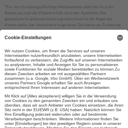
4
Für verschreibungspflichtige Medikamente stellt der Arzt ein
Rezept aus und der Patient erhält sie in der Apotheke. Die
gesetzliche Krankenversicherung übernimmt in der Regel die
Kosten dafür, der Versicherte trägt einen Teil davon als Zuzahlung
mit.
Grundsätzlich leisten Mitglieder Zuzahlungen in Höhe von zehn
Prozent des Abgabepreises,
mindestens
jedoch
fünf Euro
und
höchstens zehn Euro.
Es sind jedoch nie mehr als die tatsächlichen
Kosten der Leistung zu entrichten.
Diese Regeln gelten grundsätzlich auch für Online-Apotheken.
Bei Heilmitteln und häuslicher Krankenpflege beträgt die
Zuzahlung zehn Prozent der Kosten sowie zehn Euro je
Verordnung.
Um das Engagement der Versicherten für ihre eigene Gesundheit zu
stärken und die besondere Stellung der Familie zu unterstützen,
fallen
keine Zuzahlungen
an bei:
• Kindern und Jugendlichen bis zum vollendeten 18. Lebensjahr
mit Ausnahme der Fahrkosten
• Untersuchungen zur Vorsorge und Früherkennung, die von der
GKV getragen werden
• empfohlenen Schutzimpfungen