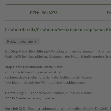
PZN: 19848276
Da
Produktdetails/Produktinformationen stop hemo Bl
Packungsbeilage
Die Stop Hémo Blutstillende Watte besteht aus Kalziumalginat, einem
Watte hilft bei Nasenbluten, Blutungen der Haut (Schnittwunden, S
Stop Hémo Blutstillende Watte bietet:
· Einfache Anwendung in jedem Alter
· Schmerzfreie Entfernung dank der Gelierung der Fasern
· Verklebt nicht mit der Wunde, keine Neublutungen
Herstellung
: LES Laboratoires Brothier, 41 rue de Neuilly,
92735 Nanterre Cedex, Frankreich
Vertrieb D:
Dr. Dagmar Lohmann pharma+medical GmbH, D-12681 B