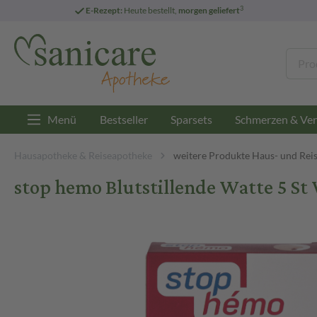
3
E-Rezept:
Heute bestellt,
morgen geliefert
Menü
Bestseller
Sparsets
Schmerzen & Ver
Hausapotheke & Reiseapotheke
weitere Produkte Haus- und Rei
stop hemo Blutstillende Watte 5 St