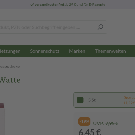
versandkostenfrei
ab 29 € und für E-Rezepte
letzungen
Sonnenschutz
Marken
Themenwelten
seapotheke
 Watte
Sparti
5 St
(1,29 € 
-19%
UVP:
7,95 €
6,45 €