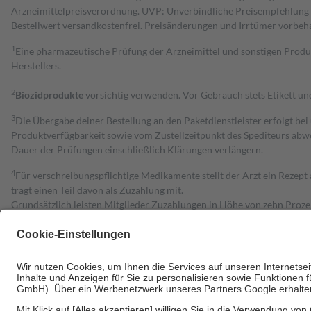
Arzneimittelpreisverordnung. UVP: Unverbindliche Preisempfehlung de
Bestell­wert versand­kosten­frei. Preisänderungen und Irrtümer vorbeh
1
Eine pharmazeutische Prüfung der Arzneimittel und sonstigen Pro
Herstellers.
2
Biozidprodukte
vorsichtig verwenden. Vor Gebrauch stets Etikett u
3
Die Übergabe deiner Bestellung an den Paketdienstleister erfolgt bei
Produktverfügbarkeit sowie vom Zustellzeitpunkt des Spediteurs abwe
Dauer der Prüfungen einschließlich Klärungen verlängern.
4
Für verschreibungspflichtige Medikamente stellt der Arzt ein Rezept 
trägt einen Teil davon als Zuzahlung mit.
Grundsätzlich leisten Mitglieder Zuzahlungen in Höhe von zehn Proz
zu entrichten.
Diese Regeln gelten grundsätzlich auch für Online-Apotheken.
Bei Heilmitteln und häuslicher Krankenpflege beträgt die Zuzahlung 
Um das Engagement der Versicherten für ihre eigene Gesundheit zu stä
• Kindern und Jugendlichen bis zum vollendeten 18. Lebensjahr mit
• Untersuchungen zur Vorsorge und Früherkennung, die von der GKV
• empfohlenen Schutzimpfungen