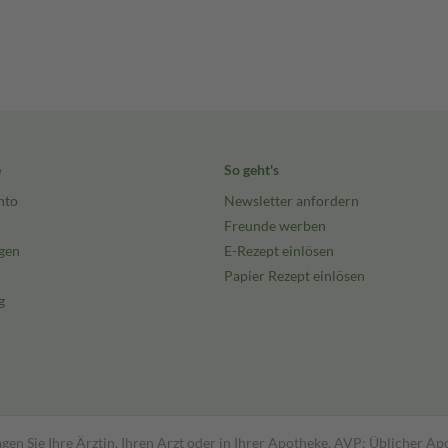
e
So geht's
nto
Newsletter anfordern
Freunde werben
gen
E-Rezept einlösen
Papier Rezept einlösen
g
gen Sie Ihre Ärztin, Ihren Arzt oder in Ihrer Apotheke. AVP: Üblicher A