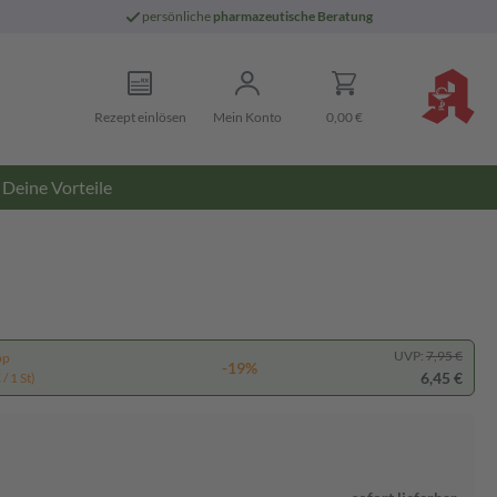
persönliche
pharmazeutische Beratung
Rezept einlösen
Mein Konto
0,00 €
Deine Vorteile
UVP:
7,95 €
pp
-19%
6,45 €
/ 1 St)