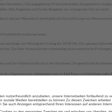
s Herstellers. Die angegebenen Preise beinhalten die gesetzlich vorgesc
alten. Alle Angebote und Gratis-Beigaben nur solange der Vorrat reicht.
dukte in deinem Warenkorb beinhaltet die Durchführung von Wechselwir
nd Produktinformationen lesen.
 uns werktags von Montag bis Freitag bis 18:00 Uhr. Der genaue Lieferze
ichen. Darüber hinaus können notwendige pharmazeutische Prüfungen, die
aus und der Patient erhält sie in der Apotheke. Die gesetzliche Krankenv
ent des Abgabepreises,
mindestens
jedoch
fünf Euro
und
höchstens zehn 
zehn Prozent der Kosten sowie zehn Euro je Verordnung.
rken und die besondere Stellung der Familie zu unterstützen, fallen
kein
 Ausnahme der Fahrkosten
 getragen werden