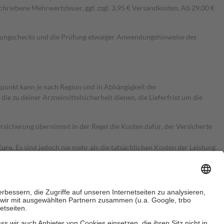
hriebene Mehrwertsteuer, ggf. zzgl. 3,95 € Versandkosten. Ab 29,00 €
kungschecks und die Prüfung etwaiger Anwendungshinweise des
itpunkt kann je nach Region und in Abhängigkeit der
 zu deiner Arzneimittelsicherheit dienen, die Lieferfrist um die
ersicherung übernimmt in der Regel die Kosten dafür, der Versicherte
Euro.
Es sind jedoch nie mehr als die tatsächlichen Kosten der Leistung
e Zuzahlungen
an bei: