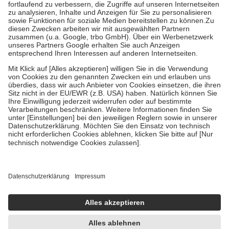
Diese Regeln gelten grundsätzlich auch für Online-Apotheken.
Bei Heilmitteln und häuslicher Krankenpflege beträgt die
Zuzahlung zehn Prozent der Kosten sowie zehn Euro je
Verordnung.
Um das Engagement der Versicherten für ihre eigene Gesundheit zu
stärken und die besondere Stellung der Familie zu unterstützen,
fallen
keine Zuzahlungen
an bei:
• Kindern und Jugendlichen bis zum vollendeten 18. Lebensjahr
mit Ausnahme der Fahrkosten
• Untersuchungen zur Vorsorge und Früherkennung, die von der
GKV getragen werden
• empfohlenen Schutzimpfungen
• Harn- und Blutteststreifen
Wir nutzen Trusted Shops als unabhängigen Dienstleister für die
Einholung von Bewertungen. Trusted Shops hat Maßnahmen
getroffen, um sicherzustellen, dass es sich um echte Bewertungen
handelt. Mehr Informationen findest du hier:
https://help.etrusted.com/hc/de/articles/4419944605341
Einige Bilder und Inhalte wurden unter Zuhilfenahme künstlicher
Intelligenz erstellt.