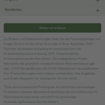
Rechtliches
Widerruf erklären
Zu Risiken und Nebenwirkungen lesen Sie die Packungsbeilage und
fragen Sie Ihre Ärztin, Ihren Arzt oder in Ihrer Apotheke. AVP:
Üblicher Apothekenverkaufspreis berechnet nach der
Arzneimittelpreisverordnung. UVP: Unverbindliche
Preisempfehlung des Herstellers. Die angegebenen Preise
beinhalten die gesetzlich vorgeschriebene Mehrwertsteuer, ggf.
zzgl. 3,95 € Versandkosten. Ab 29,00 € Bestell­wert versand­kosten­
frei. Preisänderungen und Irrtümer vorbehalten. Alle Angebote
und Gratis-Beigaben nur solange der Vorrat reicht.
1
Eine pharmazeutische Prüfung der Arzneimittel und sonstigen
Produkte in deinem Warenkorb beinhaltet die Durchführung von
Wechselwirkungschecks und die Prüfung etwaiger
Anwendungshinweise des Herstellers.