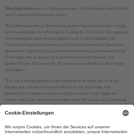
2
Biozidprodukte
vorsichtig verwenden. Vor Gebrauch stets Etikett
und Produktinformationen lesen.
3
Die Übergabe deiner Bestellung an den Paketdienstleister erfolgt
bei uns werktags von Montag bis Freitag bis 18:00 Uhr. Der genaue
Lieferzeitpunkt kann je nach Region und in Abhängigkeit der
Produktverfügbarkeit sowie vom Zustellzeitpunkt des Spediteurs
abweichen. Darüber hinaus können notwendige pharmazeutische
Prüfungen, die zu deiner Arzneimittelsicherheit dienen, die
Lieferfrist um die Dauer der Prüfungen einschließlich Klärungen
verlängern.
4
Für verschreibungspflichtige Medikamente stellt der Arzt ein
Rezept aus und der Patient erhält sie in der Apotheke. Die
gesetzliche Krankenversicherung übernimmt in der Regel die
Kosten dafür, der Versicherte trägt einen Teil davon als Zuzahlung
mit.
Grundsätzlich leisten Mitglieder Zuzahlungen in Höhe von zehn
Prozent des Abgabepreises,
mindestens
jedoch
fünf Euro
und
höchstens zehn Euro.
Es sind jedoch nie mehr als die tatsächlichen
Kosten der Leistung zu entrichten.