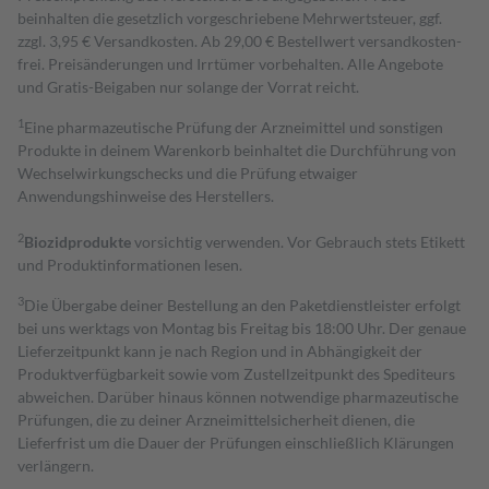
beinhalten die gesetzlich vorgeschriebene Mehrwertsteuer, ggf.
zzgl. 3,95 € Versandkosten. Ab 29,00 € Bestell­wert versand­kosten­
frei. Preisänderungen und Irrtümer vorbehalten. Alle Angebote
und Gratis-Beigaben nur solange der Vorrat reicht.
1
Eine pharmazeutische Prüfung der Arzneimittel und sonstigen
Produkte in deinem Warenkorb beinhaltet die Durchführung von
Wechselwirkungschecks und die Prüfung etwaiger
Anwendungshinweise des Herstellers.
2
Biozidprodukte
vorsichtig verwenden. Vor Gebrauch stets Etikett
und Produktinformationen lesen.
3
Die Übergabe deiner Bestellung an den Paketdienstleister erfolgt
bei uns werktags von Montag bis Freitag bis 18:00 Uhr. Der genaue
Lieferzeitpunkt kann je nach Region und in Abhängigkeit der
Produktverfügbarkeit sowie vom Zustellzeitpunkt des Spediteurs
abweichen. Darüber hinaus können notwendige pharmazeutische
Prüfungen, die zu deiner Arzneimittelsicherheit dienen, die
Lieferfrist um die Dauer der Prüfungen einschließlich Klärungen
verlängern.