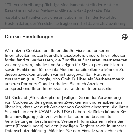
4
Für verschreibungspflichtige Medikamente stellt der Arzt ein
Rezept aus und der Patient erhält sie in der Apotheke. Die
gesetzliche Krankenversicherung übernimmt in der Regel die
Kosten dafür, der Versicherte trägt einen Teil davon als Zuzahlung
mit.
Grundsätzlich leisten Mitglieder Zuzahlungen in Höhe von zehn
Prozent des Abgabepreises,
mindestens
jedoch
fünf Euro
und
höchstens zehn Euro.
Es sind jedoch nie mehr als die tatsächlichen
Kosten der Leistung zu entrichten.
Diese Regeln gelten grundsätzlich auch für Online-Apotheken.
Bei Heilmitteln und häuslicher Krankenpflege beträgt die
Zuzahlung zehn Prozent der Kosten sowie zehn Euro je
Verordnung.
Um das Engagement der Versicherten für ihre eigene Gesundheit zu
stärken und die besondere Stellung der Familie zu unterstützen,
fallen
keine Zuzahlungen
an bei:
• Kindern und Jugendlichen bis zum vollendeten 18. Lebensjahr
mit Ausnahme der Fahrkosten
• Untersuchungen zur Vorsorge und Früherkennung, die von der
GKV getragen werden
• empfohlenen Schutzimpfungen