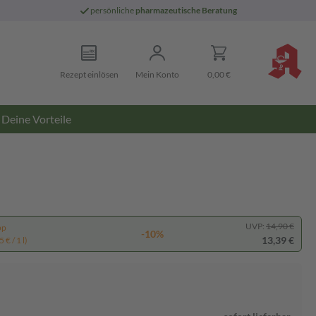
persönliche
pharmazeutische Beratung
Rezept einlösen
Mein Konto
0,00 €
Deine Vorteile
UVP:
14,90 €
pp
-10%
13,39 €
 € / 1 l)