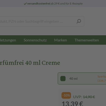
versandkostenfrei
ab 29 € und für E-Rezepte
letzungen
Sonnenschutz
Marken
Themenwelten
rfümfrei 40 ml Creme
Sparti
40 ml
(334,75
-10%
UVP:
14,90 €
13,39 €