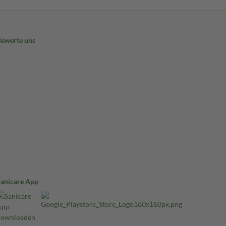
Bewerte uns
Sanicare App