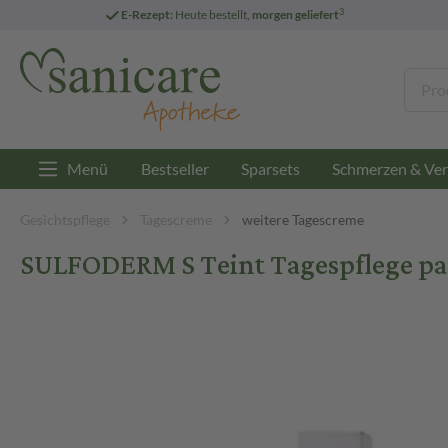
3
E-Rezept:
Heute bestellt,
morgen geliefert
Menü
Bestseller
Sparsets
Schmerzen & Ver
Gesichtspflege
Tagescreme
weitere Tagescreme
SULFODERM S Teint Tagespflege pa