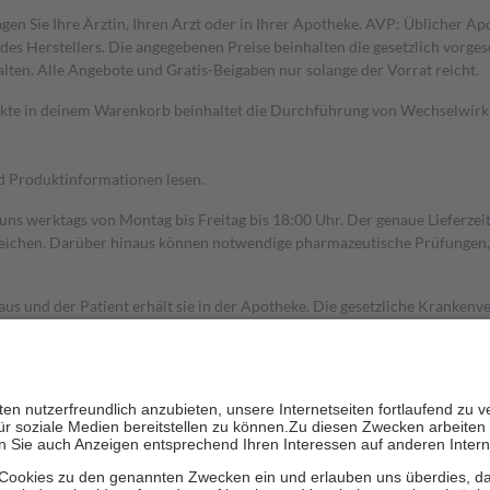
gen Sie Ihre Ärztin, Ihren Arzt oder in Ihrer Apotheke. AVP: Üblicher A
s Herstellers. Die angegebenen Preise beinhalten die gesetzlich vorgesc
alten. Alle Angebote und Gratis-Beigaben nur solange der Vorrat reicht.
dukte in deinem Warenkorb beinhaltet die Durchführung von Wechselwir
nd Produktinformationen lesen.
 uns werktags von Montag bis Freitag bis 18:00 Uhr. Der genaue Lieferze
ichen. Darüber hinaus können notwendige pharmazeutische Prüfungen, die
aus und der Patient erhält sie in der Apotheke. Die gesetzliche Krankenv
ent des Abgabepreises,
mindestens
jedoch
fünf Euro
und
höchstens zehn 
zehn Prozent der Kosten sowie zehn Euro je Verordnung.
rken und die besondere Stellung der Familie zu unterstützen, fallen
kein
 Ausnahme der Fahrkosten
 getragen werden