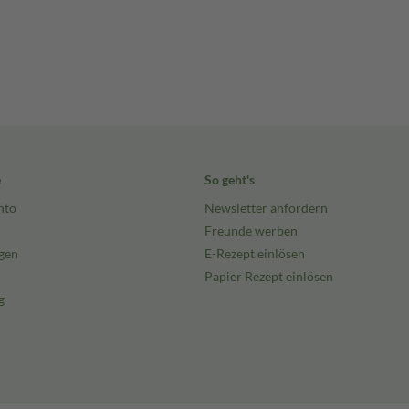
e
So geht's
nto
Newsletter anfordern
Freunde werben
gen
E-Rezept einlösen
Papier Rezept einlösen
g