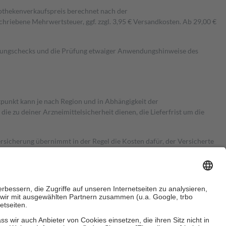
pothekenverkaufspreis berechnet nach der
hriebene Mehrwertsteuer, ggf. zzgl. 3,95 € Versandkosten. Ab 29,00 €
kungschecks und die Prüfung etwaiger Anwendungshinweise des
itpunkt kann je nach Region und in Abhängigkeit der
 zu deiner Arzneimittelsicherheit dienen, die Lieferfrist um die
ersicherung übernimmt in der Regel die Kosten dafür, der Versicherte
Euro.
Es sind jedoch nie mehr als die tatsächlichen Kosten der Leistung
e Zuzahlungen
an bei: