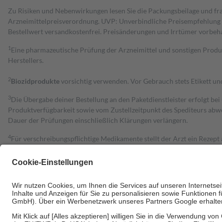
Zu Risiken und Nebenwirkungen lesen Sie die Packungsbeilage und fra
Arzneimittelpreisverordnung. UVP: Unverbindliche Preisempfehlung de
Bestell­wert versand­kosten­frei. Preisänderungen und Irrtümer vorbeh
1
Eine pharmazeutische Prüfung der Arzneimittel und sonstigen Pro
Herstellers.
2
Biozidprodukte
vorsichtig verwenden. Vor Gebrauch stets Etikett u
3
Die Übergabe deiner Bestellung an den Paketdienstleister erfolgt bei
Produktverfügbarkeit sowie vom Zustellzeitpunkt des Spediteurs abwe
Dauer der Prüfungen einschließlich Klärungen verlängern.
4
Für verschreibungspflichtige Medikamente stellt der Arzt ein Rezept 
trägt einen Teil davon als Zuzahlung mit.
Grundsätzlich leisten Mitglieder Zuzahlungen in Höhe von zehn Proz
zu entrichten.
Diese Regeln gelten grundsätzlich auch für Online-Apotheken.
Bei Heilmitteln und häuslicher Krankenpflege beträgt die Zuzahlung 
Um das Engagement der Versicherten für ihre eigene Gesundheit zu stä
• Kindern und Jugendlichen bis zum vollendeten 18. Lebensjahr mit
• Untersuchungen zur Vorsorge und Früherkennung, die von der GKV