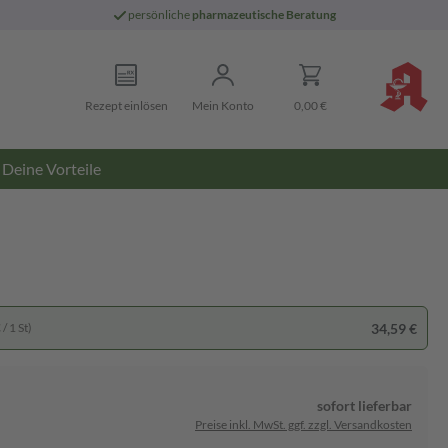
persönliche
pharmazeutische Beratung
Rezept einlösen
Mein Konto
0,00 €
Deine Vorteile
34,59 €
/ 1 St)
sofort lieferbar
Preise inkl. MwSt. ggf. zzgl. Versandkosten