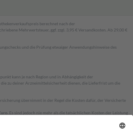
pothekenverkaufspreis berechnet nach der
hriebene Mehrwertsteuer, ggf. zzgl. 3,95 € Versandkosten. Ab 29,00 €
kungschecks und die Prüfung etwaiger Anwendungshinweise des
itpunkt kann je nach Region und in Abhängigkeit der
 zu deiner Arzneimittelsicherheit dienen, die Lieferfrist um die
ersicherung übernimmt in der Regel die Kosten dafür, der Versicherte
Euro.
Es sind jedoch nie mehr als die tatsächlichen Kosten der Leistung