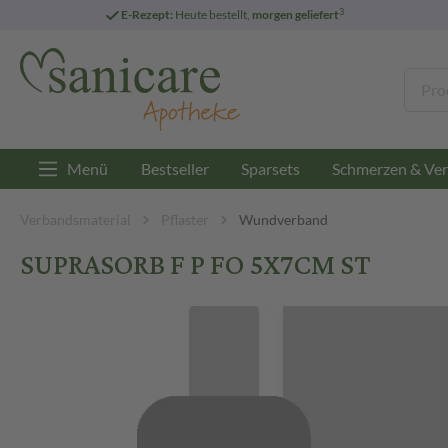
3
E-Rezept:
Heute bestellt,
morgen geliefert
Menü
Bestseller
Sparsets
Schmerzen & Ver
Verbandsmaterial
Pflaster
Wundverband
SUPRASORB F P FO 5X7CM ST