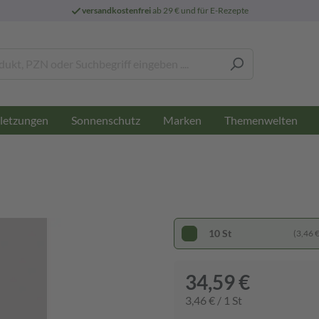
versandkostenfrei
ab 29 € und für E-Rezepte
letzungen
Sonnenschutz
Marken
Themenwelten
10 St
(3,46 € 
34,59 €
3,46 € / 1 St