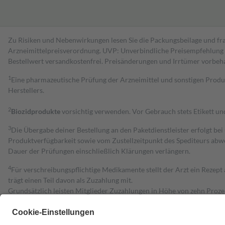
Zu Risiken und Nebenwirkungen lesen Sie die Packungsbeilage und fra
Arzneimittelpreisverordnung. UVP: Unverbindliche Preisempfehlung de
Bestell­wert versand­kosten­frei. Preisänderungen und Irrtümer vorbeh
1
Eine pharmazeutische Prüfung der Arzneimittel und sonstigen Pro
Herstellers.
2
Biozidprodukte
vorsichtig verwenden. Vor Gebrauch stets Etikett u
3
Die Übergabe deiner Bestellung an den Paketdienstleister erfolgt bei
Produktverfügbarkeit sowie vom Zustellzeitpunkt des Spediteurs abwe
Dauer der Prüfungen einschließlich Klärungen verlängern.
4
Für verschreibungspflichtige Medikamente stellt der Arzt ein Rezept 
trägt einen Teil davon als Zuzahlung mit.
Grundsätzlich leisten Mitglieder Zuzahlungen in Höhe von zehn Proz
zu entrichten.
Diese Regeln gelten grundsätzlich auch für Online-Apotheken.
Bei Heilmitteln und häuslicher Krankenpflege beträgt die Zuzahlung 