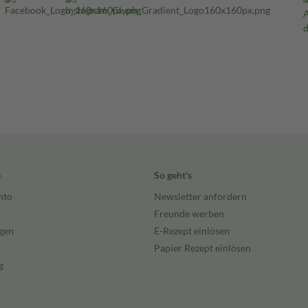
e
So geht's
nto
Newsletter anfordern
Freunde werben
gen
E-Rezept einlösen
Papier Rezept einlösen
g