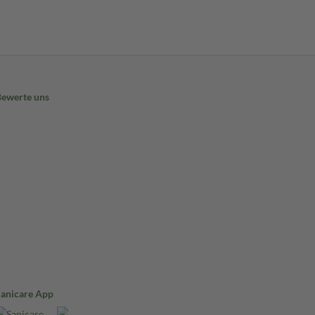
Bewerte uns
Sanicare App