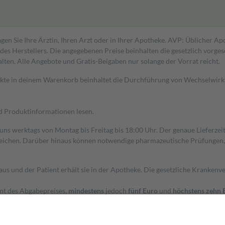
gen Sie Ihre Ärztin, Ihren Arzt oder in Ihrer Apotheke. AVP: Üblicher A
s Herstellers. Die angegebenen Preise beinhalten die gesetzlich vorgesc
alten. Alle Angebote und Gratis-Beigaben nur solange der Vorrat reicht.
dukte in deinem Warenkorb beinhaltet die Durchführung von Wechselwir
nd Produktinformationen lesen.
 uns werktags von Montag bis Freitag bis 18:00 Uhr. Der genaue Lieferze
ichen. Darüber hinaus können notwendige pharmazeutische Prüfungen, die
aus und der Patient erhält sie in der Apotheke. Die gesetzliche Krankenv
ent des Abgabepreises,
mindestens
jedoch
fünf Euro
und
höchstens zehn 
zehn Prozent der Kosten sowie zehn Euro je Verordnung.