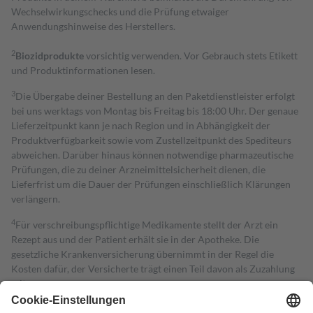
Wechselwirkungschecks und die Prüfung etwaiger
Anwendungshinweise des Herstellers.
2
Biozidprodukte
vorsichtig verwenden. Vor Gebrauch stets Etikett
und Produktinformationen lesen.
3
Die Übergabe deiner Bestellung an den Paketdienstleister erfolgt
bei uns werktags von Montag bis Freitag bis 18:00 Uhr. Der genaue
Lieferzeitpunkt kann je nach Region und in Abhängigkeit der
Produktverfügbarkeit sowie vom Zustellzeitpunkt des Spediteurs
abweichen. Darüber hinaus können notwendige pharmazeutische
Prüfungen, die zu deiner Arzneimittelsicherheit dienen, die
Lieferfrist um die Dauer der Prüfungen einschließlich Klärungen
verlängern.
4
Für verschreibungspflichtige Medikamente stellt der Arzt ein
Rezept aus und der Patient erhält sie in der Apotheke. Die
gesetzliche Krankenversicherung übernimmt in der Regel die
Kosten dafür, der Versicherte trägt einen Teil davon als Zuzahlung
mit.
Grundsätzlich leisten Mitglieder Zuzahlungen in Höhe von zehn
Prozent des Abgabepreises,
mindestens
jedoch
fünf Euro
und