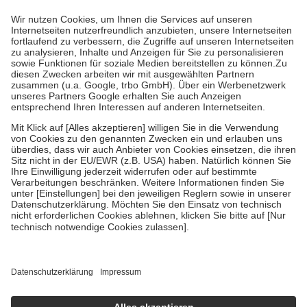
höchstens zehn Euro.
Es sind jedoch nie mehr als die tatsächlichen
Kosten der Leistung zu entrichten.
Diese Regeln gelten grundsätzlich auch für Online-Apotheken.
Bei Heilmitteln und häuslicher Krankenpflege beträgt die
Zuzahlung zehn Prozent der Kosten sowie zehn Euro je
Verordnung.
Um das Engagement der Versicherten für ihre eigene Gesundheit zu
stärken und die besondere Stellung der Familie zu unterstützen,
fallen
keine Zuzahlungen
an bei:
• Kindern und Jugendlichen bis zum vollendeten 18. Lebensjahr
mit Ausnahme der Fahrkosten
• Untersuchungen zur Vorsorge und Früherkennung, die von der
GKV getragen werden
• empfohlenen Schutzimpfungen
• Harn- und Blutteststreifen
Wir nutzen Trusted Shops als unabhängigen Dienstleister für die
Einholung von Bewertungen. Trusted Shops hat Maßnahmen
getroffen, um sicherzustellen, dass es sich um echte Bewertungen
handelt. Mehr Informationen findest du hier:
https://help.etrusted.com/hc/de/articles/4419944605341