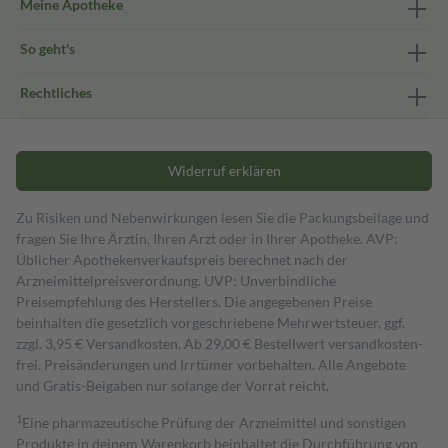
Meine Apotheke
So geht's
Rechtliches
Widerruf erklären
Zu Risiken und Nebenwirkungen lesen Sie die Packungsbeilage und
fragen Sie Ihre Ärztin, Ihren Arzt oder in Ihrer Apotheke. AVP:
Üblicher Apothekenverkaufspreis berechnet nach der
Arzneimittelpreisverordnung. UVP: Unverbindliche
Preisempfehlung des Herstellers. Die angegebenen Preise
beinhalten die gesetzlich vorgeschriebene Mehrwertsteuer, ggf.
zzgl. 3,95 € Versandkosten. Ab 29,00 € Bestell­wert versand­kosten­
frei. Preisänderungen und Irrtümer vorbehalten. Alle Angebote
und Gratis-Beigaben nur solange der Vorrat reicht.
1
Eine pharmazeutische Prüfung der Arzneimittel und sonstigen
Produkte in deinem Warenkorb beinhaltet die Durchführung von