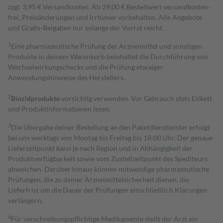
zzgl. 3,95 € Versandkosten. Ab 29,00 € Bestell­wert versand­kosten­
frei. Preisänderungen und Irrtümer vorbehalten. Alle Angebote
und Gratis-Beigaben nur solange der Vorrat reicht.
1
Eine pharmazeutische Prüfung der Arzneimittel und sonstigen
Produkte in deinem Warenkorb beinhaltet die Durchführung von
Wechselwirkungschecks und die Prüfung etwaiger
Anwendungshinweise des Herstellers.
2
Biozidprodukte
vorsichtig verwenden. Vor Gebrauch stets Etikett
und Produktinformationen lesen.
3
Die Übergabe deiner Bestellung an den Paketdienstleister erfolgt
bei uns werktags von Montag bis Freitag bis 18:00 Uhr. Der genaue
Lieferzeitpunkt kann je nach Region und in Abhängigkeit der
Produktverfügbarkeit sowie vom Zustellzeitpunkt des Spediteurs
abweichen. Darüber hinaus können notwendige pharmazeutische
Prüfungen, die zu deiner Arzneimittelsicherheit dienen, die
Lieferfrist um die Dauer der Prüfungen einschließlich Klärungen
verlängern.
4
Für verschreibungspflichtige Medikamente stellt der Arzt ein