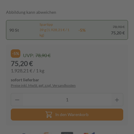
Abbildung kann abweichen
Spartipp
78,90 €
90 St
-5%
39 g (1.928,21 € / 1
75,20 €
kg)
-5%
UVP:
78,90 €
75,20 €
1.928,21 € / 1 kg
sofort lieferbar
Preise inkl. MwSt. ggf. zzgl. Versandkosten
In den Warenkorb