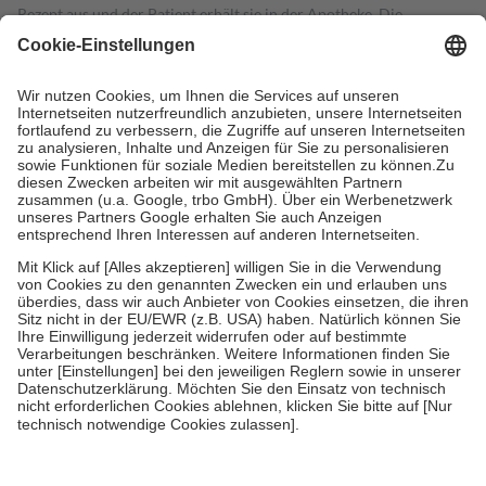
Rezept aus und der Patient erhält sie in der Apotheke. Die
gesetzliche Krankenversicherung übernimmt in der Regel die
Kosten dafür, der Versicherte trägt einen Teil davon als Zuzahlung
mit.
Grundsätzlich leisten Mitglieder Zuzahlungen in Höhe von zehn
Prozent des Abgabepreises,
mindestens
jedoch
fünf Euro
und
höchstens zehn Euro.
Es sind jedoch nie mehr als die tatsächlichen
Kosten der Leistung zu entrichten.
Diese Regeln gelten grundsätzlich auch für Online-Apotheken.
Bei Heilmitteln und häuslicher Krankenpflege beträgt die
Zuzahlung zehn Prozent der Kosten sowie zehn Euro je
Verordnung.
Um das Engagement der Versicherten für ihre eigene Gesundheit zu
stärken und die besondere Stellung der Familie zu unterstützen,
fallen
keine Zuzahlungen
an bei:
• Kindern und Jugendlichen bis zum vollendeten 18. Lebensjahr
mit Ausnahme der Fahrkosten
• Untersuchungen zur Vorsorge und Früherkennung, die von der
GKV getragen werden
• empfohlenen Schutzimpfungen
• Harn- und Blutteststreifen