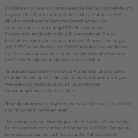
Zu Risiken und Nebenwirkungen lesen Sie die Packungsbeilage und
fragen Sie Ihre Ärztin, Ihren Arzt oder in Ihrer Apotheke. AVP:
Üblicher Apothekenverkaufspreis berechnet nach der
Arzneimittelpreisverordnung. UVP: Unverbindliche
Preisempfehlung des Herstellers. Die angegebenen Preise
beinhalten die gesetzlich vorgeschriebene Mehrwertsteuer, ggf.
zzgl. 3,95 € Versandkosten. Ab 29,00 € Bestell­wert versand­kosten­
frei. Preisänderungen und Irrtümer vorbehalten. Alle Angebote
und Gratis-Beigaben nur solange der Vorrat reicht.
1
Eine pharmazeutische Prüfung der Arzneimittel und sonstigen
Produkte in deinem Warenkorb beinhaltet die Durchführung von
Wechselwirkungschecks und die Prüfung etwaiger
Anwendungshinweise des Herstellers.
2
Biozidprodukte
vorsichtig verwenden. Vor Gebrauch stets Etikett
und Produktinformationen lesen.
3
Die Übergabe deiner Bestellung an den Paketdienstleister erfolgt
bei uns werktags von Montag bis Freitag bis 18:00 Uhr. Der genaue
Lieferzeitpunkt kann je nach Region und in Abhängigkeit der