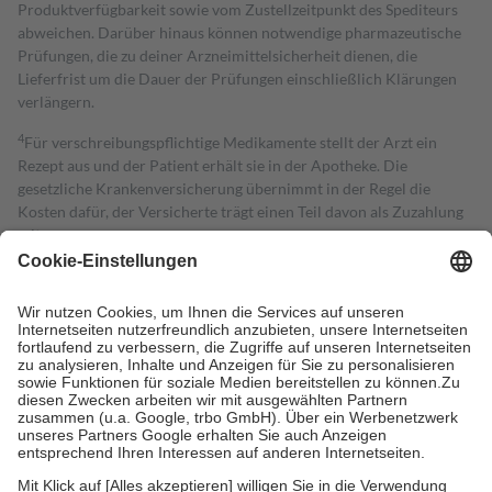
Produktverfügbarkeit sowie vom Zustellzeitpunkt des Spediteurs
abweichen. Darüber hinaus können notwendige pharmazeutische
Prüfungen, die zu deiner Arzneimittelsicherheit dienen, die
Lieferfrist um die Dauer der Prüfungen einschließlich Klärungen
verlängern.
4
Für verschreibungspflichtige Medikamente stellt der Arzt ein
Rezept aus und der Patient erhält sie in der Apotheke. Die
gesetzliche Krankenversicherung übernimmt in der Regel die
Kosten dafür, der Versicherte trägt einen Teil davon als Zuzahlung
mit.
Grundsätzlich leisten Mitglieder Zuzahlungen in Höhe von zehn
Prozent des Abgabepreises,
mindestens
jedoch
fünf Euro
und
höchstens zehn Euro.
Es sind jedoch nie mehr als die tatsächlichen
Kosten der Leistung zu entrichten.
Diese Regeln gelten grundsätzlich auch für Online-Apotheken.
Bei Heilmitteln und häuslicher Krankenpflege beträgt die
Zuzahlung zehn Prozent der Kosten sowie zehn Euro je
Verordnung.
Um das Engagement der Versicherten für ihre eigene Gesundheit zu
stärken und die besondere Stellung der Familie zu unterstützen,
fallen
keine Zuzahlungen
an bei: