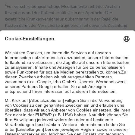
4
Für verschreibungspflichtige Medikamente stellt der Arzt ein
Rezept aus und der Patient erhält sie in der Apotheke. Die
gesetzliche Krankenversicherung übernimmt in der Regel die
Kosten dafür, der Versicherte trägt einen Teil davon als Zuzahlung
mit.
Grundsätzlich leisten Mitglieder Zuzahlungen in Höhe von zehn
Prozent des Abgabepreises,
mindestens
jedoch
fünf Euro
und
höchstens zehn Euro.
Es sind jedoch nie mehr als die tatsächlichen
Kosten der Leistung zu entrichten.
Diese Regeln gelten grundsätzlich auch für Online-Apotheken.
Bei Heilmitteln und häuslicher Krankenpflege beträgt die
Zuzahlung zehn Prozent der Kosten sowie zehn Euro je
Verordnung.
Um das Engagement der Versicherten für ihre eigene Gesundheit zu
stärken und die besondere Stellung der Familie zu unterstützen,
fallen
keine Zuzahlungen
an bei:
• Kindern und Jugendlichen bis zum vollendeten 18. Lebensjahr
mit Ausnahme der Fahrkosten
• Untersuchungen zur Vorsorge und Früherkennung, die von der
GKV getragen werden
• empfohlenen Schutzimpfungen