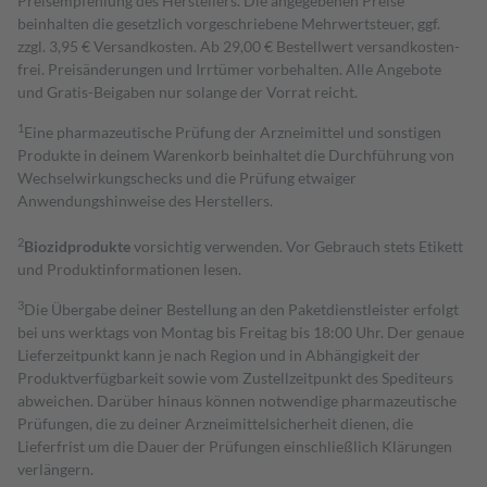
Preisempfehlung des Herstellers. Die angegebenen Preise
beinhalten die gesetzlich vorgeschriebene Mehrwertsteuer, ggf.
zzgl. 3,95 € Versandkosten. Ab 29,00 € Bestell­wert versand­kosten­
frei. Preisänderungen und Irrtümer vorbehalten. Alle Angebote
und Gratis-Beigaben nur solange der Vorrat reicht.
1
Eine pharmazeutische Prüfung der Arzneimittel und sonstigen
Produkte in deinem Warenkorb beinhaltet die Durchführung von
Wechselwirkungschecks und die Prüfung etwaiger
Anwendungshinweise des Herstellers.
2
Biozidprodukte
vorsichtig verwenden. Vor Gebrauch stets Etikett
und Produktinformationen lesen.
3
Die Übergabe deiner Bestellung an den Paketdienstleister erfolgt
bei uns werktags von Montag bis Freitag bis 18:00 Uhr. Der genaue
Lieferzeitpunkt kann je nach Region und in Abhängigkeit der
Produktverfügbarkeit sowie vom Zustellzeitpunkt des Spediteurs
abweichen. Darüber hinaus können notwendige pharmazeutische
Prüfungen, die zu deiner Arzneimittelsicherheit dienen, die
Lieferfrist um die Dauer der Prüfungen einschließlich Klärungen
verlängern.