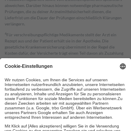
abweichen. Darüber hinaus können notwendige pharmazeutische
Prüfungen, die zu deiner Arzneimittelsicherheit dienen, die
Lieferfrist um die Dauer der Prüfungen einschließlich Klärungen
verlängern.
4
Für verschreibungspflichtige Medikamente stellt der Arzt ein
Rezept aus und der Patient erhält sie in der Apotheke. Die
gesetzliche Krankenversicherung übernimmt in der Regel die
Kosten dafür, der Versicherte trägt einen Teil davon als Zuzahlung
mit.
Grundsätzlich leisten Mitglieder Zuzahlungen in Höhe von zehn
Prozent des Abgabepreises,
mindestens
jedoch
fünf Euro
und
höchstens zehn Euro.
Es sind jedoch nie mehr als die tatsächlichen
Kosten der Leistung zu entrichten.
Diese Regeln gelten grundsätzlich auch für Online-Apotheken.
Bei Heilmitteln und häuslicher Krankenpflege beträgt die
Zuzahlung zehn Prozent der Kosten sowie zehn Euro je
Verordnung.
Um das Engagement der Versicherten für ihre eigene Gesundheit zu
stärken und die besondere Stellung der Familie zu unterstützen,
fallen
keine Zuzahlungen
an bei: