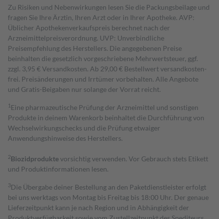
Zu Risiken und Nebenwirkungen lesen Sie die Packungsbeilage und
fragen Sie Ihre Ärztin, Ihren Arzt oder in Ihrer Apotheke. AVP:
Üblicher Apothekenverkaufspreis berechnet nach der
Arzneimittelpreisverordnung. UVP: Unverbindliche
Preisempfehlung des Herstellers. Die angegebenen Preise
beinhalten die gesetzlich vorgeschriebene Mehrwertsteuer, ggf.
zzgl. 3,95 € Versandkosten. Ab 29,00 € Bestell­wert versand­kosten­
frei. Preisänderungen und Irrtümer vorbehalten. Alle Angebote
und Gratis-Beigaben nur solange der Vorrat reicht.
1
Eine pharmazeutische Prüfung der Arzneimittel und sonstigen
Produkte in deinem Warenkorb beinhaltet die Durchführung von
Wechselwirkungschecks und die Prüfung etwaiger
Anwendungshinweise des Herstellers.
2
Biozidprodukte
vorsichtig verwenden. Vor Gebrauch stets Etikett
und Produktinformationen lesen.
3
Die Übergabe deiner Bestellung an den Paketdienstleister erfolgt
bei uns werktags von Montag bis Freitag bis 18:00 Uhr. Der genaue
Lieferzeitpunkt kann je nach Region und in Abhängigkeit der
Produktverfügbarkeit sowie vom Zustellzeitpunkt des Spediteurs