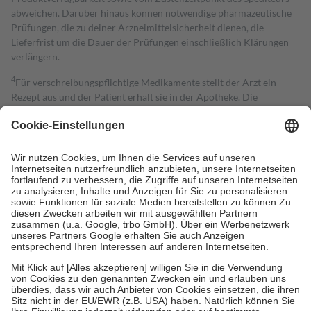
abweichen. Darüber hinaus können notwendige pharmazeutische
Prüfungen, die zu deiner Arzneimittelsicherheit dienen, die
Lieferfrist um die Dauer der Prüfungen einschließlich Klärungen
verlängern.
4
Für verschreibungspflichtige Medikamente stellt der Arzt ein
Rezept aus und der Patient erhält sie in der Apotheke. Die
gesetzliche Krankenversicherung übernimmt in der Regel die
Kosten dafür, der Versicherte trägt einen Teil davon als Zuzahlung
mit.
Grundsätzlich leisten Mitglieder Zuzahlungen in Höhe von zehn
Prozent des Abgabepreises,
mindestens
jedoch
fünf Euro
und
höchstens zehn Euro.
Es sind jedoch nie mehr als die tatsächlichen
Kosten der Leistung zu entrichten.
Diese Regeln gelten grundsätzlich auch für Online-Apotheken.
Bei Heilmitteln und häuslicher Krankenpflege beträgt die
Zuzahlung zehn Prozent der Kosten sowie zehn Euro je
Verordnung.
Um das Engagement der Versicherten für ihre eigene Gesundheit zu
stärken und die besondere Stellung der Familie zu unterstützen,
fallen
keine Zuzahlungen
an bei: