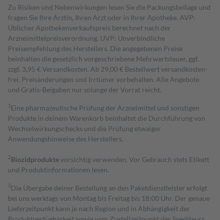
Zu Risiken und Nebenwirkungen lesen Sie die Packungsbeilage und
fragen Sie Ihre Ärztin, Ihren Arzt oder in Ihrer Apotheke. AVP:
Üblicher Apothekenverkaufspreis berechnet nach der
Arzneimittelpreisverordnung. UVP: Unverbindliche
Preisempfehlung des Herstellers. Die angegebenen Preise
beinhalten die gesetzlich vorgeschriebene Mehrwertsteuer, ggf.
zzgl. 3,95 € Versandkosten. Ab 29,00 € Bestell­wert versand­kosten­
frei. Preisänderungen und Irrtümer vorbehalten. Alle Angebote
und Gratis-Beigaben nur solange der Vorrat reicht.
1
Eine pharmazeutische Prüfung der Arzneimittel und sonstigen
Produkte in deinem Warenkorb beinhaltet die Durchführung von
Wechselwirkungschecks und die Prüfung etwaiger
Anwendungshinweise des Herstellers.
2
Biozidprodukte
vorsichtig verwenden. Vor Gebrauch stets Etikett
und Produktinformationen lesen.
3
Die Übergabe deiner Bestellung an den Paketdienstleister erfolgt
bei uns werktags von Montag bis Freitag bis 18:00 Uhr. Der genaue
Lieferzeitpunkt kann je nach Region und in Abhängigkeit der
Produktverfügbarkeit sowie vom Zustellzeitpunkt des Spediteurs