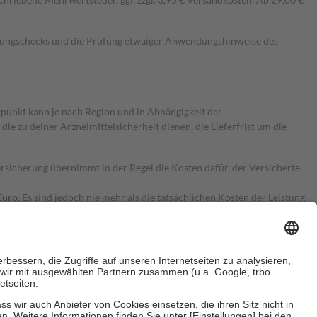
kungschecks und die Prüfung etwaiger Anwendungshinweise des
itpunkt kann je nach Region und in Abhängigkeit der
 zu deiner Arzneimittelsicherheit dienen, die Lieferfrist um die
ersicherung übernimmt in der Regel die Kosten dafür, der Versicherte
Euro.
Es sind jedoch nie mehr als die tatsächlichen Kosten der Leistung
e Zuzahlungen
an bei: