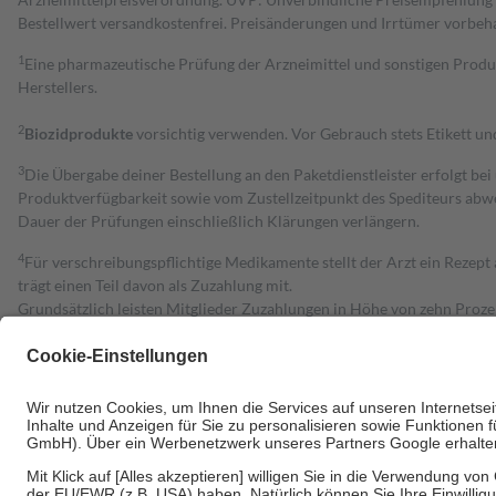
Bestell­wert versand­kosten­frei. Preisänderungen und Irrtümer vorbeh
1
Eine pharmazeutische Prüfung der Arzneimittel und sonstigen Pro
Herstellers.
2
Biozidprodukte
vorsichtig verwenden. Vor Gebrauch stets Etikett u
3
Die Übergabe deiner Bestellung an den Paketdienstleister erfolgt bei
Produktverfügbarkeit sowie vom Zustellzeitpunkt des Spediteurs abwe
Dauer der Prüfungen einschließlich Klärungen verlängern.
4
Für verschreibungspflichtige Medikamente stellt der Arzt ein Rezept 
trägt einen Teil davon als Zuzahlung mit.
Grundsätzlich leisten Mitglieder Zuzahlungen in Höhe von zehn Proz
zu entrichten.
Diese Regeln gelten grundsätzlich auch für Online-Apotheken.
Bei Heilmitteln und häuslicher Krankenpflege beträgt die Zuzahlung 
Um das Engagement der Versicherten für ihre eigene Gesundheit zu stä
• Kindern und Jugendlichen bis zum vollendeten 18. Lebensjahr mit
• Untersuchungen zur Vorsorge und Früherkennung, die von der GKV
• empfohlenen Schutzimpfungen
• Harn- und Blutteststreifen