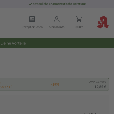
persönliche
pharmazeutische Beratung
Rezept einlösen
Mein Konto
0,00 €
Deine Vorteile
UVP:
15,90 €
pp
-19%
12,85 €
00 € / 1 l)