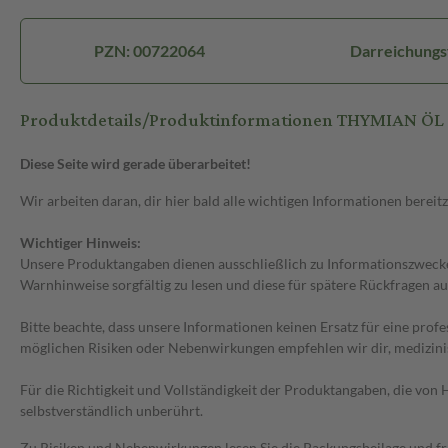
PZN: 00722064
Darreichungs
Produktdetails/Produktinformationen THYMIAN ÖL L
Diese Seite wird gerade überarbeitet!
Wir arbeiten daran, dir hier bald alle wichtigen Informationen bereitz
Wichtiger Hinweis:
Unsere Produktangaben dienen ausschließlich zu Informationszwecken
Warnhinweise sorgfältig zu lesen und diese für spätere Rückfragen au
Bitte beachte, dass unsere Informationen keinen Ersatz für eine prof
möglichen Risiken oder Nebenwirkungen empfehlen wir dir, medizini
Für die Richtigkeit und Vollständigkeit der Produktangaben, die vo
selbstverständlich unberührt.
Zu Risiken und Nebenwirkungen lesen Sie die Packungsbeilage und frag