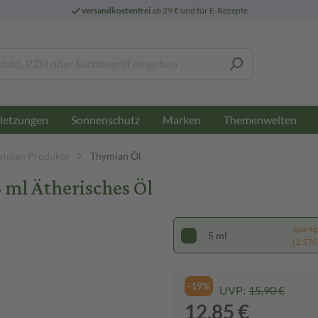
versandkostenfrei
ab 29 € und für E-Rezepte
letzungen
Sonnenschutz
Marken
Themenwelten
ymian Produkte
Thymian Öl
 ml Ätherisches Öl
Sparti
5 ml
(2.570,
-19%
UVP:
15,90 €
12,85 €