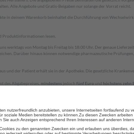
alten. Alle Angebote und Gratis-Beigaben nur solange der Vorrat reicht.
dukte in deinem Warenkorb beinhaltet die Durchführung von Wechselwir
nd Produktinformationen lesen.
 uns werktags von Montag bis Freitag bis 18:00 Uhr. Der genaue Lieferze
ichen. Darüber hinaus können notwendige pharmazeutische Prüfungen, die
aus und der Patient erhält sie in der Apotheke. Die gesetzliche Krankenv
ent des Abgabepreises,
mindestens
jedoch
fünf Euro
und
höchstens zehn 
zehn Prozent der Kosten sowie zehn Euro je Verordnung.
rken und die besondere Stellung der Familie zu unterstützen, fallen
kein
 Ausnahme der Fahrkosten
 getragen werden