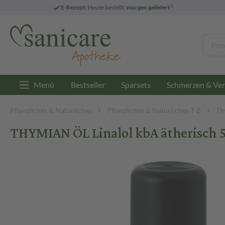
3
E-Rezept:
Heute bestellt,
morgen geliefert
Menü
Bestseller
Sparsets
Schmerzen & Ver
Pflanzliches & Natürliches
Pflanzliches & Natürliches T-Z
Th
THYMIAN ÖL Linalol kbA ätherisch 5