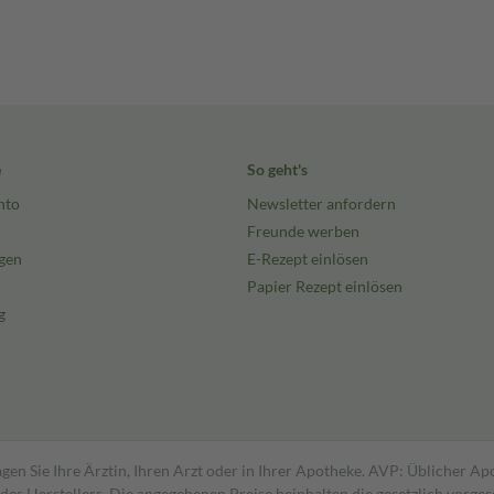
e
So geht's
nto
Newsletter anfordern
Freunde werben
gen
E-Rezept einlösen
Papier Rezept einlösen
g
gen Sie Ihre Ärztin, Ihren Arzt oder in Ihrer Apotheke. AVP: Üblicher A
s Herstellers. Die angegebenen Preise beinhalten die gesetzlich vorgesc