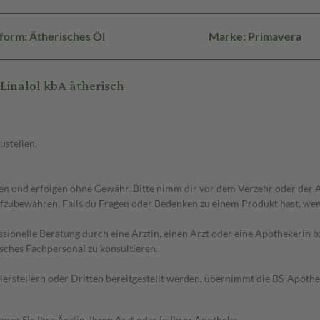
form: Ätherisches Öl
Marke: Primavera
inalol kbA ätherisch
ustellen.
 und erfolgen ohne Gewähr. Bitte nimm dir vor dem Verzehr oder der An
fzubewahren. Falls du Fragen oder Bedenken zu einem Produkt hast, wende
essionelle Beratung durch eine Ärztin, einen Arzt oder eine Apothekerin
sches Fachpersonal zu konsultieren.
n Herstellern oder Dritten bereitgestellt werden, übernimmt die BS-Apot
en Sie Ihre Ärztin, Ihren Arzt oder in Ihrer Apotheke.