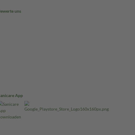
Bewerte uns
Sanicare App