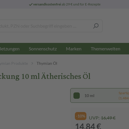
versandkostenfrei
ab 29 € und für E-Rezepte
letzungen
Sonnenschutz
Marken
Themenwelten
ymian Produkte
Thymian Öl
ung 10 ml Ätherisches Öl
Sparti
10 ml
(1.484,
-10%
UVP:
16,49 €
14,84 €