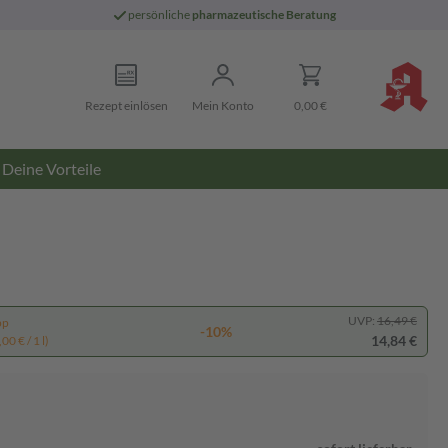
persönliche
pharmazeutische Beratung
Rezept einlösen
Mein Konto
0,00 €
Deine Vorteile
UVP:
16,49 €
pp
-10%
14,84 €
00 € / 1 l)