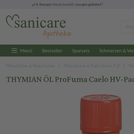
3
E-Rezept:
Heute bestellt,
morgen geliefert
Menü
Bestseller
Sparsets
Schmerzen & Ver
Pflanzliches & Natürliches
Pflanzliches & Natürliches T-Z
Th
THYMIAN ÖL ProFuma Caelo HV-Pack