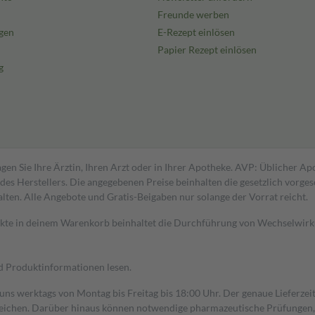
Freunde werben
gen
E-Rezept einlösen
Papier Rezept einlösen
g
gen Sie Ihre Ärztin, Ihren Arzt oder in Ihrer Apotheke. AVP: Üblicher A
s Herstellers. Die angegebenen Preise beinhalten die gesetzlich vorgesc
alten. Alle Angebote und Gratis-Beigaben nur solange der Vorrat reicht.
dukte in deinem Warenkorb beinhaltet die Durchführung von Wechselwir
nd Produktinformationen lesen.
 uns werktags von Montag bis Freitag bis 18:00 Uhr. Der genaue Lieferze
ichen. Darüber hinaus können notwendige pharmazeutische Prüfungen, die