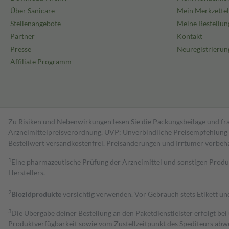
Über Sanicare
Mein Merkzettel
Stellenangebote
Meine Bestellun
Partner
Kontakt
Presse
Neuregistrierun
Affiliate Programm
Zu Risiken und Nebenwirkungen lesen Sie die Packungsbeilage und fra
Arzneimittelpreisverordnung. UVP: Unverbindliche Preisempfehlung de
Bestell­wert versand­kosten­frei. Preisänderungen und Irrtümer vorbeh
1
Eine pharmazeutische Prüfung der Arzneimittel und sonstigen Pro
Herstellers.
2
Biozidprodukte
vorsichtig verwenden. Vor Gebrauch stets Etikett u
3
Die Übergabe deiner Bestellung an den Paketdienstleister erfolgt bei
Produktverfügbarkeit sowie vom Zustellzeitpunkt des Spediteurs abwe