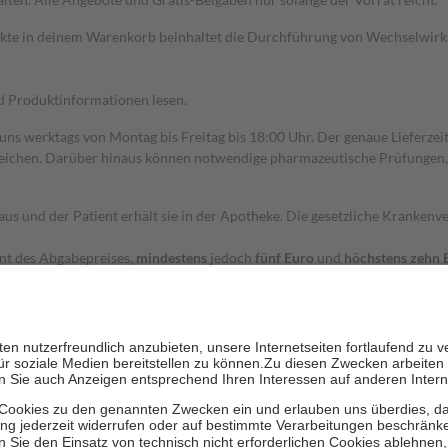
dukte in deinem Warenkorb beinhaltet die Durchführung von Wechselwir
nd Produktinformationen lesen.
 uns werktags von Montag bis Freitag bis 18:00 Uhr. Der genaue Lieferze
ichen. Darüber hinaus können notwendige pharmazeutische Prüfungen, die
aus und der Patient erhält sie in der Apotheke. Die gesetzliche Krankenv
ent des Abgabepreises,
mindestens
jedoch
fünf Euro
und
höchstens zehn 
zehn Prozent der Kosten sowie zehn Euro je Verordnung.
rken und die besondere Stellung der Familie zu unterstützen, fallen
kein
 Ausnahme der Fahrkosten
 getragen werden