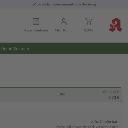
persönliche
pharmazeutische Beratung
Rezept einlösen
Mein Konto
0,00 €
Deine Vorteile
UVP:
3,99 €
-7%
3,70 €
sofort lieferbar
Preise inkl. MwSt. ggf. zzgl. Versandkosten