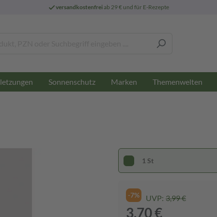
versandkostenfrei
ab 29 € und für E-Rezepte
letzungen
Sonnenschutz
Marken
Themenwelten
1 St
-7%
UVP:
3,99 €
3,70 €