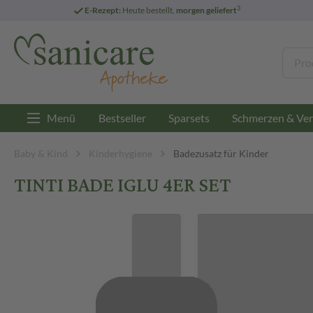
3
E-Rezept:
Heute bestellt,
morgen geliefert
Menü
Bestseller
Sparsets
Schmerzen & Ver
Baby & Kind
Kinderhygiene
Badezusatz für Kinder
TINTI BADE IGLU 4ER SET