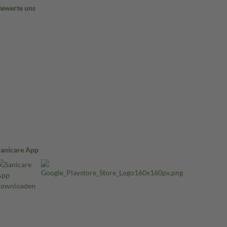
Bewerte uns
Sanicare App