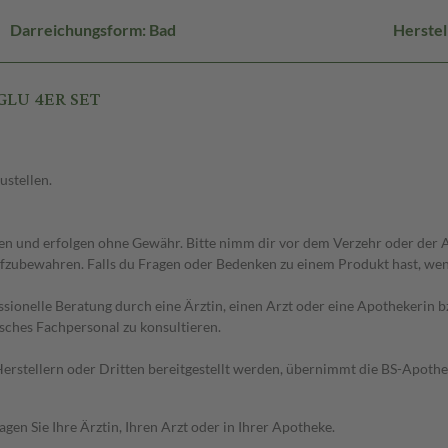
Darreichungsform: Bad
Herste
IGLU 4ER SET
ustellen.
 und erfolgen ohne Gewähr. Bitte nimm dir vor dem Verzehr oder der An
fzubewahren. Falls du Fragen oder Bedenken zu einem Produkt hast, wende
essionelle Beratung durch eine Ärztin, einen Arzt oder eine Apothekerin
sches Fachpersonal zu konsultieren.
n Herstellern oder Dritten bereitgestellt werden, übernimmt die BS-Apot
en Sie Ihre Ärztin, Ihren Arzt oder in Ihrer Apotheke.