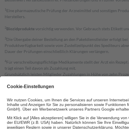
1
Eine pharmazeutische Prüfung der Arzneimittel und sonstigen Pro
Herstellers.
2
Biozidprodukte
vorsichtig verwenden. Vor Gebrauch stets Etikett u
3
Die Übergabe deiner Bestellung an den Paketdienstleister erfolgt bei
Produktverfügbarkeit sowie vom Zustellzeitpunkt des Spediteurs abwe
Dauer der Prüfungen einschließlich Klärungen verlängern.
4
Für verschreibungspflichtige Medikamente stellt der Arzt ein Rezept 
trägt einen Teil davon als Zuzahlung mit.
Grundsätzlich leisten Mitglieder Zuzahlungen in Höhe von zehn Proz
zu entrichten.
Diese Regeln gelten grundsätzlich auch für Online-Apotheken.
Bei Heilmitteln und häuslicher Krankenpflege beträgt die Zuzahlung 
Um das Engagement der Versicherten für ihre eigene Gesundheit zu stä
• Kindern und Jugendlichen bis zum vollendeten 18. Lebensjahr mit
• Untersuchungen zur Vorsorge und Früherkennung, die von der GKV
• empfohlenen Schutzimpfungen
• Harn- und Blutteststreifen