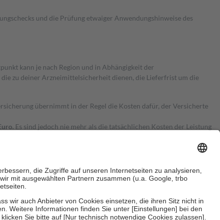
kungschecks und die Prüfung etwaiger Anwendungshinweise des
itpunkt kann je nach Region und in Abhängigkeit der
 zu deiner Arzneimittelsicherheit dienen, die Lieferfrist um die
ersicherung übernimmt in der Regel die Kosten dafür, der Versicherte
Euro.
Es sind jedoch nie mehr als die tatsächlichen Kosten der Leistung
e Zuzahlungen
an bei: