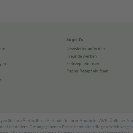
e
So geht's
nto
Newsletter anfordern
Freunde werben
gen
E-Rezept einlösen
Papier Rezept einlösen
g
gen Sie Ihre Ärztin, Ihren Arzt oder in Ihrer Apotheke. AVP: Üblicher A
s Herstellers. Die angegebenen Preise beinhalten die gesetzlich vorgesc
alten. Alle Angebote und Gratis-Beigaben nur solange der Vorrat reicht.