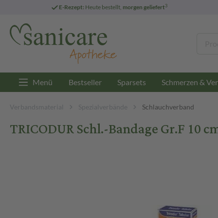
3
E-Rezept:
Heute bestellt,
morgen geliefert
Menü
Bestseller
Sparsets
Schmerzen & Ver
Verbandsmaterial
Spezialverbände
Schlauchverband
TRICODUR Schl.-Bandage Gr.F 10 cm