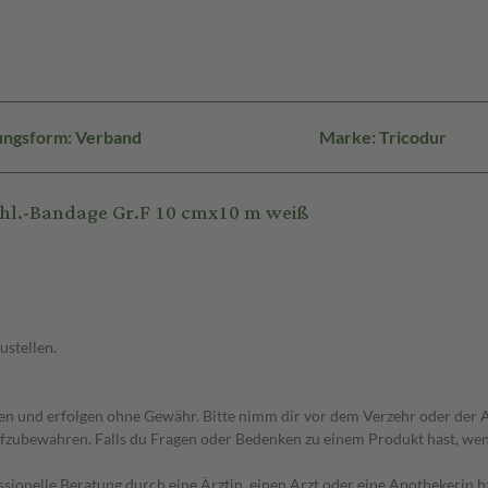
ungsform: Verband
Marke: Tricodur
hl.-Bandage Gr.F 10 cmx10 m weiß
ustellen.
 und erfolgen ohne Gewähr. Bitte nimm dir vor dem Verzehr oder der An
fzubewahren. Falls du Fragen oder Bedenken zu einem Produkt hast, wende
essionelle Beratung durch eine Ärztin, einen Arzt oder eine Apothekerin