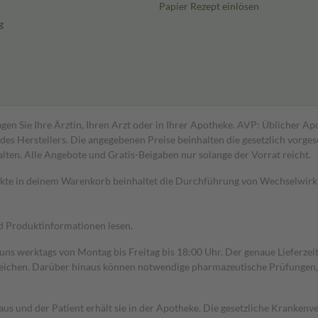
Papier Rezept einlösen
g
gen Sie Ihre Ärztin, Ihren Arzt oder in Ihrer Apotheke. AVP: Üblicher A
s Herstellers. Die angegebenen Preise beinhalten die gesetzlich vorgesc
alten. Alle Angebote und Gratis-Beigaben nur solange der Vorrat reicht.
dukte in deinem Warenkorb beinhaltet die Durchführung von Wechselwir
nd Produktinformationen lesen.
 uns werktags von Montag bis Freitag bis 18:00 Uhr. Der genaue Lieferze
ichen. Darüber hinaus können notwendige pharmazeutische Prüfungen, die
aus und der Patient erhält sie in der Apotheke. Die gesetzliche Krankenv