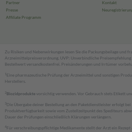
Partner
Kontakt
Presse
Neuregistrierun
Affiliate Programm
Zu Risiken und Nebenwirkungen lesen Sie die Packungsbeilage und fra
Arzneimittelpreisverordnung. UVP: Unverbindliche Preisempfehlung de
Bestell­wert versand­kosten­frei. Preisänderungen und Irrtümer vorbeh
1
Eine pharmazeutische Prüfung der Arzneimittel und sonstigen Pro
Herstellers.
2
Biozidprodukte
vorsichtig verwenden. Vor Gebrauch stets Etikett u
3
Die Übergabe deiner Bestellung an den Paketdienstleister erfolgt bei
Produktverfügbarkeit sowie vom Zustellzeitpunkt des Spediteurs abwe
Dauer der Prüfungen einschließlich Klärungen verlängern.
4
Für verschreibungspflichtige Medikamente stellt der Arzt ein Rezept 