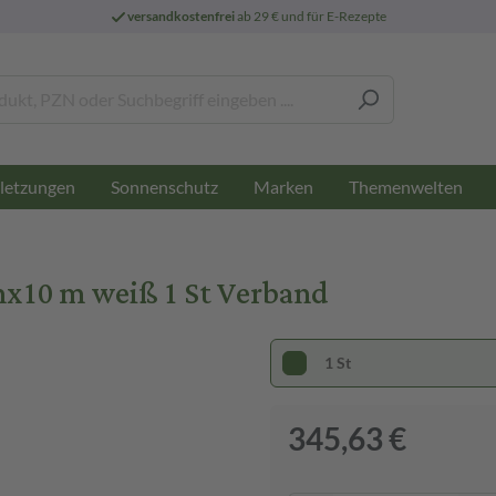
versandkostenfrei
ab 29 € und für E-Rezepte
letzungen
Sonnenschutz
Marken
Themenwelten
x10 m weiß 1 St Verband
1 St
345,63 €