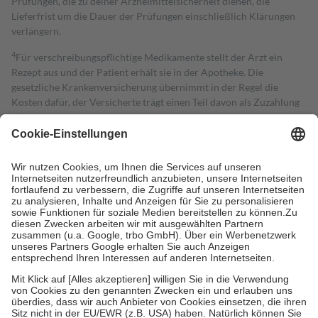
Prüfungen, die zu deiner Arzneimittelsicherheit dienen, die
Lieferfrist um die Dauer der Prüfungen einschließlich Klärungen
verlängern.
4
Für verschreibungspflichtige Medikamente stellt der Arzt ein
Rezept aus und der Patient erhält sie in der Apotheke. Die
gesetzliche Krankenversicherung übernimmt in der Regel die
Kosten dafür, der Versicherte trägt einen Teil davon als Zuzahlung
mit.
Grundsätzlich leisten Mitglieder Zuzahlungen in Höhe von zehn
Prozent des Abgabepreises,
mindestens
jedoch
fünf Euro
und
höchstens zehn Euro.
Es sind jedoch nie mehr als die tatsächlichen
Kosten der Leistung zu entrichten.
Diese Regeln gelten grundsätzlich auch für Online-Apotheken.
Bei Heilmitteln und häuslicher Krankenpflege beträgt die
Zuzahlung zehn Prozent der Kosten sowie zehn Euro je
Verordnung.
Um das Engagement der Versicherten für ihre eigene Gesundheit zu
stärken und die besondere Stellung der Familie zu unterstützen,
fallen
keine Zuzahlungen
an bei:
• Kindern und Jugendlichen bis zum vollendeten 18. Lebensjahr
mit Ausnahme der Fahrkosten