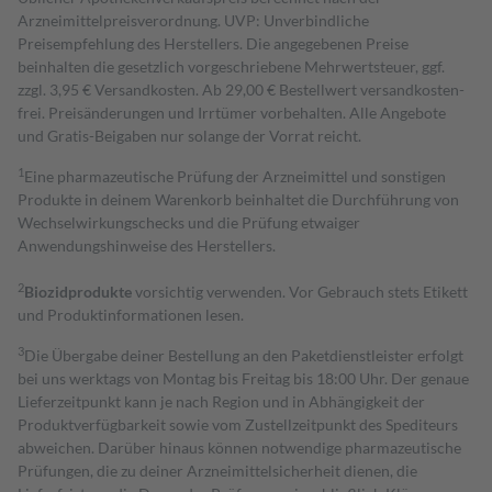
Arzneimittelpreisverordnung. UVP: Unverbindliche
Preisempfehlung des Herstellers. Die angegebenen Preise
beinhalten die gesetzlich vorgeschriebene Mehrwertsteuer, ggf.
zzgl. 3,95 € Versandkosten. Ab 29,00 € Bestell­wert versand­kosten­
frei. Preisänderungen und Irrtümer vorbehalten. Alle Angebote
und Gratis-Beigaben nur solange der Vorrat reicht.
1
Eine pharmazeutische Prüfung der Arzneimittel und sonstigen
Produkte in deinem Warenkorb beinhaltet die Durchführung von
Wechselwirkungschecks und die Prüfung etwaiger
Anwendungshinweise des Herstellers.
2
Biozidprodukte
vorsichtig verwenden. Vor Gebrauch stets Etikett
und Produktinformationen lesen.
3
Die Übergabe deiner Bestellung an den Paketdienstleister erfolgt
bei uns werktags von Montag bis Freitag bis 18:00 Uhr. Der genaue
Lieferzeitpunkt kann je nach Region und in Abhängigkeit der
Produktverfügbarkeit sowie vom Zustellzeitpunkt des Spediteurs
abweichen. Darüber hinaus können notwendige pharmazeutische
Prüfungen, die zu deiner Arzneimittelsicherheit dienen, die