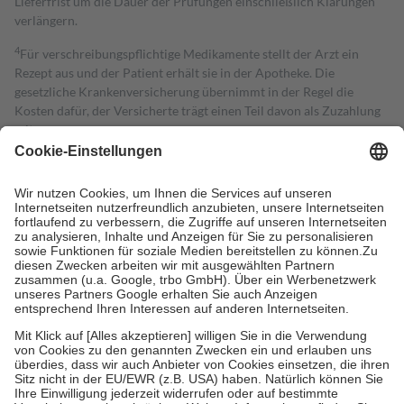
Lieferfrist um die Dauer der Prüfungen einschließlich Klärungen
verlängern.
4
Für verschreibungspflichtige Medikamente stellt der Arzt ein
Rezept aus und der Patient erhält sie in der Apotheke. Die
gesetzliche Krankenversicherung übernimmt in der Regel die
Kosten dafür, der Versicherte trägt einen Teil davon als Zuzahlung
mit.
Grundsätzlich leisten Mitglieder Zuzahlungen in Höhe von zehn
Prozent des Abgabepreises,
mindestens
jedoch
fünf Euro
und
höchstens zehn Euro.
Es sind jedoch nie mehr als die tatsächlichen
Kosten der Leistung zu entrichten.
Diese Regeln gelten grundsätzlich auch für Online-Apotheken.
Bei Heilmitteln und häuslicher Krankenpflege beträgt die
Zuzahlung zehn Prozent der Kosten sowie zehn Euro je
Verordnung.
Um das Engagement der Versicherten für ihre eigene Gesundheit zu
stärken und die besondere Stellung der Familie zu unterstützen,
fallen
keine Zuzahlungen
an bei:
• Kindern und Jugendlichen bis zum vollendeten 18. Lebensjahr
mit Ausnahme der Fahrkosten
• Untersuchungen zur Vorsorge und Früherkennung, die von der