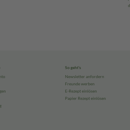
e
So geht's
nto
Newsletter anfordern
Freunde werben
gen
E-Rezept einlösen
Papier Rezept einlösen
g