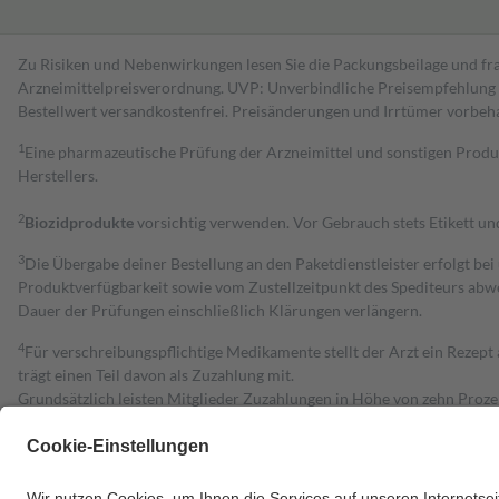
Zu Risiken und Nebenwirkungen lesen Sie die Packungsbeilage und fra
Arzneimittelpreisverordnung. UVP: Unverbindliche Preisempfehlung de
Bestell­wert versand­kosten­frei. Preisänderungen und Irrtümer vorbeh
1
Eine pharmazeutische Prüfung der Arzneimittel und sonstigen Pro
Herstellers.
2
Biozidprodukte
vorsichtig verwenden. Vor Gebrauch stets Etikett u
3
Die Übergabe deiner Bestellung an den Paketdienstleister erfolgt bei
Produktverfügbarkeit sowie vom Zustellzeitpunkt des Spediteurs abwe
Dauer der Prüfungen einschließlich Klärungen verlängern.
4
Für verschreibungspflichtige Medikamente stellt der Arzt ein Rezept 
trägt einen Teil davon als Zuzahlung mit.
Grundsätzlich leisten Mitglieder Zuzahlungen in Höhe von zehn Proz
zu entrichten.
Diese Regeln gelten grundsätzlich auch für Online-Apotheken.
Bei Heilmitteln und häuslicher Krankenpflege beträgt die Zuzahlung 
Um das Engagement der Versicherten für ihre eigene Gesundheit zu stä