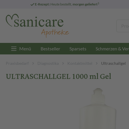
3
E-Rezept:
Heute bestellt,
morgen geliefert
Menü
Bestseller
Sparsets
Schmerzen & Ver
Praxisbedarf
Diagnostika
Kontaktmittel
Ultraschallgel
ULTRASCHALLGEL 1000 ml Gel