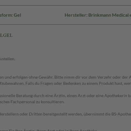
sform: Gel
Hersteller: Brinkmann Medical
LLGEL
ustellen.
 und erfolgen ohne Gewähr. Bitte nimm dir vor dem Verzehr oder der An
fzubewahren. Falls du Fragen oder Bedenken zu einem Produkt hast, wende
essionelle Beratung durch eine Ärztin, einen Arzt oder eine Apothekerin
sches Fachpersonal zu konsultieren.
n Herstellern oder Dritten bereitgestellt werden, übernimmt die BS-Apot
en Sie Ihre Ärztin, Ihren Arzt oder in Ihrer Apotheke.