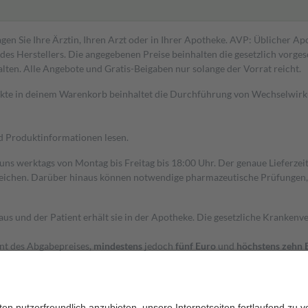
gen Sie Ihre Ärztin, Ihren Arzt oder in Ihrer Apotheke. AVP: Üblicher A
s Herstellers. Die angegebenen Preise beinhalten die gesetzlich vorgesc
alten. Alle Angebote und Gratis-Beigaben nur solange der Vorrat reicht.
dukte in deinem Warenkorb beinhaltet die Durchführung von Wechselwir
nd Produktinformationen lesen.
 uns werktags von Montag bis Freitag bis 18:00 Uhr. Der genaue Lieferze
ichen. Darüber hinaus können notwendige pharmazeutische Prüfungen, die
aus und der Patient erhält sie in der Apotheke. Die gesetzliche Krankenv
ent des Abgabepreises,
mindestens
jedoch
fünf Euro
und
höchstens zehn 
zehn Prozent der Kosten sowie zehn Euro je Verordnung.
rken und die besondere Stellung der Familie zu unterstützen, fallen
kein