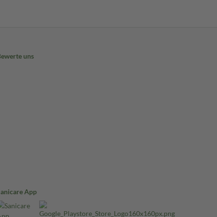
Bewerte uns
Sanicare App