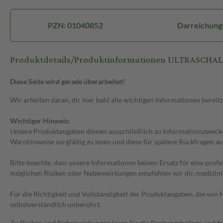
PZN: 01040852
Darreichung
Produktdetails/Produktinformationen ULTRASCHA
Diese Seite wird gerade überarbeitet!
Wir arbeiten daran, dir hier bald alle wichtigen Informationen bereitz
Wichtiger Hinweis:
Unsere Produktangaben dienen ausschließlich zu Informationszwecken
Warnhinweise sorgfältig zu lesen und diese für spätere Rückfragen au
Bitte beachte, dass unsere Informationen keinen Ersatz für eine prof
möglichen Risiken oder Nebenwirkungen empfehlen wir dir, medizini
Für die Richtigkeit und Vollständigkeit der Produktangaben, die vo
selbstverständlich unberührt.
Zu Risiken und Nebenwirkungen lesen Sie die Packungsbeilage und frag