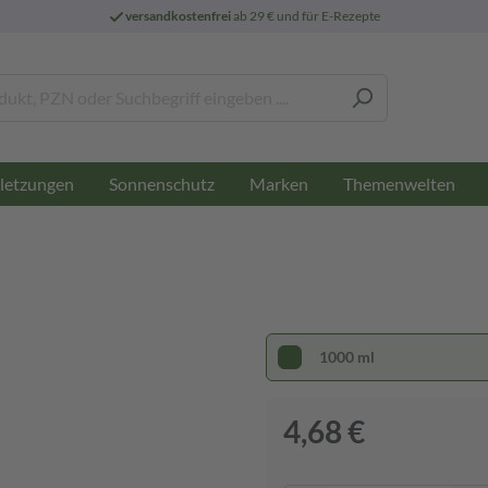
versandkostenfrei
ab 29 € und für E-Rezepte
letzungen
Sonnenschutz
Marken
Themenwelten
1000 ml
4,68 €