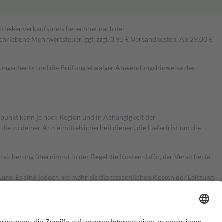
pothekenverkaufspreis berechnet nach der
hriebene Mehrwertsteuer, ggf. zzgl. 3,95 € Versandkosten. Ab 29,00 €
kungschecks und die Prüfung etwaiger Anwendungshinweise des
itpunkt kann je nach Region und in Abhängigkeit der
 zu deiner Arzneimittelsicherheit dienen, die Lieferfrist um die
ersicherung übernimmt in der Regel die Kosten dafür, der Versicherte
Euro.
Es sind jedoch nie mehr als die tatsächlichen Kosten der Leistung
e Zuzahlungen
an bei: