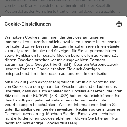
gesetzliche Krankenversicherung übernimmt in der Regel die
Kosten dafür, der Versicherte trägt einen Teil davon als Zuzahlung
mit.
Grundsätzlich leisten Mitglieder Zuzahlungen in Höhe von zehn
Prozent des Abgabepreises,
mindestens
jedoch
fünf Euro
und
höchstens zehn Euro.
Es sind jedoch nie mehr als die tatsächlichen
Kosten der Leistung zu entrichten.
Diese Regeln gelten grundsätzlich auch für Online-Apotheken.
Bei Heilmitteln und häuslicher Krankenpflege beträgt die
Zuzahlung zehn Prozent der Kosten sowie zehn Euro je
Verordnung.
Um das Engagement der Versicherten für ihre eigene Gesundheit zu
stärken und die besondere Stellung der Familie zu unterstützen,
fallen
keine Zuzahlungen
an bei:
• Kindern und Jugendlichen bis zum vollendeten 18. Lebensjahr
mit Ausnahme der Fahrkosten
• Untersuchungen zur Vorsorge und Früherkennung, die von der
GKV getragen werden
• empfohlenen Schutzimpfungen
• Harn- und Blutteststreifen