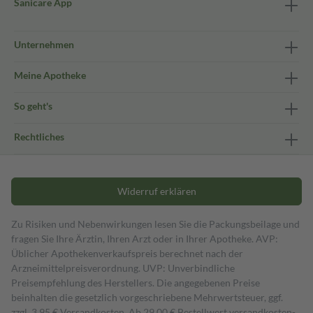
Sanicare App
Unternehmen
Meine Apotheke
So geht's
Rechtliches
Widerruf erklären
Zu Risiken und Nebenwirkungen lesen Sie die Packungsbeilage und
fragen Sie Ihre Ärztin, Ihren Arzt oder in Ihrer Apotheke. AVP:
Üblicher Apothekenverkaufspreis berechnet nach der
Arzneimittelpreisverordnung. UVP: Unverbindliche
Preisempfehlung des Herstellers. Die angegebenen Preise
beinhalten die gesetzlich vorgeschriebene Mehrwertsteuer, ggf.
zzgl. 3,95 € Versandkosten. Ab 29,00 € Bestell­wert versand­kosten­