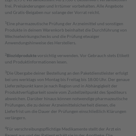
frei. Preisänderungen und Irrtümer vorbehalten. Alle Angebote
und Gratis-Beigaben nur solange der Vorrat reicht.
1
Eine pharmazeutische Prüfung der Arzneimittel und sonstigen
Produkte in deinem Warenkorb beinhaltet die Durchführung von
Wechselwirkungschecks und die Prüfung etwaiger
Anwendungshinweise des Herstellers.
2
Biozidprodukte
vorsichtig verwenden. Vor Gebrauch stets Etikett
und Produktinformationen lesen.
3
Die Übergabe deiner Bestellung an den Paketdienstleister erfolgt
bei uns werktags von Montag bis Freitag bis 18:00 Uhr. Der genaue
Lieferzeitpunkt kann je nach Region und in Abhängigkeit der
Produktverfügbarkeit sowie vom Zustellzeitpunkt des Spediteurs
abweichen. Darüber hinaus können notwendige pharmazeutische
Prüfungen, die zu deiner Arzneimittelsicherheit dienen, die
Lieferfrist um die Dauer der Prüfungen einschließlich Klärungen
verlängern.
4
Für verschreibungspflichtige Medikamente stellt der Arzt ein
Rezept aus und der Patient erhält sie in der Apotheke. Die