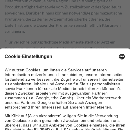
Lieferzeitpunkt kann je nach Region und in Abhängigkeit der
Produktverfügbarkeit sowie vom Zustellzeitpunkt des Spediteurs
abweichen. Darüber hinaus können notwendige pharmazeutische
Prüfungen, die zu deiner Arzneimittelsicherheit dienen, die
Lieferfrist um die Dauer der Prüfungen einschließlich Klärungen
verlängern.
4
Für verschreibungspflichtige Medikamente stellt der Arzt ein
Rezept aus und der Patient erhält sie in der Apotheke. Die
gesetzliche Krankenversicherung übernimmt in der Regel die
Kosten dafür, der Versicherte trägt einen Teil davon als Zuzahlung
mit.
Grundsätzlich leisten Mitglieder Zuzahlungen in Höhe von zehn
Prozent des Abgabepreises,
mindestens
jedoch
fünf Euro
und
höchstens zehn Euro.
Es sind jedoch nie mehr als die tatsächlichen
Kosten der Leistung zu entrichten.
Diese Regeln gelten grundsätzlich auch für Online-Apotheken.
Bei Heilmitteln und häuslicher Krankenpflege beträgt die
Zuzahlung zehn Prozent der Kosten sowie zehn Euro je
Verordnung.
Um das Engagement der Versicherten für ihre eigene Gesundheit zu
stärken und die besondere Stellung der Familie zu unterstützen,