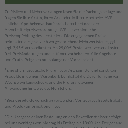
Zu Risiken und Nebenwirkungen lesen Sie die Packungsbeilage und
fragen Sie Ihre Ärztin, Ihren Arzt oder in Ihrer Apotheke. AVP:
Üblicher Apothekenverkaufspreis berechnet nach der
Arzneimittelpreisverordnung. UVP: Unverbindliche
Preisempfehlung des Herstellers. Die angegebenen Preise
beinhalten die gesetzlich vorgeschriebene Mehrwertsteuer, ggf.
zzgl. 3,95 € Versandkosten. Ab 29,00 € Bestell­wert versand­kosten­
frei. Preisänderungen und Irrtümer vorbehalten. Alle Angebote
und Gratis-Beigaben nur solange der Vorrat reicht.
1
Eine pharmazeutische Prüfung der Arzneimittel und sonstigen
Produkte in deinem Warenkorb beinhaltet die Durchführung von
Wechselwirkungschecks und die Prüfung etwaiger
Anwendungshinweise des Herstellers.
2
Biozidprodukte
vorsichtig verwenden. Vor Gebrauch stets Etikett
und Produktinformationen lesen.
3
Die Übergabe deiner Bestellung an den Paketdienstleister erfolgt
bei uns werktags von Montag bis Freitag bis 18:00 Uhr. Der genaue