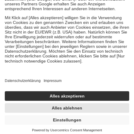
Um das Engagement der Versicherten für ihre eigene Gesundheit zu
stärken und die besondere Stellung der Familie zu unterstützen,
fallen
keine Zuzahlungen
an bei:
• Kindern und Jugendlichen bis zum vollendeten 18. Lebensjahr
mit Ausnahme der Fahrkosten
• Untersuchungen zur Vorsorge und Früherkennung, die von der
GKV getragen werden
• empfohlenen Schutzimpfungen
• Harn- und Blutteststreifen
Wir nutzen Trusted Shops als unabhängigen Dienstleister für die
Einholung von Bewertungen. Trusted Shops hat Maßnahmen
getroffen, um sicherzustellen, dass es sich um echte Bewertungen
handelt. Mehr Informationen findest du hier:
https://help.etrusted.com/hc/de/articles/4419944605341
Einige Bilder und Inhalte wurden unter Zuhilfenahme künstlicher
Intelligenz erstellt.
UVP:
22,50 €
17,56 €