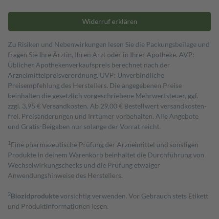
Widerruf erklären
Zu Risiken und Nebenwirkungen lesen Sie die Packungsbeilage und
fragen Sie Ihre Ärztin, Ihren Arzt oder in Ihrer Apotheke. AVP:
Üblicher Apothekenverkaufspreis berechnet nach der
Arzneimittelpreisverordnung. UVP: Unverbindliche
Preisempfehlung des Herstellers. Die angegebenen Preise
beinhalten die gesetzlich vorgeschriebene Mehrwertsteuer, ggf.
zzgl. 3,95 € Versandkosten. Ab 29,00 € Bestell­wert versand­kosten­
frei. Preisänderungen und Irrtümer vorbehalten. Alle Angebote
und Gratis-Beigaben nur solange der Vorrat reicht.
1
Eine pharmazeutische Prüfung der Arzneimittel und sonstigen
Produkte in deinem Warenkorb beinhaltet die Durchführung von
Wechselwirkungschecks und die Prüfung etwaiger
Anwendungshinweise des Herstellers.
2
Biozidprodukte
vorsichtig verwenden. Vor Gebrauch stets Etikett
und Produktinformationen lesen.