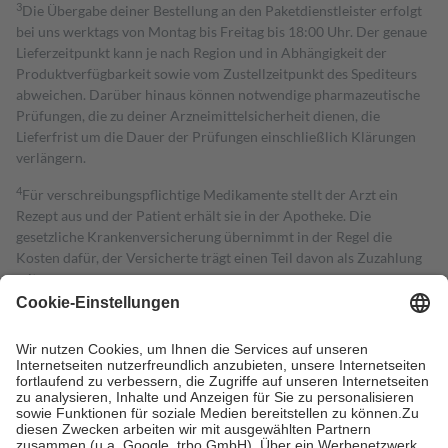
3
Die Übergabe deiner Bestellung an den Paketdienstleister erfolgt
bei uns werktags von Montag bis Freitag bis 18:00 Uhr. Der genaue
Lieferzeitpunkt kann je nach Region und in Abhängigkeit der
Produktverfügbarkeit sowie vom Zustellzeitpunkt des Spediteurs
abweichen. Darüber hinaus können notwendige pharmazeutische
Prüfungen, die zu deiner Arzneimittelsicherheit dienen, die
Lieferfrist um die Dauer der Prüfungen einschließlich Klärungen
verlängern.
4
Für verschreibungspflichtige Medikamente stellt der Arzt ein
Rezept aus und der Patient erhält sie in der Apotheke. Die
gesetzliche Krankenversicherung übernimmt in der Regel die
Kosten dafür, der Versicherte trägt einen Teil davon als Zuzahlung
mit.
Grundsätzlich leisten Mitglieder Zuzahlungen in Höhe von zehn
Prozent des Abgabepreises,
mindestens
jedoch
fünf Euro
und
höchstens zehn Euro.
Es sind jedoch nie mehr als die tatsächlichen
Kosten der Leistung zu entrichten.
Diese Regeln gelten grundsätzlich auch für Online-Apotheken.
Bei Heilmitteln und häuslicher Krankenpflege beträgt die
Zuzahlung zehn Prozent der Kosten sowie zehn Euro je
Verordnung.