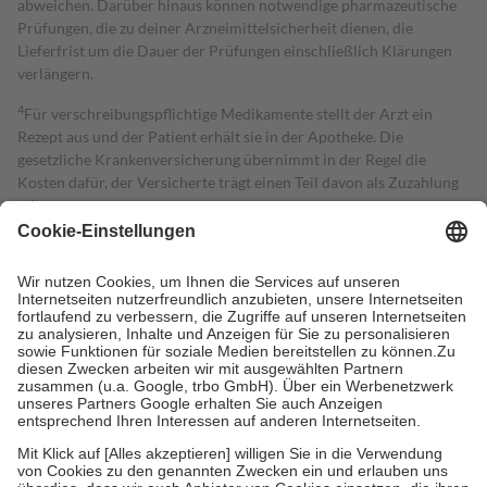
abweichen. Darüber hinaus können notwendige pharmazeutische
Prüfungen, die zu deiner Arzneimittelsicherheit dienen, die
Lieferfrist um die Dauer der Prüfungen einschließlich Klärungen
verlängern.
4
Für verschreibungspflichtige Medikamente stellt der Arzt ein
Rezept aus und der Patient erhält sie in der Apotheke. Die
gesetzliche Krankenversicherung übernimmt in der Regel die
Kosten dafür, der Versicherte trägt einen Teil davon als Zuzahlung
mit.
Grundsätzlich leisten Mitglieder Zuzahlungen in Höhe von zehn
Prozent des Abgabepreises,
mindestens
jedoch
fünf Euro
und
höchstens zehn Euro.
Es sind jedoch nie mehr als die tatsächlichen
Kosten der Leistung zu entrichten.
Diese Regeln gelten grundsätzlich auch für Online-Apotheken.
Bei Heilmitteln und häuslicher Krankenpflege beträgt die
Zuzahlung zehn Prozent der Kosten sowie zehn Euro je
Verordnung.
Um das Engagement der Versicherten für ihre eigene Gesundheit zu
stärken und die besondere Stellung der Familie zu unterstützen,
fallen
keine Zuzahlungen
an bei:
• Kindern und Jugendlichen bis zum vollendeten 18. Lebensjahr