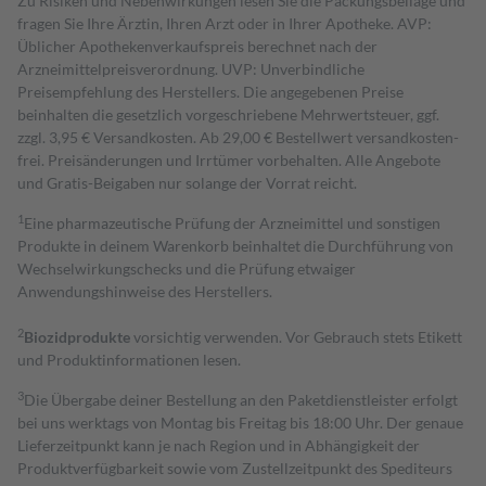
Zu Risiken und Nebenwirkungen lesen Sie die Packungsbeilage und
fragen Sie Ihre Ärztin, Ihren Arzt oder in Ihrer Apotheke. AVP:
Üblicher Apothekenverkaufspreis berechnet nach der
Arzneimittelpreisverordnung. UVP: Unverbindliche
Preisempfehlung des Herstellers. Die angegebenen Preise
beinhalten die gesetzlich vorgeschriebene Mehrwertsteuer, ggf.
zzgl. 3,95 € Versandkosten. Ab 29,00 € Bestell­wert versand­kosten­
frei. Preisänderungen und Irrtümer vorbehalten. Alle Angebote
und Gratis-Beigaben nur solange der Vorrat reicht.
1
Eine pharmazeutische Prüfung der Arzneimittel und sonstigen
Produkte in deinem Warenkorb beinhaltet die Durchführung von
Wechselwirkungschecks und die Prüfung etwaiger
Anwendungshinweise des Herstellers.
2
Biozidprodukte
vorsichtig verwenden. Vor Gebrauch stets Etikett
und Produktinformationen lesen.
3
Die Übergabe deiner Bestellung an den Paketdienstleister erfolgt
bei uns werktags von Montag bis Freitag bis 18:00 Uhr. Der genaue
Lieferzeitpunkt kann je nach Region und in Abhängigkeit der
Produktverfügbarkeit sowie vom Zustellzeitpunkt des Spediteurs